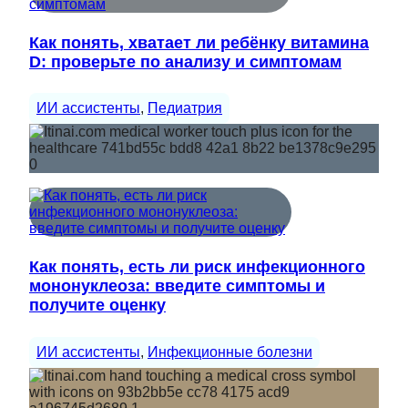
Как понять, хватает ли ребёнку витамина
D: проверьте по анализу и симптомам
ИИ ассистенты
, 
Педиатрия
Как понять, есть ли риск инфекционного
мононуклеоза: введите симптомы и
получите оценку
ИИ ассистенты
, 
Инфекционные болезни