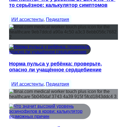
то серьёзное: калькулятор симптомов
ИИ ассистенты
, 
Педиатрия
Норма пульса у ребёнка: проверьте,
опасно ли учащённое сердцебиение
ИИ ассистенты
, 
Педиатрия