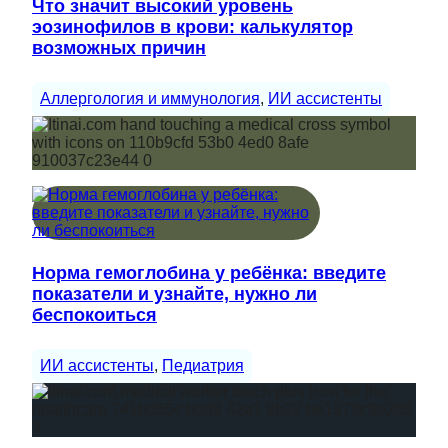
Что значит высокий уровень
эозинофилов в крови: калькулятор
возможных причин
Аллергология и иммунология
, 
ИИ ассистенты
Норма гемоглобина у ребёнка: введите
показатели и узнайте, нужно ли
беспокоиться
ИИ ассистенты
, 
Педиатрия