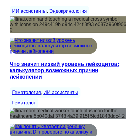
ИИ ассистенты
, 
Эндокринология
Что значит низкий уровень лейкоцитов:
калькулятор возможных причин
лейкопении
Гематология
, 
ИИ ассистенты
Гематолог