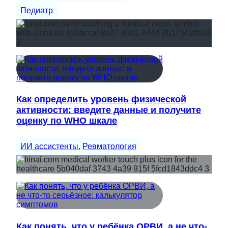
Педиатр
Как определить уровень физической
активности: введите данные и получите
оценку по WHO шкале
ИИ ассистенты
, 
Ревматология
Как понять, что у ребёнка ОРВИ, а не что-