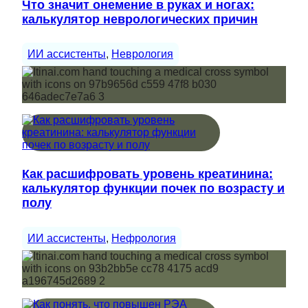
Что значит онемение в руках и ногах:
калькулятор неврологических причин
ИИ ассистенты
, 
Неврология
Как расшифровать уровень креатинина:
калькулятор функции почек по возрасту и
полу
ИИ ассистенты
, 
Нефрология