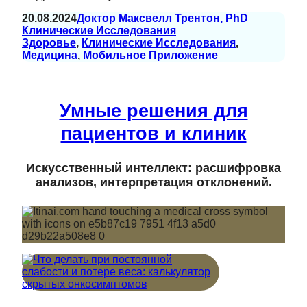
20.08.2024
Доктор Максвелл Трентон, PhD
Клинические Исследования
Здоровье
, 
Клинические Исследования
, 
Медицина
, 
Мобильное Приложение
Умные решения для
пациентов и клиник
Искусственный интеллект: расшифровка
анализов, интерпретация отклонений.