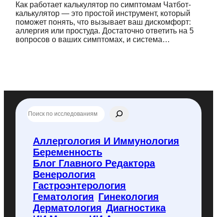
Как работает калькулятор по симптомам Чатбот-
калькулятор — это простой инструмент, который
поможет понять, что вызывает ваш дискомфорт:
аллергия или простуда. Достаточно ответить на 5
вопросов о ваших симптомах, и система…
П
о
и
с
Аллергология И Иммунология
к
Беременность
п
о
Блог Главного Редактора
f
Венерология
l
Гастроэнтерология
y
Гематология
Гинекология
c
o
Дерматология
Диагностика
d