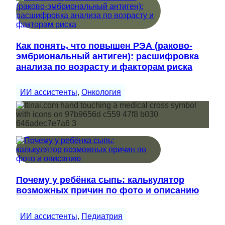
Как понять, что повышен РЭА (раково-
эмбриональный антиген): расшифровка
анализа по возрасту и факторам риска
ИИ ассистенты
, 
Онкология
Почему у ребёнка сыпь: калькулятор
возможных причин по фото и описанию
ИИ ассистенты
, 
Педиатрия