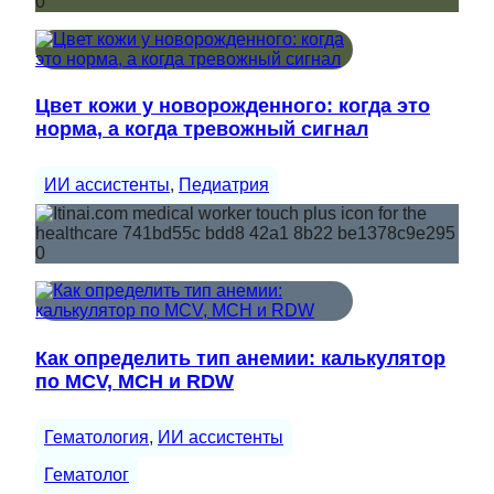
Цвет кожи у новорожденного: когда это
норма, а когда тревожный сигнал
ИИ ассистенты
, 
Педиатрия
Как определить тип анемии: калькулятор
по MCV, MCH и RDW
Гематология
, 
ИИ ассистенты
Гематолог