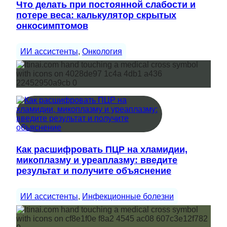
Что делать при постоянной слабости и
потере веса: калькулятор скрытых
онкосимптомов
ИИ ассистенты
, 
Онкология
Как расшифровать ПЦР на хламидии,
микоплазму и уреаплазму: введите
результат и получите объяснение
ИИ ассистенты
, 
Инфекционные болезни