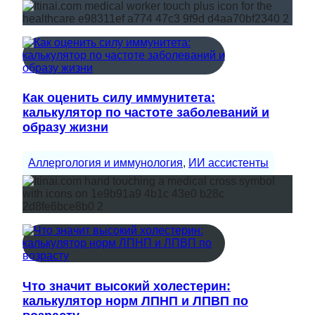
Как оценить силу иммунитета:
калькулятор по частоте заболеваний и
образу жизни
Аллергология и иммунология
, 
ИИ ассистенты
Что значит высокий холестерин:
калькулятор норм ЛПНП и ЛПВП по