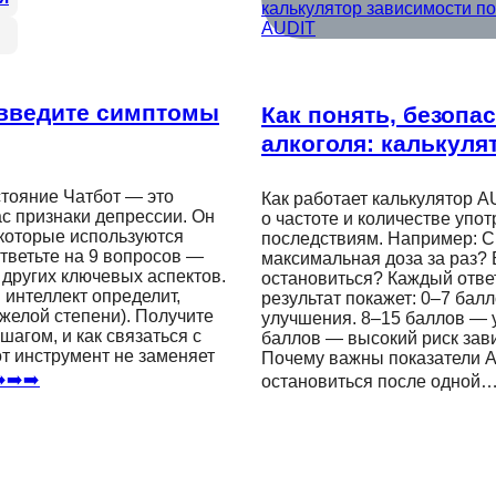
 введите симптомы
Как понять, безопа
алкоголя: калькуля
стояние Чатбот — это
Как работает калькулятор A
ас признаки депрессии. Он
о частоте и количестве упо
которые используются
последствиям. Например: Ск
Ответьте на 9 вопросов —
максимальная доза за раз? 
 других ключевых аспектов.
остановиться? Каждый ответ
интеллект определит,
результат покажет: 0–7 балл
желой степени). Получите
улучшения. 8–15 баллов — у
агом, и как связаться с
баллов — высокий риск зав
т инструмент не заменяет
Почему важны показатели AU
️➡️➡️
остановиться после одной