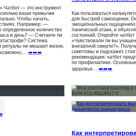
» Чатбот — это инструмент
асколько ваши привычки
Как пользоваться калькулят
еально. Чтобы начать,
для быстрой самооценки. Он
йствиях. Например: —
эмоциональных ощущениях. О
ие определенное количество
панической атаки, и объясня
часа в день? — Считаете ли
состояний. Откройте чатбот
 катастрофе? Система
«Чувствовали ли вы учащен
ши ритуалы не мешают жизни,
внезапной смерти?». Получи
симптомы и подскажет, стои
— возможно,…
➡️➡️➡️
рекомендации: чатбот пред
по профилактике. Основные
здоровье…
➡️➡️➡️
я
Как интерпретирова