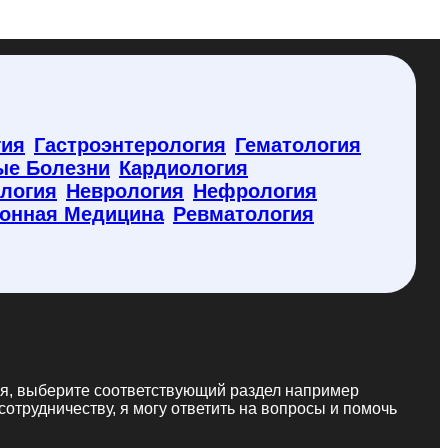
гия
Гастроэнтерология
Гематология
ые Болезни
Кардиология
логия
Неврология
Нефрология
онная Медицина
Ревматология
ья, выберите соответствующий раздел например
сотрудничеству, я могу ответить на вопросы и помочь