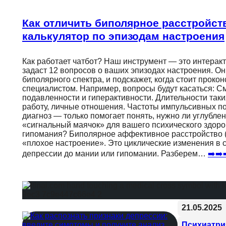
Как отличить биполярное расстройств
калькулятор по эпизодам настроения
Как работает чатбот? Наш инструмент — это интера
задаст 12 вопросов о ваших эпизодах настроения. Он 
биполярного спектра, и подскажет, когда стоит проко
специалистом. Например, вопросы будут касаться: 
подавленности и гиперактивности. Длительности таки
работу, личные отношения. Частоты импульсивных по
диагноз — только помогает понять, нужно ли углубле
«сигнальный маячок» для вашего психического здоров
гипомания? Биполярное аффективное расстройство (
«плохое настроение». Это циклические изменения в с
депрессии до мании или гипомании. Разберем…
➡️➡️
21.05.2025
Психиатри