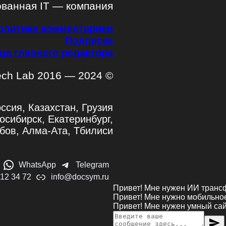
ованная IT — компания
олитика комментариев
Подписка
ца главного редактора
ech Lab 2016 — 2024 ©
ссия, Казахстан, Грузия
осибирск, Екатеринбург,
бов, Алма-Ата, Тбилиси
WhatsApp
Telegram
112 34 72
info@docsym.ru
Привет! Мне нужен ИИ транс
Привет! Мне нужно мобильно
Привет! Мне нужен умный са
send