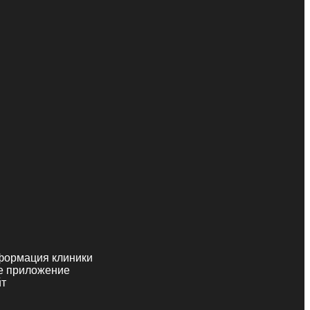
формация клиники
е приложение
йт