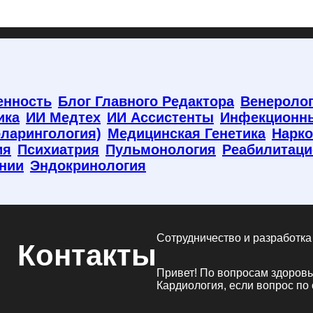
енность
Блог Главного Редактора
Венероло
ика
ИИ Медтех
ИИ Ассистенты
Инфекционн
ларингология)
Медицинская Генетика
Нарко
ия
Психиатрия
Пульмонология
Реабилитаци
нии
Эндокринология
Сотрудничество и разработка
Контакты
Привет! По вопросам здоров
Кардиология, если вопрос по 