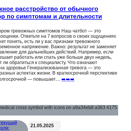
жное расстройство от обычного
ор по симптомам и длительности
тором тревожных симптомов Наш чатбот — это
ооценки. Ответьте на 7 вопросов о своих ощущениях
ет понять, есть ли у вас признаки тревожного
временное напряжение. Важно: результат не заменяет
равление для дальнейших действий. Например, если
мешает работать или спать уже больше двух недель,
т ли обратиться к специалисту. Что означают
 на здоровье Генерализованная тревога — это
разных аспектах жизни. В краткосрочной перспективе
 долгосрочной — повышает…
➡️➡️➡️
21.05.2025