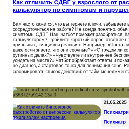
Как отличить СДВГ у взрослого от ра
калькулятор по симптомам и наруше
Вам часто кажется, что вы теряете ключи, забываете
сосредоточиться на работе? Не всегда понятно, обыч
симптомы СДВГ. Наш чатбот поможет разобраться. Ка
калькулятором? Пройдите короткий опрос: ответьте н
привычках, эмоциях и реакциях. Например: «Часто ли
даже если знаете, что они срочные?» «С трудом ли к
рутинных делах?» «Чувствуете ли внутреннее беспок
усидеть на месте?» Чатбот обработает ответы и пока
не диагноз, а стартовая точка для понимания себя. Р
сформировать список действий: от тайм-менеджмент
21.05.2025
Психиатри
Психиатр