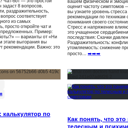
? Чат-бот — это простой
вашем физическом и эмоцио
 задаст 8 вопросов,
оценит частоту симптомов —
ти, раздражительность,
вы узнаете уровень стресса 
 вопрос соответствует
рекомендации по техникам с
дного из самых
понимания своего состояни
, просто откройте чат и
Стресс и напряжение влияют
з предложенных. Пример:
это учащенное сердцебиени
аботы?» — варианты от «Ни
последствия: Скачки давлен
ом этапе выгорания вы
Раздражительность: конфли
ут рекомендации. Важно: это
утомляемость: снижение пр
просто…
➡️➡️➡️
я
: калькулятор по
Как понять, что это
телесным и психич