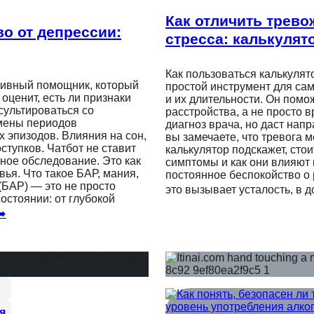
Как отличить трево
о от депрессии:
стресса: калькулят
Как пользоваться калькуля
ктивный помощник, который
простой инструмент для сам
оценит, есть ли признаки
и их длительности. Он помож
нсультироваться со
расстройства, а не просто 
Смены периодов
диагноз врача, но даст нап
х эпизодов. Влияния на сон,
вы замечаете, что тревога 
ступков. Чатбот не ставит
калькулятор подскажет, стои
нное обследование. Это как
симптомы и как они влияют
ья. Что такое БАР, мания,
постоянное беспокойство о 
БАР) — это не просто
это вызывает усталость, в
остоянии: от глубокой
➡️
я