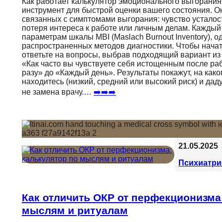
Как работает калькулятор эмоционального выгорания
инструмент для быстрой оценки вашего состояния. Он
связанных с симптомами выгорания: чувство усталос
потеря интереса к работе или личным делам. Каждый
параметрам шкалы MBI (Maslach Burnout Inventory), о
распространенных методов диагностики. Чтобы начать
ответьте на вопросы, выбрав подходящий вариант и
«Как часто вы чувствуете себя истощенным после р
разу» до «Каждый день». Результаты покажут, на как
находитесь (низкий, средний или высокий риск) и дад
не замена врачу.…
➡️➡️➡️
21.05.2025
Психиатри
Как отличить ОКР от перфекционизма
мыслям и ритуалам