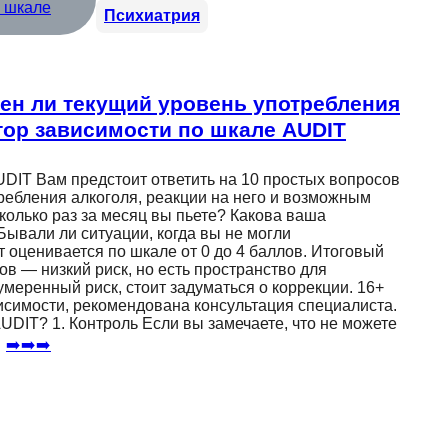
Психиатрия
сен ли текущий уровень употребления
тор зависимости по шкале AUDIT
UDIT Вам предстоит ответить на 10 простых вопросов
требления алкоголя, реакции на него и возможным
олько раз за месяц вы пьете? Какова ваша
Бывали ли ситуации, когда вы не могли
 оценивается по шкале от 0 до 4 баллов. Итоговый
ов — низкий риск, но есть пространство для
меренный риск, стоит задуматься о коррекции. 16+
исимости, рекомендована консультация специалиста.
DIT? 1. Контроль Если вы замечаете, что не можете
…
➡️➡️➡️