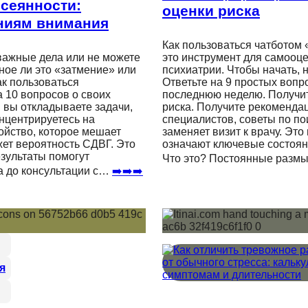
ссеянности:
оценки риска
ниям внимания
Как пользоваться чатботом
 важные дела или не можете
это инструмент для самооце
ное ли это «затмение» или
психиатрии. Чтобы начать,
к пользоваться
Ответьте на 9 простых вопр
а 10 вопросов о своих
последнюю неделю. Получите
 вы откладываете задачи,
риска. Получите рекомендац
онцентрируетесь на
специалистов, советы по пои
ойство, которое мешает
заменяет визит к врачу. Эт
жет вероятность СДВГ. Это
означают ключевые состоян
езультаты помогут
Что это? Постоянные разм
а до консультации с…
➡️➡️➡️
я