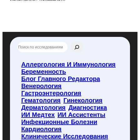
П
о
и
с
Аллергология И Иммунология
к
Беременность
п
о
Блог Главного Редактора
f
Венерология
l
Гастроэнтерология
y
Гематология
Гинекология
c
o
Дерматология
Диагностика
d
ИИ Медтех
ИИ Ассистенты
e
Инфекционные Болезни
.
Кардиология
r
u
Клинические Исследования