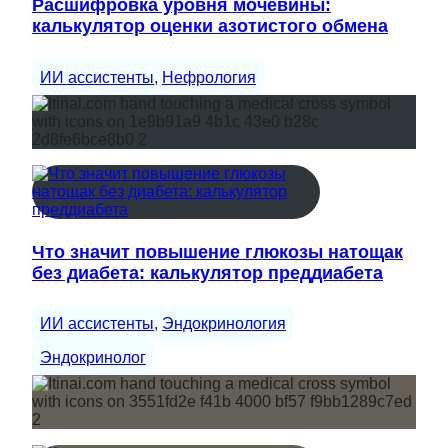
Расшифровка уровня мочевины:
калькулятор оценки азотистого обмена
ИИ ассистенты
, 
Нефрология
Что значит повышение глюкозы натощак
без диабета: калькулятор преддиабета
ИИ ассистенты
, 
Эндокринология
Эндокринолог