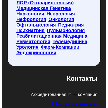
ЛОР (отоларингология)
Медицинская Генетика
Наркология
Неврология
Нефрология
Онкология
Офтальмология
Педиатрия
Психиатрия
Пульмонология
Реабилитационная Медицина
Ревматология
Телемедицина
Урология
Фарм-Компании
Эндокринология
Контакты
Аккредитованная IT — компания
Обучение и стажировка