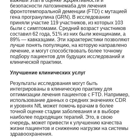
важный этап в оценке эффективности и
безопасности латозинемаба для лечения
фронтотемпоральной деменции (FTD) с мутацией
гена програнулина (GRN). В исследовании
приняли участие 119 участников, из которых 103
были с симптомами. Средний возраст участников
составил 62 года, 51% из них были женщинами, а
89% — кавказцами. Эти характеристики позволяют
лучше понять популяцию, на которую направлено
лечение, и могут способствовать более точному
подбору пациентов для будущих исследований и
клинической практики.
Улучшение клинических услуг
Результаты исследования могут быть
интегрированы в клиническую практику для
оптимизации лечения пациентов с FTD. Например,
использование данных о средних значениях CDR
и уровнях NfL может помочь врачам в более
точной оценке стадии заболевания и в выборе
наиболее подходящих терапий. Это, в свою
очередь, может привести к улучшению качества
жизни пациентов и снижению нагрузки на системы
здравоохранения.