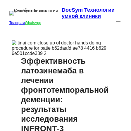
DocSym Технологии
умной клиники
Телеграм
WhatsApp
Эффективность
латозинемаба в
лечении
фронтотемпоральной
деменции:
результаты
исследования
INFRONT-3