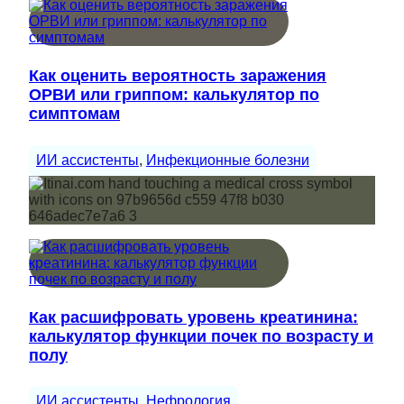
Как оценить вероятность заражения
ОРВИ или гриппом: калькулятор по
симптомам
ИИ ассистенты
, 
Инфекционные болезни
Как расшифровать уровень креатинина:
калькулятор функции почек по возрасту и
полу
ИИ ассистенты
, 
Нефрология