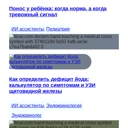
Понос у ребёнка: когда норма, а когда
тревожный сигнал
ИИ ассистенты
, 
Педиатрия
Как определить дефицит йода:
калькулятор по симптомам и УЗИ
щитовидной железы
ИИ ассистенты
, 
Эндокринология
Эндокринолог