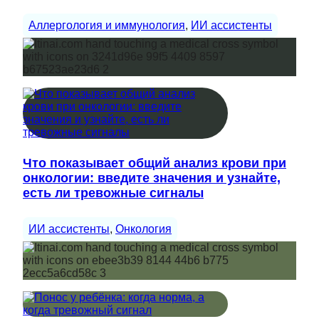
Аллергология и иммунология
, 
ИИ ассистенты
Что показывает общий анализ крови при
онкологии: введите значения и узнайте,
есть ли тревожные сигналы
ИИ ассистенты
, 
Онкология