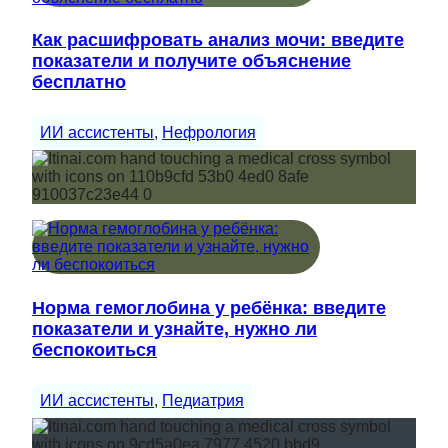
Как расшифровать анализ мочи: введите
показатели и получите объяснение
бесплатно
ИИ ассистенты
, 
Нефрология
Норма гемоглобина у ребёнка: введите
показатели и узнайте, нужно ли
беспокоиться
ИИ ассистенты
, 
Педиатрия