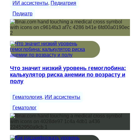
ИИ ассистенты
, 
Педиатрия
Педиатр
Что значит низкий уровень гемоглобина:
калькулятор риска анемии по возрасту и
полу
Гематология
, 
ИИ ассистенты
Гематолог