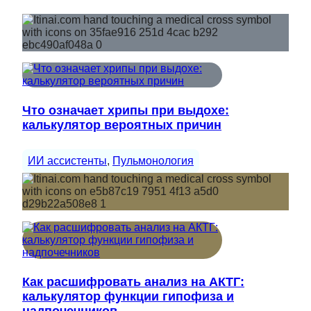
Что означает хрипы при выдохе:
калькулятор вероятных причин
ИИ ассистенты
, 
Пульмонология
Как расшифровать анализ на АКТГ:
калькулятор функции гипофиза и
надпочечников