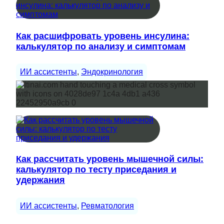
Как расшифровать уровень инсулина:
калькулятор по анализу и симптомам
ИИ ассистенты
, 
Эндокринология
Как рассчитать уровень мышечной силы:
калькулятор по тесту приседания и
удержания
ИИ ассистенты
, 
Ревматология