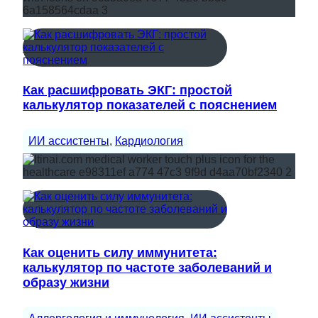
Как расшифровать ЭКГ: простой
калькулятор показателей с пояснением
ИИ ассистенты
, 
Кардиология
Как оценить силу иммунитета:
калькулятор по частоте заболеваний и
образу жизни