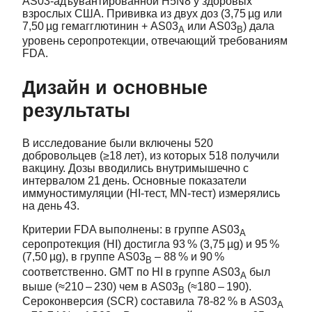
AS03‑адъувантированной H5N8 у здоровых
взрослых США. Прививка из двух доз (3,75 µg или
7,50 µg гемагглютинин + AS03
или AS03
) дала
A
B
уровень серопротекции, отвечающий требованиям
FDA.
Дизайн и основные
результаты
В исследование были включены 520
добровольцев (≥18 лет), из которых 518 получили
вакцину. Дозы вводились внутримышечно с
интервалом 21 день. Основные показатели
иммуностимуляции (HI‑тест, MN‑тест) измерялись
на день 43.
Критерии FDA выполнены: в группе AS03
A
серопротекция (HI) достигла 93 % (3,75 µg) и 95 %
(7,50 µg), в группе AS03
– 88 % и 90 %
B
соответственно. GMT по HI в группе AS03
был
A
выше (≈210 – 230) чем в AS03
(≈180 – 190).
B
Сероконверсия (SCR) составила 78‑82 % в AS03
A