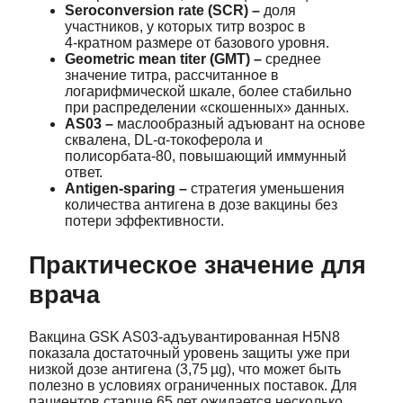
Seroconversion rate (SCR) –
доля
участников, у которых титр возрос в
4‑кратном размере от базового уровня.
Geometric mean titer (GMT) –
среднее
значение титра, рассчитанное в
логарифмической шкале, более стабильно
при распределении «скошенных» данных.
AS03 –
маслообразный адъювант на основе
сквалена, DL‑α‑токоферола и
полисорбата‑80, повышающий иммунный
ответ.
Antigen‑sparing –
стратегия уменьшения
количества антигена в дозе вакцины без
потери эффективности.
Практическое значение для
врача
Вакцина GSK AS03‑адъувантированная H5N8
показала достаточный уровень защиты уже при
низкой дозе антигена (3,75 µg), что может быть
полезно в условиях ограниченных поставок. Для
пациентов старше 65 лет ожидается несколько