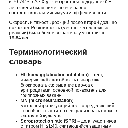
и 70‑74 % в AS03
. В возрастной подгруппе 65+
B
лет ответы были ниже, но всё равно
соответствовали минимумам эффективности.
Скорость и тяжесть реакций после второй дозы не
возросли. Реактивность (местные и системные
реакции) была более выражена у участников
18‑64 лет.
Терминологический
словарь
HI (hemagglutination inhibition) –
тест,
измеряющий способность сыворотки
блокировать связывание вируса с
эритроцитами; основной показатель для
гриппозных вакцин.
MN (microneutralization) –
микронейтрализующий тест, определяющий
способность антител нейтрализовать вирус в
клеточной культуре.
Seroprotection rate (SPR) –
доля участников
с титром HI ≥1:40, считающийся защитным.