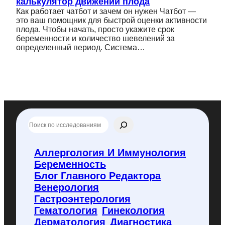
калькулятор движений плода
Как работает чатбот и зачем он нужен Чатбот —
это ваш помощник для быстрой оценки активности
плода. Чтобы начать, просто укажите срок
беременности и количество шевелений за
определенный период. Система…
П
о
и
с
Аллергология И Иммунология
к
Беременность
п
о
Блог Главного Редактора
f
Венерология
l
Гастроэнтерология
y
Гематология
Гинекология
c
o
Дерматология
Диагностика