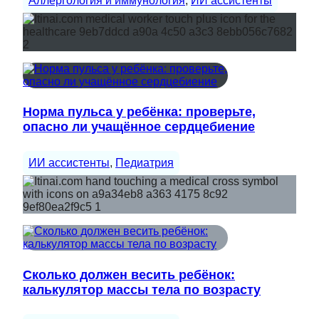
Аллергология и иммунология
, 
ИИ ассистенты
Норма пульса у ребёнка: проверьте,
опасно ли учащённое сердцебиение
ИИ ассистенты
, 
Педиатрия
Сколько должен весить ребёнок:
калькулятор массы тела по возрасту