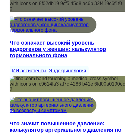
Что означает высокий уровень
андрогенов у женщин: калькулятор
гормонального фона
ИИ ассистенты
, 
Эндокринология
Что значит повышенное давление:
калькулятор артериального давления по