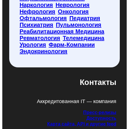
Наркология
Неврология
Нефрология
Онкология
Офтальмология
Педиатрия
Психиатрия
Пульмонология
Реабилитационная Медицина
Ревматология
Телемедицина
Урология
Фарм-Компании
Эндокринология
Контакты
Аккредитованная IT — компания
Пресс-релизы
Доступность
Карта сайта, API и другие feed