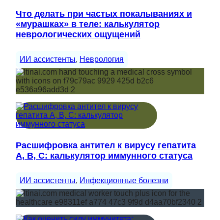
Что делать при частых покалываниях и
«мурашках» в теле: калькулятор
неврологических ощущений
ИИ ассистенты
, 
Неврология
Расшифровка антител к вирусу гепатита
A, B, C: калькулятор иммунного статуса
ИИ ассистенты
, 
Инфекционные болезни