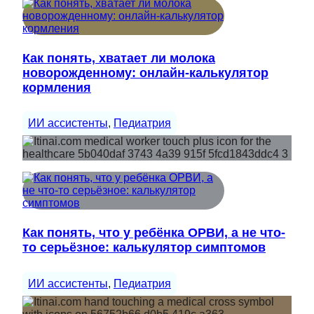
Как понять, хватает ли молока
новорожденному: онлайн-калькулятор
кормления
ИИ ассистенты
, 
Педиатрия
Как понять, что у ребёнка ОРВИ, а не что-
то серьёзное: калькулятор симптомов
ИИ ассистенты
, 
Педиатрия