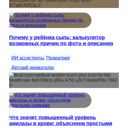
Почему у ребёнка сыпь: калькулятор
возможных причин по фото и описанию
ИИ ассистенты
, 
Педиатрия
Детский дерматолог
Что значит повышенный уровень
амилазы в крови: объясняем простыми