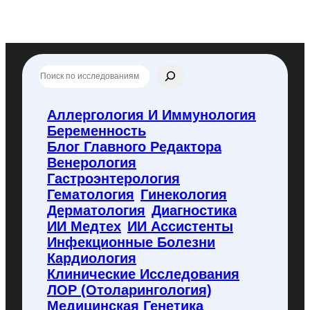
П
о
и
с
Аллергология И Иммунология
к
Беременность
п
о
Блог Главного Редактора
f
Венерология
l
Гастроэнтерология
y
Гематология
Гинекология
c
o
Дерматология
Диагностика
d
ИИ Медтех
ИИ Ассистенты
e
Инфекционные Болезни
.
Кардиология
r
u
Клинические Исследования
ЛОР (отоларингология)
Медицинская Генетика