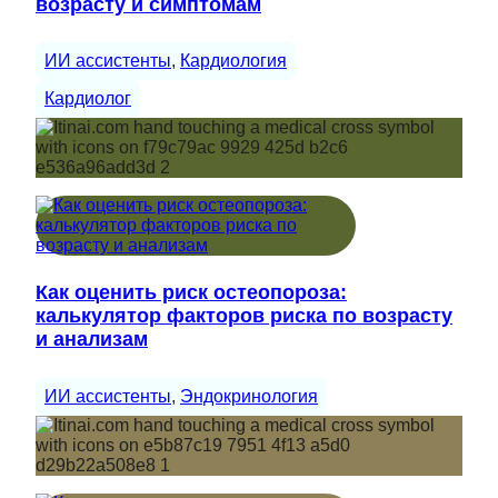
возрасту и симптомам
ИИ ассистенты
, 
Кардиология
Кардиолог
Как оценить риск остеопороза:
калькулятор факторов риска по возрасту
и анализам
ИИ ассистенты
, 
Эндокринология