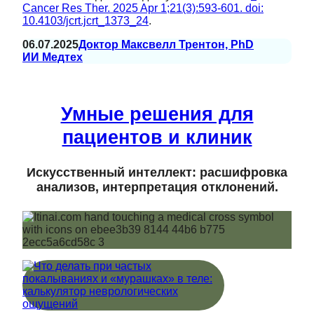
Cancer Res Ther. 2025 Apr 1;21(3):593-601. doi:
10.4103/jcrt.jcrt_1373_24
.
06.07.2025
Доктор Максвелл Трентон, PhD
ИИ Медтех
Умные решения для
пациентов и клиник
Искусственный интеллект: расшифровка
анализов, интерпретация отклонений.