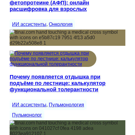
фетопротеине (АФП): онлайн
расшифровка для взрослых
ИИ ассистенты
, 
Онкология
Почему появляется отдышка при
подъёме по лестнице: калькулятор
функциональной толерантности
ИИ ассистенты
, 
Пульмонология
Пульмонолог