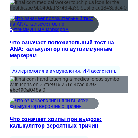
Что означает положительный тест на
ANA: калькулятор по аутоиммунным
маркерам
Аллергология и иммунология
, 
ИИ ассистенты
Что означает хрипы при выдохе:
калькулятор вероятных причин