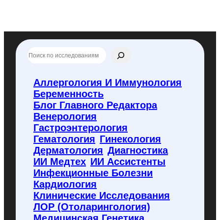
П
о
и
с
Аллергология И Иммунология
к
Беременность
п
о
Блог Главного Редактора
f
Венерология
l
Гастроэнтерология
y
Гематология
Гинекология
c
o
Дерматология
Диагностика
d
ИИ Медтех
ИИ Ассистенты
e
Инфекционные Болезни
.
Кардиология
r
u
Клинические Исследования
ЛОР (отоларингология)
Медицинская Генетика