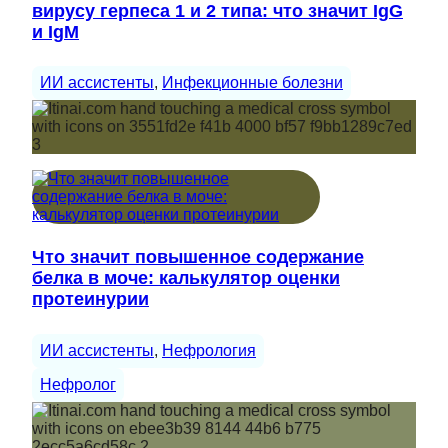
вирусу герпеса 1 и 2 типа: что значит IgG
и IgM
ИИ ассистенты
, 
Инфекционные болезни
Что значит повышенное содержание
белка в моче: калькулятор оценки
протеинурии
ИИ ассистенты
, 
Нефрология
Нефролог