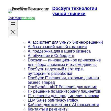
DocSym Технологии
умной клиники
Телеграм
WhatsApp
AI ассистент для умных бизнес-решений
AI база знаний вашей компании
AI поддержка для вашего бизнеса
AI-обучение и Онбординг
Docsym — инновационное приложение
для сбора анамнеза и телемедицины
DocSym- надежный партнер в
аутсорсинге разработки
DocSym: IT решения, которые двигают
бизнес вперед
DocSymAI Lab
IT Решения для клиник
IT- решение по мониторингу пациентов
IT- решения для продвижения клиники
LLM Sales bot
Privacy Policy
Кабинет для клиентов с AI консьержем
Контакты и реквизиты