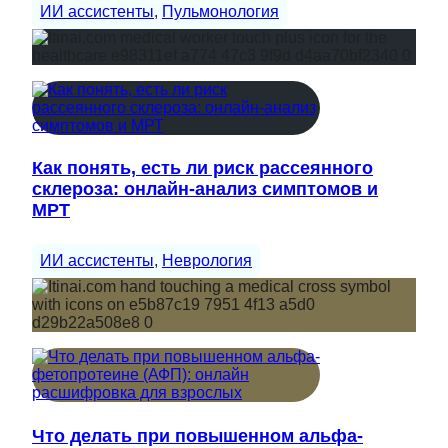
ИИ ассистенты
, 
Пульмонология
Как понять, есть ли риск рассеянного
склероза: онлайн-анализ симптомов и
МРТ
ИИ ассистенты
, 
Неврология
Что делать при повышенном альфа-