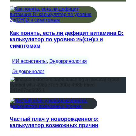
Как понять, есть ли дефицит витамина D:
калькулятор по уровню 25(OH)D и
симптомам
ИИ ассистенты
, 
Эндокринология
Эндокринолог
Частый плач у новорожденного:
калькулятор возможных причин