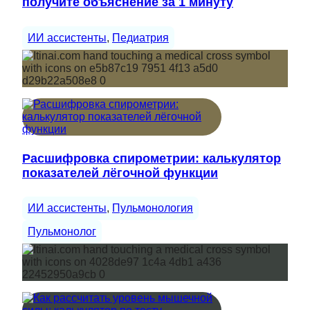
получите объяснение за 1 минуту
ИИ ассистенты
, 
Педиатрия
Расшифровка спирометрии: калькулятор
показателей лёгочной функции
ИИ ассистенты
, 
Пульмонология
Пульмонолог