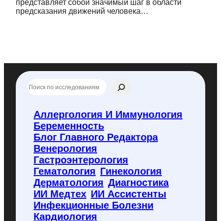
представляет собой значимый шаг в области
предсказания движений человека…
П
о
и
с
Аллергология И Иммунология
к
Беременность
п
о
Блог Главного Редактора
f
Венерология
l
Гастроэнтерология
y
Гематология
Гинекология
c
o
Дерматология
Диагностика
d
ИИ Медтех
ИИ Ассистенты
e
Инфекционные Болезни
.
Кардиология
r