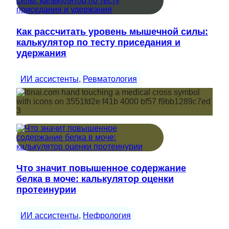
Как рассчитать уровень мышечной силы:
калькулятор по тесту приседания и
удержания
ИИ ассистенты
, 
Ревматология
Что значит повышенное содержание
белка в моче: калькулятор оценки
протеинурии
ИИ ассистенты
, 
Нефрология