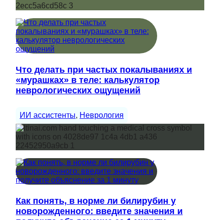
Что делать при частых покалываниях и
«мурашках» в теле: калькулятор
неврологических ощущений
ИИ ассистенты
, 
Неврология
Как понять, в норме ли билирубин у
новорожденного: введите значения и