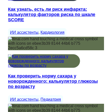
Как узнать, есть ли риск инфаркта:
калькулятор факторов риска по шкале
SCORE
ИИ ассистенты
, 
Кардиология
Как проверить норму сахара у
новорожденного: калькулятор глюкозы
по возрасту
ИИ ассистенты
, 
Педиатрия