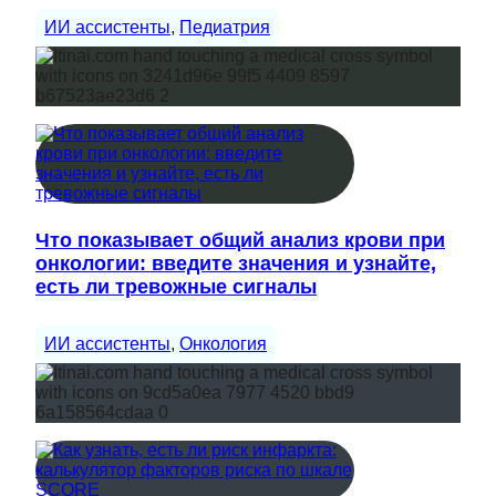
ИИ ассистенты
, 
Педиатрия
Что показывает общий анализ крови при
онкологии: введите значения и узнайте,
есть ли тревожные сигналы
ИИ ассистенты
, 
Онкология