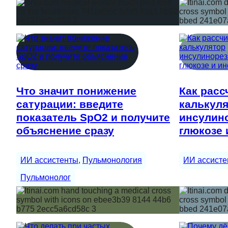
Что значит понижение
Как расс
сатурации: введите
калькул
показатель SpO2 и получите
инсулино
объяснение сразу
глюкозе 
ИИ ассистенты
, 
Пульмонология
ИИ ассисте
Пульмонолог