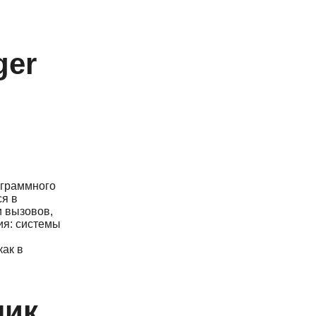
ger
ограммного
ся в
и вызовов,
ия: системы
как в
ник