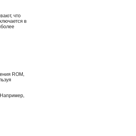
вают, что
ключается в
иболее
рения ROM,
льзуя
 Например,