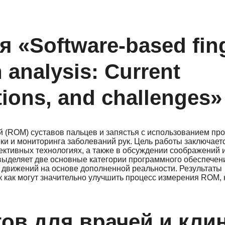
 «Software-based fin
n analysis: Current
tions, and challenges»
 (ROM) суставов пальцев и запястья с использованием пр
ки и мониторинга заболеваний рук. Цель работы заключает
тивных технологиях, а также в обсуждении соображений 
 выделяет две основные категории программного обеспечен
 движений на основе дополненной реальности. Результаты
 как могут значительно улучшить процесс измерения ROM, 
ов для врачей и кли