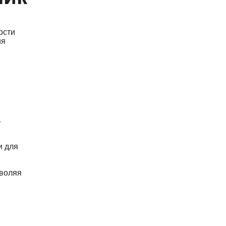
ости
ия
ь
и для
зволяя