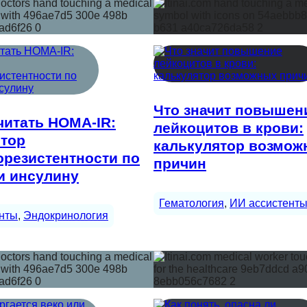
Что значит повышен
читать HOMA-IR:
лейкоцитов в крови:
ятор
калькулятор возмож
резистентности по
причин
и инсулину
Гематология
, 
ИИ ассистент
нты
, 
Эндокринология