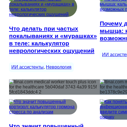
Почему д
Что делать при частых
мышца: 
покалываниях и «мурашках»
возможн
в теле: калькулятор
неврологических ощущений
ИИ ассисте
ИИ ассистенты
, 
Неврология
Что значит повышенный