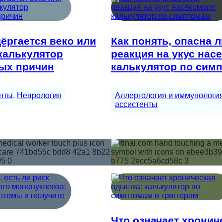
ёргается веко или
Как понять, опасна л
калькулятор
реакция на укус нас
ых причин
калькулятор по сим
нты
, 
Неврология
Аллергология и иммунологи
ассистенты
Что означает хронич