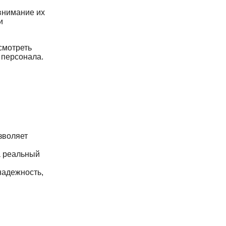
внимание их
и
смотреть
 персонала.
зволяет
а реальный
надежность,
и