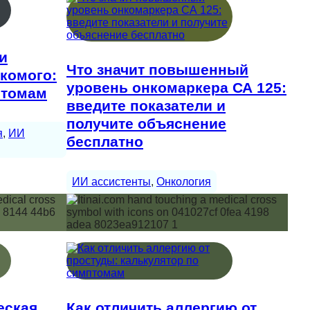
и
Что значит повышенный
екомого:
уровень онкомаркера СА 125:
птомам
введите показатели и
получите объяснение
я
, 
ИИ
бесплатно
ИИ ассистенты
, 
Онкология
еская
Как отличить аллергию от