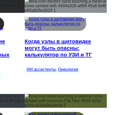
ие
Когда узлы в щитовидке
могут быть опасны:
ных
калькулятор по УЗИ и ТГ
ИИ ассистенты
, 
Онкология
ы