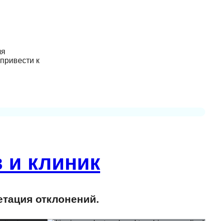
ля
привести к
 и клиник
етация отклонений.