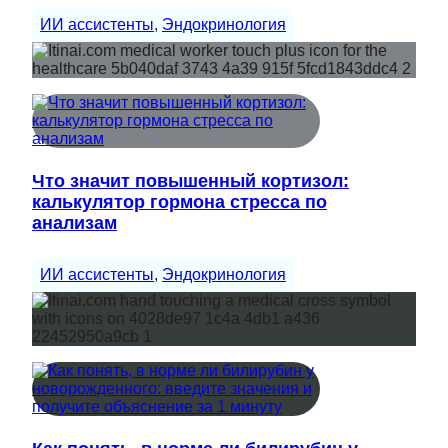
ИИ ассистенты
, 
Эндокринология
Что значит повышенный кортизол:
калькулятор гормона стресса по
анализам
ИИ ассистенты
, 
Эндокринология