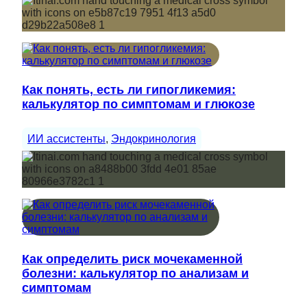
Как понять, есть ли гипогликемия:
калькулятор по симптомам и глюкозе
ИИ ассистенты
, 
Эндокринология
Как определить риск мочекаменной
болезни: калькулятор по анализам и
симптомам