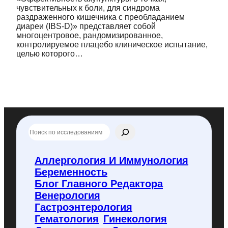
чувствительных к боли, для синдрома
раздраженного кишечника с преобладанием
диареи (IBS-D)» представляет собой
многоцентровое, рандомизированное,
контролируемое плацебо клиническое испытание,
целью которого…
П
о
и
с
Аллергология И Иммунология
к
Беременность
п
о
Блог Главного Редактора
f
Венерология
l
Гастроэнтерология
y
Гематология
Гинекология
c