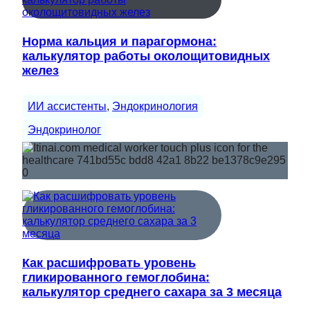
Норма кальция и парагормона:
калькулятор работы околощитовидных
желез
ИИ ассистенты
, 
Эндокринология
Эндокринолог
Как расшифровать уровень
гликированного гемоглобина:
калькулятор среднего сахара за 3 месяца