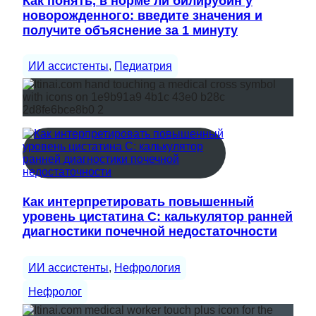
Как понять, в норме ли билирубин у
новорожденного: введите значения и
получите объяснение за 1 минуту
ИИ ассистенты
, 
Педиатрия
Как интерпретировать повышенный
уровень цистатина С: калькулятор ранней
диагностики почечной недостаточности
ИИ ассистенты
, 
Нефрология
Нефролог