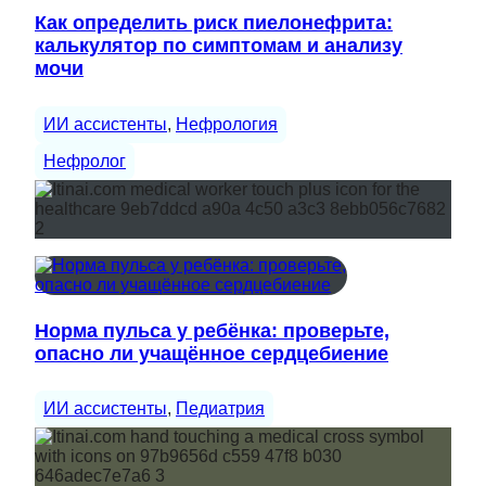
Как определить риск пиелонефрита:
калькулятор по симптомам и анализу
мочи
ИИ ассистенты
, 
Нефрология
Нефролог
Норма пульса у ребёнка: проверьте,
опасно ли учащённое сердцебиение
ИИ ассистенты
, 
Педиатрия