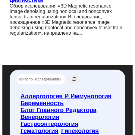
Обзор исследования «3D Magnetic resonance
image denoising using nonlocal and nonconvex
tensor train regularization» Исследование,
посвященное «3D Magnetic resonance image
denoising using nonlocal and nonconvex tensor train
regularization», направлено на…
П
о
и
с
Аллергология И Иммунология
к
Беременность
п
о
Блог Главного Редактора
f
Венерология
l
Гастроэнтерология
y
Гематология
Гинекология
c