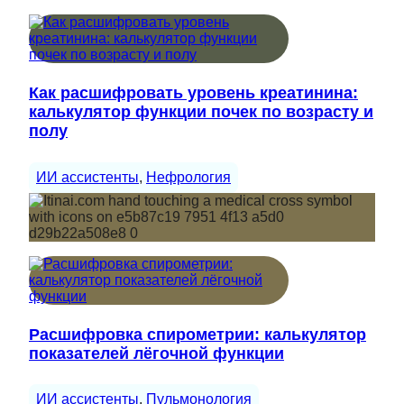
Как расшифровать уровень креатинина:
калькулятор функции почек по возрасту и
полу
ИИ ассистенты
, 
Нефрология
Расшифровка спирометрии: калькулятор
показателей лёгочной функции
ИИ ассистенты
, 
Пульмонология