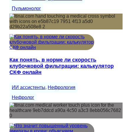
Пульмонолог
Как понять, в норме ли скорость
клубочковой фильтрации: калькулятор
СКФ онлайн
ИИ ассистенты
, 
Нефрология
Нефролог