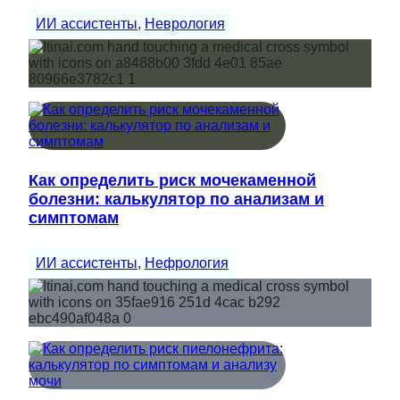
ИИ ассистенты
, 
Неврология
Как определить риск мочекаменной
болезни: калькулятор по анализам и
симптомам
ИИ ассистенты
, 
Нефрология