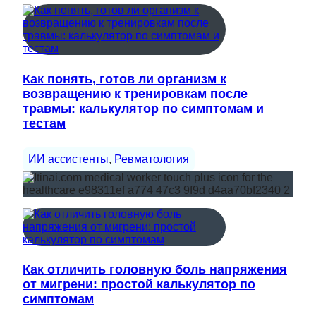
Как понять, готов ли организм к
возвращению к тренировкам после
травмы: калькулятор по симптомам и
тестам
ИИ ассистенты
, 
Ревматология
Как отличить головную боль напряжения
от мигрени: простой калькулятор по
симптомам