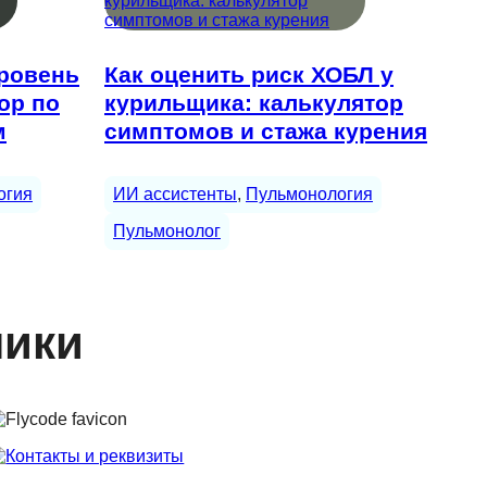
ровень
Как оценить риск ХОБЛ у
ор по
курильщика: калькулятор
м
симптомов и стажа курения
огия
ИИ ассистенты
, 
Пульмонология
Пульмонолог
ники