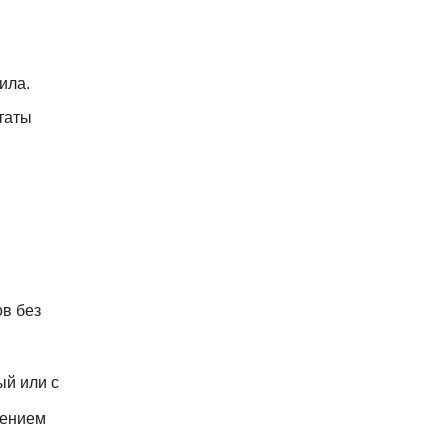
ила.
ьтаты
в без
ый или с
жением