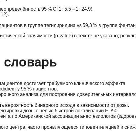
(неопределённость 95 % CI 1 : 5,5 – 1 : 24,9).
,12).
пациентов в группе теги­ли­ри­дина vs 59,3 % в группе фентан
стической значимости (p‑value) в тексте не указано; резул
 словарь
 пациентов достигает требуемого клинического эффекта.
ффект у 95 % пациентов.
орочного анализа для построения доверительных интервало
 вероятность бинарного исхода в зависимости от дозы.
ектировки дозы с целью быстрой локализации ED50.
ента по Американской ассоциации анестезиологов (здоров
ного центра, часто проявляющееся гиповентиляцией и сни