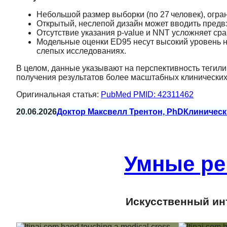
Небольшой размер выборки (по 27 человек), огр
Открытый, неслепой дизайн может вводить предв
Отсутствие указания p‑value и NNT усложняет ср
Модельные оценки ED95 несут высокий уровень 
слепых исследованиях.
В целом, данные указывают на перспективность теги­ли
получения результатов более масштабных клинических
Оригинальная статья:
PubMed PMID: 42311462
20.06.2026
Доктор Максвелл Трентон, PhD
Клиническ
Умные ре
Искусственный инт