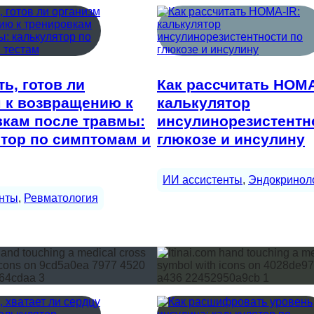
ть, готов ли
Как рассчитать HOMA
 к возвращению к
калькулятор
вкам после травмы:
инсулинорезистентн
тор по симптомам и
глюкозе и инсулину
ИИ ассистенты
, 
Эндокринол
нты
, 
Ревматология