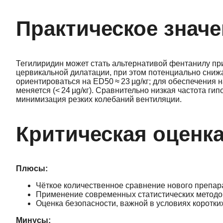
Практическое значе
Теги­ли­ри­дин может стать альтернативой фентанилу 
цервикальной дилатации, при этом потенциально сниж
ориентироваться на ED50 ≈ 23 µg/кг; для обеспечения
меняется (< 24 µg/кг). Сравнительно низкая частота ги
минимизация резких колебаний вентиляции.
Критическая оценк
Плюсы:
Чёткое количественное сравнение нового препара
Применение современных статистических методов 
Оценка безопасности, важной в условиях коротк
Минусы: