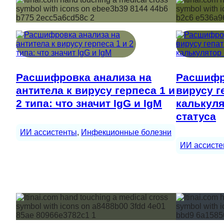
Расшифровка анализа на
Расшифр
антитела к вирусу герпеса 1 и
вирусу ге
2 типа: что значит IgG и IgM
калькул
статуса
ИИ ассистенты
, 
Инфекционные болезни
ИИ ассисте