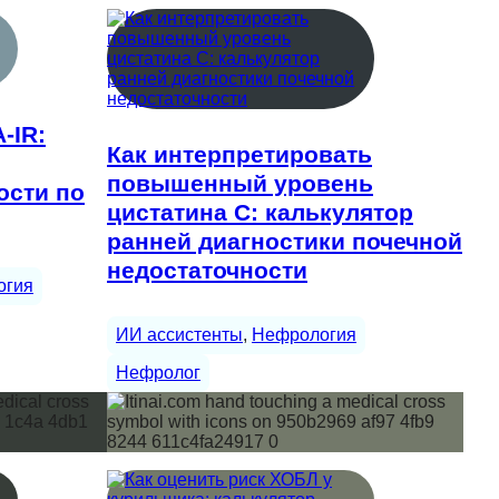
-IR:
Как интерпретировать
повышенный уровень
ости по
цистатина С: калькулятор
ранней диагностики почечной
недостаточности
огия
ИИ ассистенты
, 
Нефрология
Нефролог