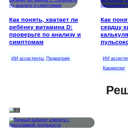
Как понять, хватает ли
Как поня
ребёнку витамина D:
сердцу к
проверьте по анализу и
калькул
симптомам
пульсок
ИИ ассистенты
, 
Педиатрия
ИИ ассисте
Кардиолог
Реш