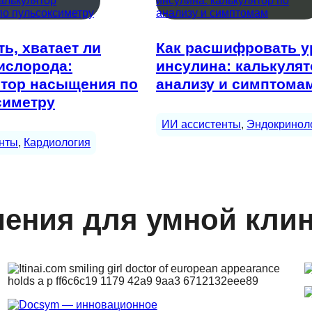
ть, хватает ли
Как расшифровать у
ислорода:
инсулина: калькулят
ятор насыщения по
анализу и симптома
симетру
ИИ ассистенты
, 
Эндокринол
нты
, 
Кардиология
ения для умной кли