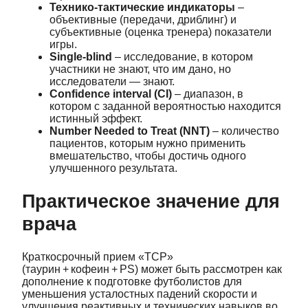
Технико‑тактические индикаторы
–
объективные (передачи, дриблинг) и
субъективные (оценка тренера) показатели
игры.
Single‑blind
– исследование, в котором
участники не знают, что им дано, но
исследователи — знают.
Confidence interval (CI)
– диапазон, в
котором с заданной вероятностью находится
истинный эффект.
Number Needed to Treat (NNT)
– количество
пациентов, которым нужно применить
вмешательство, чтобы достичь одного
улучшенного результата.
Практическое значение для
врача
Краткосрочный прием «TCP»
(таурин + кофеин + PS) может быть рассмотрен как
дополнение к подготовке футболистов для
уменьшения усталостных падений скорости и
улучшения реактивных и технических навыков во