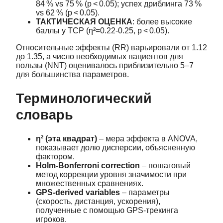
84 % vs 75 % (p < 0.05); успех дриблинга 73 %
vs 62 % (p < 0.05).
ТАКТИЧЕСКАЯ ОЦЕНКА
: более высокие
баллы у TCP (η²=0.22‑0.25, p < 0.05).
Относительные эффекты (RR) варьировали от 1.12
до 1.35, а число необходимых пациентов для
пользы (NNT) оценивалось приблизительно 5–7
для большинства параметров.
Терминологический
словарь
η² (эта квадрат)
– мера эффекта в ANOVA,
показывает долю дисперсии, объясненную
фактором.
Holm‑Bonferroni correction
– пошаговый
метод коррекции уровня значимости при
множественных сравнениях.
GPS‑derived variables
– параметры
(скорость, дистанция, ускорения),
полученные с помощью GPS‑трекинга
игроков.