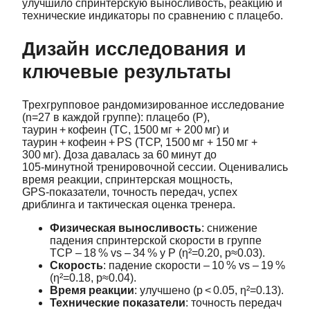
улучшило спринтерскую выносливость, реакцию и
технические индикаторы по сравнению с плацебо.
Дизайн исследования и
ключевые результаты
Трехгрупповое рандомизированное исследование
(n=27 в каждой группе): плацебо (P),
таурин + кофеин (TC, 1500 мг + 200 мг) и
таурин + кофеин + PS (TCP, 1500 мг + 150 мг +
300 мг). Доза давалась за 60 минут до
105‑минутной тренировочной сессии. Оценивались
время реакции, спринтерская мощность,
GPS‑показатели, точность передач, успех
дриблинга и тактическая оценка тренера.
Физическая выносливость
: снижение
падения спринтерской скорости в группе
TCP – 18 % vs – 34 % у P (η²=0.20, p≈0.03).
Скорость
: падение скорости – 10 % vs – 19 %
(η²=0.18, p≈0.04).
Время реакции
: улучшено (p < 0.05, η²=0.13).
Технические показатели
: точность передач