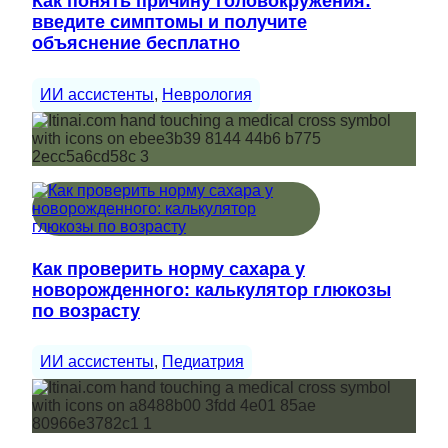
Как понять причину головокружения:
введите симптомы и получите
объяснение бесплатно
ИИ ассистенты
, 
Неврология
Как проверить норму сахара у
новорожденного: калькулятор глюкозы
по возрасту
ИИ ассистенты
, 
Педиатрия