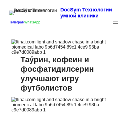
DocSym Технологии
умной клиники
Телеграм
WhatsApp
Тау́рин, кофеин и
фосфатидилсерин
улучшают игру
футболистов