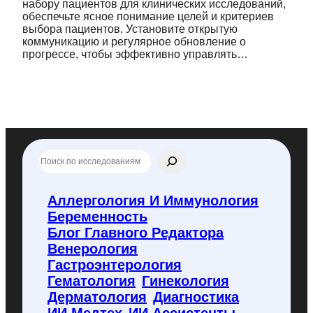
набору пациентов для клинических исследований,
обеспечьте ясное понимание целей и критериев
выбора пациентов. Установите открытую
коммуникацию и регулярное обновление о
прогрессе, чтобы эффективно управлять…
П
о
и
с
Аллергология И Иммунология
к
Беременность
п
о
Блог Главного Редактора
f
Венерология
l
Гастроэнтерология
y
Гематология
Гинекология
c
o
Дерматология
Диагностика
d