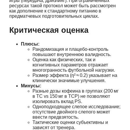
игры (передача, дриблинг). При ограниченных
ресурсах такой протокол может быть рассмотрен
как дополнение к стандартному питанию в
предматчевых подготовительных циклах.
Критическая оценка
Плюсы:
Рандомизация и плацебо‑контроль
повышают внутреннюю валидность.
Оценка как физических, так и
когнитивных параметров отражает
многогранность футбольной нагрузки.
Размер эффекта (η² ≈ 0.2) указывает на
клинически значимые улучшения.
Минусы:
Разные дозы кофеина в группах (200 мг
в TC vs 150 мг в TCP) не позволяют
изолировать вклад PS.
Одноподходящее слепое исследование;
отсутствие двойного слепого может
ввести предвзятость.
Тактические оценки субъективны и
зависят от тренера.