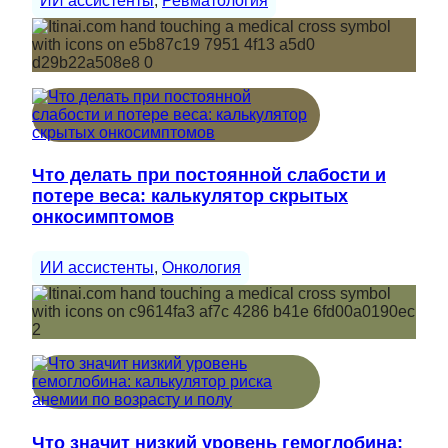
ИИ ассистенты
, 
Ревматология
Что делать при постоянной слабости и
потере веса: калькулятор скрытых
онкосимптомов
ИИ ассистенты
, 
Онкология
Что значит низкий уровень гемоглобина: