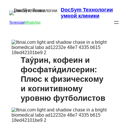
DocSym Технологии
умной клиники
Телеграм
WhatsApp
Тау́рин, кофеин и
фосфати́дилсерин:
Плюс к физическому
и когнитивному
уровню футболистов