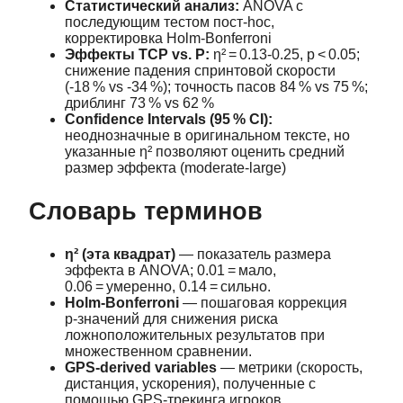
Статистический анализ:
ANOVA с
последующим тестом пост‑hoc,
корректировка Holm‑Bonferroni
Эффекты TCP vs. P:
η² = 0.13‑0.25, p < 0.05;
снижение падения спринтовой скорости
(-18 % vs -34 %); точность пасов 84 % vs 75 %;
дриблинг 73 % vs 62 %
Confidence Intervals (95 % CI):
неоднозначные в оригинальном тексте, но
указанные η² позволяют оценить средний
размер эффекта (moderate‑large)
Словарь терминов
η² (эта квадрат)
— показатель размера
эффекта в ANOVA; 0.01 = мало,
0.06 = умеренно, 0.14 = сильно.
Holm‑Bonferroni
— пошаговая коррекция
p‑значений для снижения риска
ложноположительных результатов при
множественном сравнении.
GPS‑derived variables
— метрики (скорость,
дистанция, ускорения), полученные с
помощью GPS‑трекинга игроков.