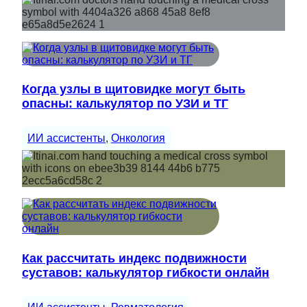
Когда узлы в щитовидке могут быть
опасны: калькулятор по УЗИ и ТГ
ИИ ассистенты
, 
Онкология
Как рассчитать индекс подвижности
суставов: калькулятор гибкости онлайн