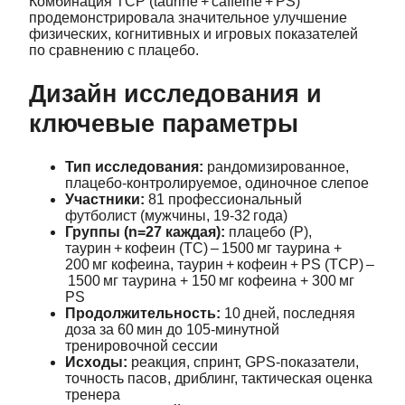
Комбинация TCP (taurine + caffeine + PS)
продемонстрировала значительное улучшение
физических, когнитивных и игровых показателей
по сравнению с плацебо.
Дизайн исследования и
ключевые параметры
Тип исследования:
рандомизированное,
плацебо‑контролируемое, одиночное слепое
Участники:
81 профессиональный
футболист (мужчины, 19‑32 года)
Группы (n=27 каждая):
плацебо (P),
таурин + кофеин (TC) – 1500 мг таурина +
200 мг кофеина, таурин + кофеин + PS (TCP) –
1500 мг таурина + 150 мг кофеина + 300 мг
PS
Продолжительность:
10 дней, последняя
доза за 60 мин до 105‑минутной
тренировочной сессии
Исходы:
реакция, спринт, GPS‑показатели,
точность пасов, дриблинг, тактическая оценка
тренера