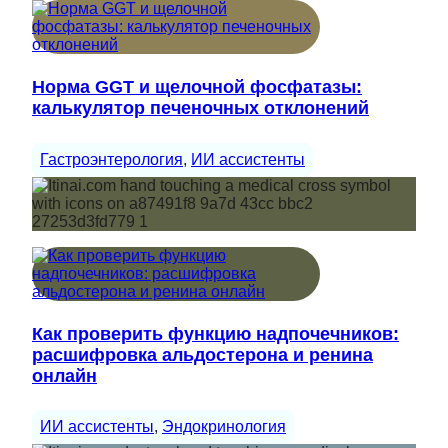
Норма GGT и щелочной фосфатазы:
калькулятор печеночных отклонений
Гастроэнтерология
, 
ИИ ассистенты
Как проверить функцию надпочечников:
расшифровка альдостерона и ренина
онлайн
ИИ ассистенты
, 
Эндокринология