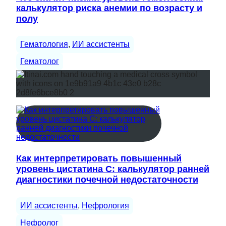
калькулятор риска анемии по возрасту и
полу
Гематология
, 
ИИ ассистенты
Гематолог
Как интерпретировать повышенный
уровень цистатина С: калькулятор ранней
диагностики почечной недостаточности
ИИ ассистенты
, 
Нефрология
Нефролог