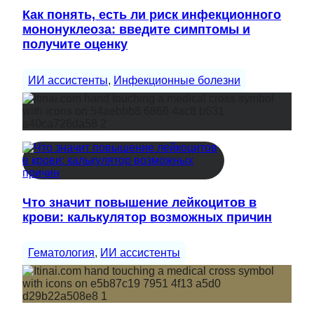
Как понять, есть ли риск инфекционного
мононуклеоза: введите симптомы и
получите оценку
ИИ ассистенты
, 
Инфекционные болезни
Что значит повышение лейкоцитов в
крови: калькулятор возможных причин
Гематология
, 
ИИ ассистенты