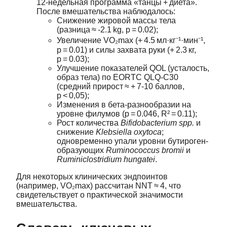
12‑недельная программа «танцы + диета».
После вмешательства наблюдалось:
Снижение жировой массы тела
(разница ≈ ‑2.1 kg, p = 0.02);
Увеличение VO₂max (+ 4.5 мл·кг⁻¹·мин⁻¹,
p = 0.01) и силы захвата руки (+ 2.3 кг,
p = 0.03);
Улучшение показателей QOL (усталость,
образ тела) по EORTC QLQ‑C30
(средний прирост ≈ + 7‑10 баллов,
p < 0,05);
Изменения в бета‑разнообразии на
уровне филумов (p = 0.046, R² = 0.11);
Рост количества
Bifidobacterium spp.
и
снижение
Klebsiella oxytoca
;
одновременно упали уровни бутироген-
образующих
Ruminococcus bromii
и
Ruminiclostridium hungatei
.
Для некоторых клинических эндпоинтов
(например, VO₂max) рассчитан NNT ≈ 4, что
свидетельствует о практической значимости
вмешательства.