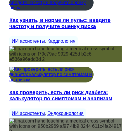
Как узнать, в норме ли пульс: введите
частоту и получите оценку риска
ИИ ассистенты
, 
Кардиология
Как проверить, есть ли риск диабета:
калькулятор по симптомам и анализам
ИИ ассистенты
, 
Эндокринология