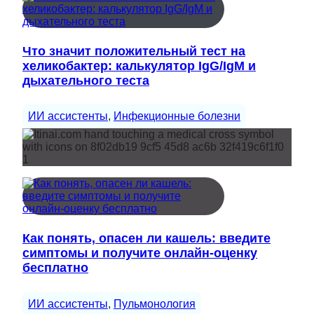
Что значит положительный тест на
хеликобактер: калькулятор IgG/IgM и
дыхательного теста
ИИ ассистенты
, 
Инфекционные болезни
Как понять, опасен ли кашель: введите
симптомы и получите онлайн-оценку
бесплатно
ИИ ассистенты
, 
Пульмонология