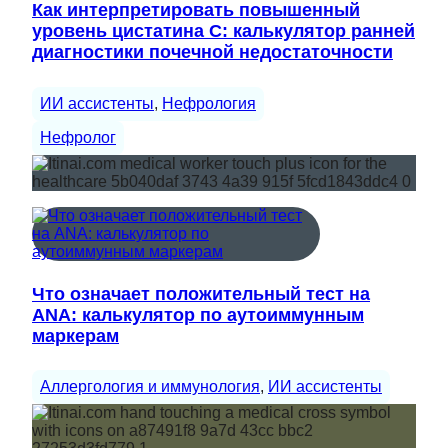
Как интерпретировать повышенный
уровень цистатина С: калькулятор ранней
диагностики почечной недостаточности
ИИ ассистенты
, 
Нефрология
Нефролог
Что означает положительный тест на
ANA: калькулятор по аутоиммунным
маркерам
Аллергология и иммунология
, 
ИИ ассистенты