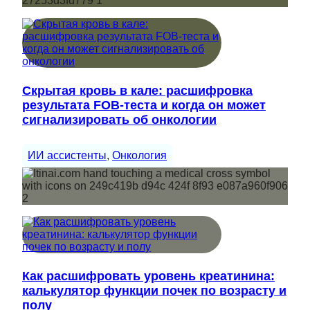
Скрытая кровь в кале: расшифровка
результата FOB-теста и когда он может
сигнализировать об онкологии
ИИ ассистенты
, 
Онкология
Как расшифровать уровень креатинина:
калькулятор функции почек по возрасту и
полу