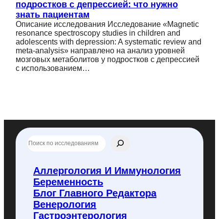
подростков с депрессией: что нужно
знать пациентам
Описание исследования Исследование «Magnetic
resonance spectroscopy studies in children and
adolescents with depression: A systematic review and
meta-analysis» направлено на анализ уровней
мозговых метаболитов у подростков с депрессией
с использованием…
П
о
и
с
Аллергология И Иммунология
к
Беременность
п
о
Блог Главного Редактора
f
Венерология
l
Гастроэнтерология
y