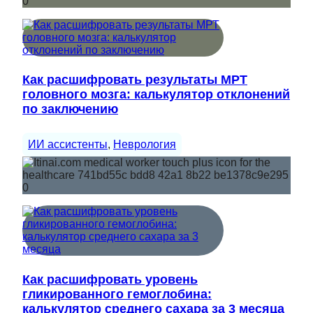
Как расшифровать результаты МРТ
головного мозга: калькулятор отклонений
по заключению
ИИ ассистенты
, 
Неврология
Как расшифровать уровень
гликированного гемоглобина:
калькулятор среднего сахара за 3 месяца