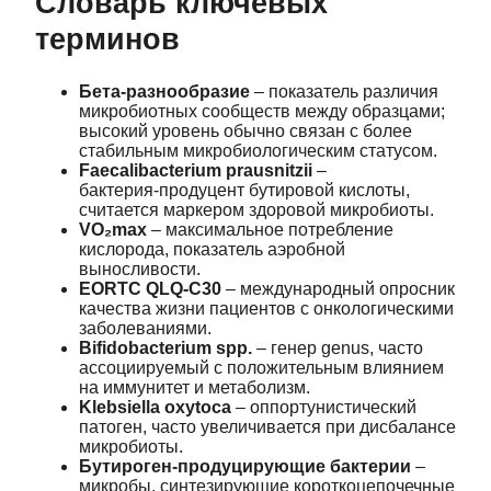
Словарь ключевых
терминов
Бета‑разнообразие
– показатель различия
микробиотных сообществ между образцами;
высокий уровень обычно связан с более
стабильным микробиологическим статусом.
Faecalibacterium prausnitzii
–
бактерия‑продуцент бутировой кислоты,
считается маркером здоровой микробиоты.
VO₂max
– максимальное потребление
кислорода, показатель аэробной
выносливости.
EORTC QLQ‑C30
– международный опросник
качества жизни пациентов с онкологическими
заболеваниями.
Bifidobacterium spp.
– генер genus, часто
ассоциируемый с положительным влиянием
на иммунитет и метаболизм.
Klebsiella oxytoca
– оппортунистический
патоген, часто увеличивается при дисбалансе
микробиоты.
Бутироген‑продуцирующие бактерии
–
микробы, синтезирующие короткоцепочечные