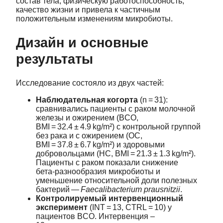
состав тела, физическую работоспособность,
качество жизни и привела к частичным
положительным изменениям микробиоты.
Дизайн и основные
результаты
Исследование состояло из двух частей:
Наблюдательная когорта
(n = 31):
сравнивались пациенты с раком молочной
железы и ожирением (BCO,
BMI = 32.4 ± 4.9 kg/m²) с контрольной группой
без рака и с ожирением (OC,
BMI = 37.8 ± 6.7 kg/m²) и здоровыми
добровольцами (HC, BMI = 21.3 ± 1.3 kg/m²).
Пациенты с раком показали снижение
бета‑разнообразия микробиоты и
уменьшение относительной доли полезных
бактерий —
Faecalibacterium prausnitzii
.
Контролируемый интервенционный
эксперимент
(INT = 13, CTRL = 10) у
пациентов BCO. Интервенция –