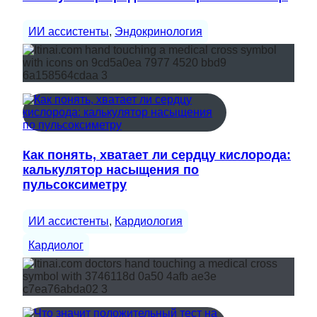
ИИ ассистенты
, 
Эндокринология
Как понять, хватает ли сердцу кислорода:
калькулятор насыщения по
пульсоксиметру
ИИ ассистенты
, 
Кардиология
Кардиолог