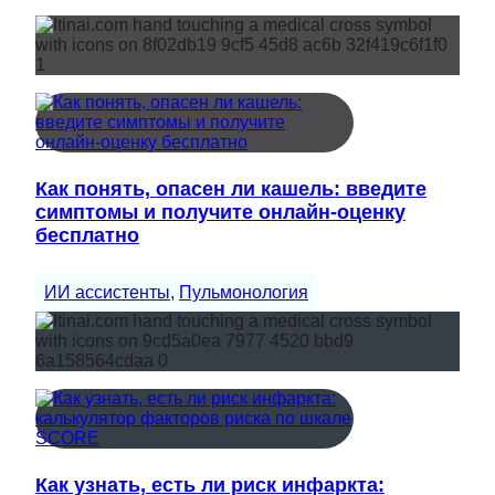
Как понять, опасен ли кашель: введите
симптомы и получите онлайн-оценку
бесплатно
ИИ ассистенты
, 
Пульмонология
Как узнать, есть ли риск инфаркта: