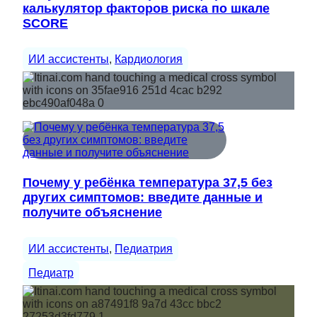
калькулятор факторов риска по шкале
SCORE
ИИ ассистенты
, 
Кардиология
Почему у ребёнка температура 37,5 без
других симптомов: введите данные и
получите объяснение
ИИ ассистенты
, 
Педиатрия
Педиатр