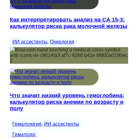
Как интерпретировать анализ на СА 15-3:
калькулятор риска рака молочной железы
ИИ ассистенты
, 
Онкология
Что значит низкий уровень гемоглобина:
калькулятор риска анемии по возрасту и
полу
Гематология
, 
ИИ ассистенты
Гематолог