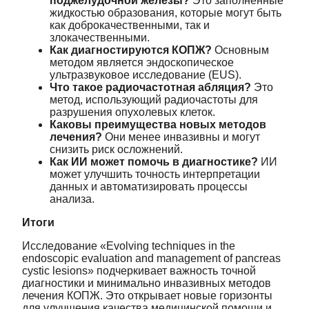
поджелудочной железы?
Это заполненные
жидкостью образования, которые могут быть
как доброкачественными, так и
злокачественными.
Как диагностируются КОПЖ?
Основным
методом является эндоскопическое
ультразвуковое исследование (EUS).
Что такое радиочастотная абляция?
Это
метод, использующий радиочастоты для
разрушения опухолевых клеток.
Каковы преимущества новых методов
лечения?
Они менее инвазивны и могут
снизить риск осложнений.
Как ИИ может помочь в диагностике?
ИИ
может улучшить точность интерпретации
данных и автоматизировать процессы
анализа.
Итоги
Исследование «Evolving techniques in the
endoscopic evaluation and management of pancreas
cystic lesions» подчеркивает важность точной
диагностики и минимально инвазивных методов
лечения КОПЖ. Это открывает новые горизонты
для улучшения качества медицинской помощи и