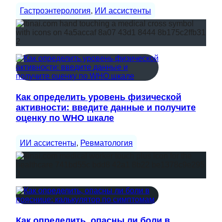
Гастроэнтерология
, 
ИИ ассистенты
Как определить уровень физической
активности: введите данные и получите
оценку по WHO шкале
ИИ ассистенты
, 
Ревматология
Как определить, опасны ли боли в