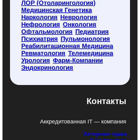
ЛОР (отоларингология)
Медицинская Генетика
Наркология
Неврология
Нефрология
Онкология
Офтальмология
Педиатрия
Психиатрия
Пульмонология
Реабилитационная Медицина
Ревматология
Телемедицина
Урология
Фарм-Компании
Эндокринология
Контакты
Аккредитованная IT — компания
Авторские права
Куки-политика