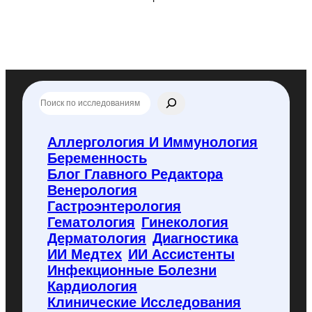
П
о
и
с
Аллергология И Иммунология
к
Беременность
п
о
Блог Главного Редактора
f
Венерология
l
Гастроэнтерология
y
Гематология
Гинекология
c
o
Дерматология
Диагностика
d
ИИ Медтех
ИИ Ассистенты
e
Инфекционные Болезни
.
Кардиология
r
u
Клинические Исследования