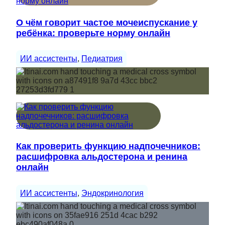
О чём говорит частое мочеиспускание у
ребёнка: проверьте норму онлайн
ИИ ассистенты
, 
Педиатрия
Как проверить функцию надпочечников:
расшифровка альдостерона и ренина
онлайн
ИИ ассистенты
, 
Эндокринология