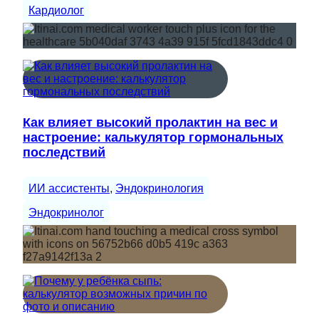
Кардиолог
Как влияет высокий пролактин на вес и
настроение: калькулятор гормональных
последствий
ИИ ассистенты
, 
Эндокринология
Эндокринолог