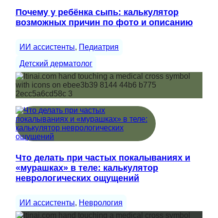
Почему у ребёнка сыпь: калькулятор
возможных причин по фото и описанию
ИИ ассистенты
, 
Педиатрия
Детский дерматолог
Что делать при частых покалываниях и
«мурашках» в теле: калькулятор
неврологических ощущений
ИИ ассистенты
, 
Неврология