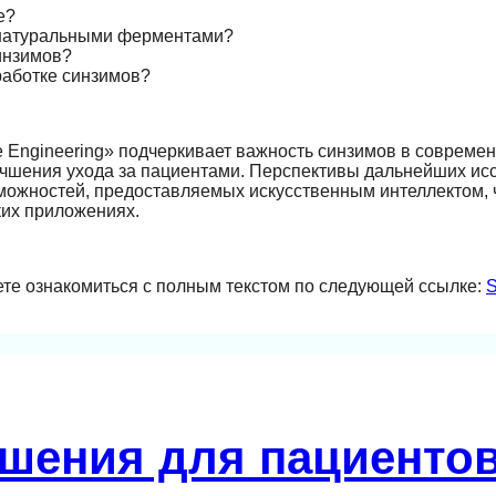
е?
 натуральными ферментами?
инзимов?
работке синзимов?
e Engineering» подчеркивает важность синзимов в совреме
чшения ухода за пациентами. Перспективы дальнейших ис
можностей, предоставляемых искусственным интеллектом, 
ких приложениях.
ете ознакомиться с полным текстом по следующей ссылке:
S
шения для пациентов