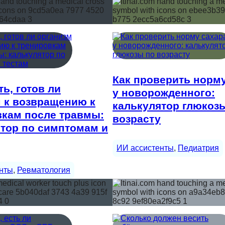
Как проверить норм
ть, готов ли
у новорожденного:
 к возвращению к
калькулятор глюкоз
вкам после травмы:
возрасту
тор по симптомам и
ИИ ассистенты
, 
Педиатрия
нты
, 
Ревматология