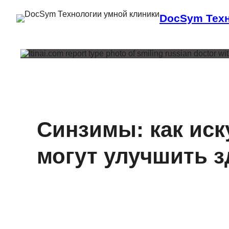
DocSym Техн
Синзимы: как ис
могут улучшить з