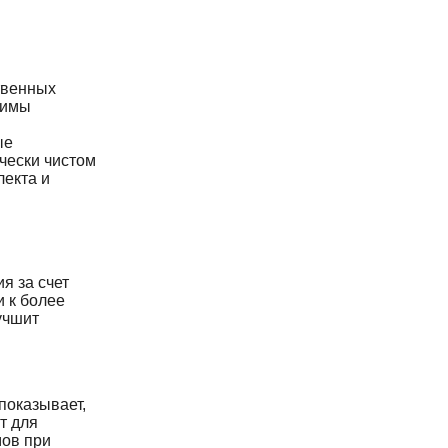
твенных
зимы
ые
чески чистом
лекта и
я за счет
 к более
учшит
показывает,
т для
мов при