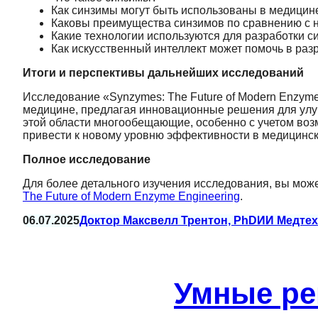
Как синзимы могут быть использованы в медицин
Каковы преимущества синзимов по сравнению с
Какие технологии используются для разработки с
Как искусственный интеллект может помочь в раз
Итоги и перспективы дальнейших исследований
Исследование «Synzymes: The Future of Modern Enzym
медицине, предлагая инновационные решения для улу
этой области многообещающие, особенно с учетом воз
привести к новому уровню эффективности в медицинс
Полное исследование
Для более детального изучения исследования, вы мож
The Future of Modern Enzyme Engineering
.
06.07.2025
Доктор Максвелл Трентон, PhD
ИИ Медтех
Умные ре