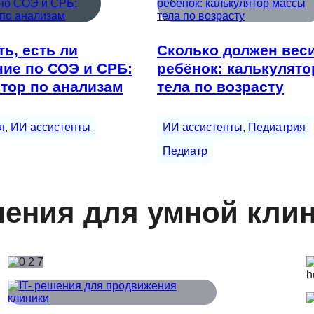
ть, есть ли
Сколько должен вес
ие по СОЭ и СРБ:
ребёнок: калькулят
тор по анализам
тела по возрасту
я
, 
ИИ ассистенты
ИИ ассистенты
, 
Педиатрия
Педиатр
ения для умной кли