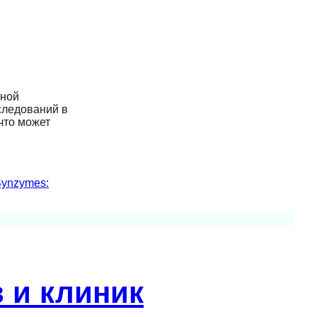
нной
следований в
что может
ynzymes:
 и клиник