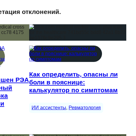
етация отклонений.
Как определить, опасны ли
вышен РЭА
боли в пояснице:
ьный
калькулятор по симптомам
вка
 и
ИИ ассистенты
, 
Ревматология