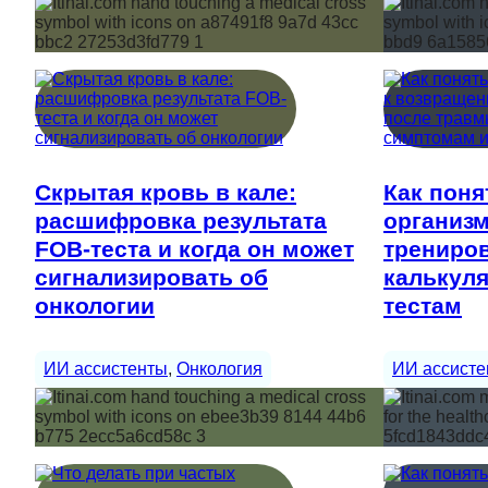
Скрытая кровь в кале:
Как поня
расшифровка результата
организм
FOB-теста и когда он может
трениро
сигнализировать об
калькуля
онкологии
тестам
ИИ ассистенты
, 
Онкология
ИИ ассисте