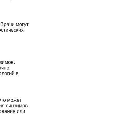
 Врачи могут
остических
и
зимов.
очно
ологий в
Это может
ия синзимов
ования или