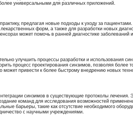
х более универсальными для различных приложений.
практику, предлагая новые подходы к уходу за пациентами.
екарственных форм, а также для разработки новых диагн
енсорах может помочь в ранней диагностике заболеваний 
тельно улучшить процессы разработки и использования син
рить процесс проектирования синзимов, позволяя более т
то может привести к более быстрому внедрению новых техн
интеграции синзимов в существующие протоколы лечения. 
создание команд для исследования возможностей применен
льные барьеры, такие как отсутствие необходимого оборуд
рудничество с научными учреждениями.