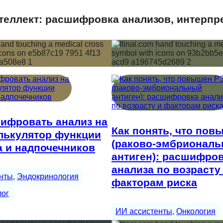
еллект: расшифровка анализов, интерпр
ифровать анализ на
Как понять, что по
лькулятор функции
(раково-эмбрионал
 и надпочечников
антиген): расшифро
анализа по возрасту
нты
, 
Эндокринология
факторам риска
лог
ИИ ассистенты
, 
Онкология