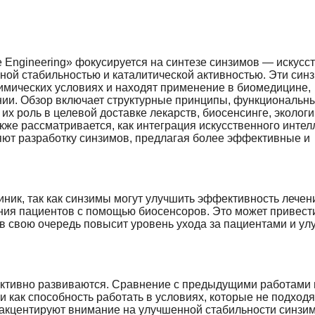
 Engineering» фокусируется на синтезе синзимов — искусс
ой стабильностью и каталитической активностью. Эти син
имических условиях и находят применение в биомедицине,
ии. Обзор включает структурные принципы, функциональн
х роль в целевой доставке лекарств, биосенсинге, экологи
же рассматривается, как интеграция искусственного интел
яют разработку синзимов, предлагая более эффективные и
ник, так как синзимы могут улучшить эффективность лечени
ния пациентов с помощью биосенсоров. Это может привести
в свою очередь повысит уровень ухода за пациентами и ул
активно развиваются. Сравнение с предыдущими работами 
 как способность работать в условиях, которые не подходя
акцентируют внимание на улучшенной стабильности синзи