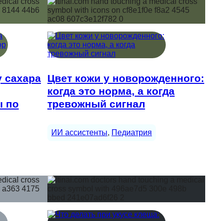
у сахара
Цвет кожи у новорожденного:
когда это норма, а когда
ы по
тревожный сигнал
ИИ ассистенты
, 
Педиатрия