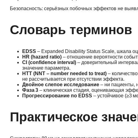
Безопасность: серьёзных побочных эффектов не выяв
Словарь терминов
EDSS
– Expanded Disability Status Scale, шкала 
HR (hazard ratio)
– отношение вероятности событи
CI (confidence interval)
– доверительный интервал
значение параметра.
НТТ (NNT – number needed to treat)
– количество
не рассчитывается при отсутствии эффекта.
Двойное слепое исследование
– ни пациенты, н
Фаза 3
– клиническая стадия, оценивающая эффек
Прогрессирование по EDSS
– устойчивое (≥3 м
Практическое значе