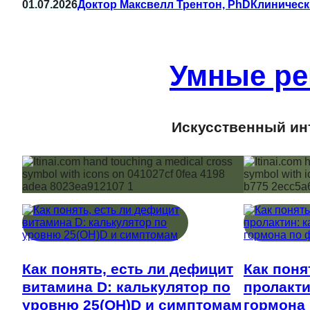
01.07.2026
Доктор Максвелл Трентон, PhD
Клиническ
Умные ре
Искусственный инт
Как понять, есть ли дефицит
Как поня
витамина D: калькулятор по
пролакти
уровню 25(OH)D и симптомам
гормона 