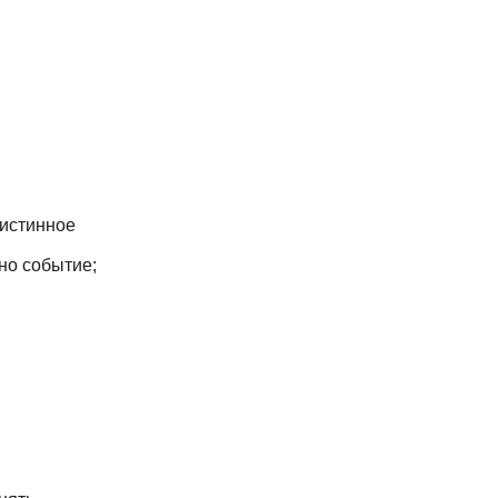
 истинное
но событие;