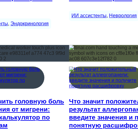
ИИ ассистенты
, 
Неврология
нты
, 
Эндокринология
чить головную боль
Что значит положит
ия от мигрени:
результат аллергопа
калькулятор по
введите значения и 
ам
понятную расшифро