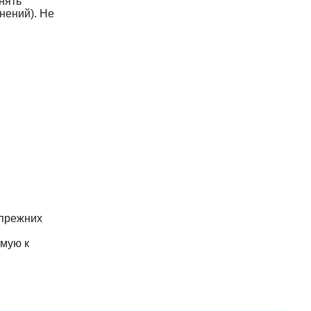
нять
нений). Не
 прежних
имую к