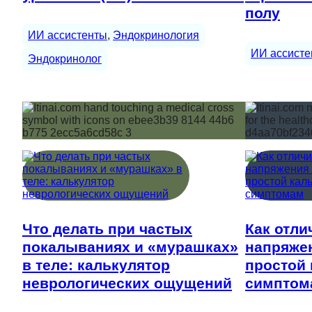
полу
ИИ ассистенты
, 
Эндокринология
ИИ ассисте
Эндокринолог
Что делать при частых
Как отли
покалываниях и «мурашках»
напряжен
в теле: калькулятор
простой 
неврологических ощущений
симптом