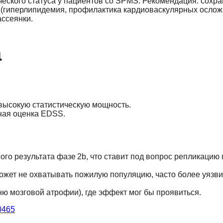
еского статуса у пациентов со SPMS. Рекомендация: сохра
 (гиперлипидемия, профилактика кардиоваскулярных ослож
ассеянки.
а
 высокую статистическую мощность.
ная оценка EDSS.
го результата фазе 2b, что ставит под вопрос репликацию
ожет не охватывать пожилую популяцию, часто более уязв
ню мозговой атрофии), где эффект мог бы проявиться.
0465