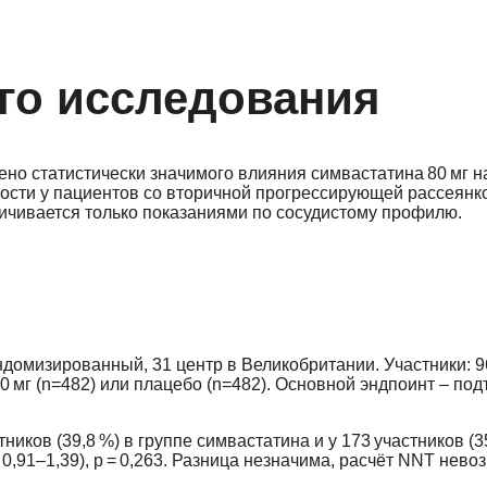
го исследования
но статистически значимого влияния симвастатина 80 мг н
сти у пациентов со вторичной прогрессирующей рассеянк
ичивается только показаниями по сосудистому профилю.
домизированный, 31 центр в Великобритании. Участники: 9
80 мг (n=482) или плацебо (n=482). Основной эндпоинт – по
иков (39,8 %) в группе симвастатина и у 173 участников (35
0,91–1,39), p = 0,263. Разница незначима, расчёт NNT нево