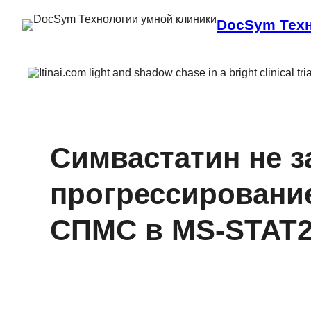
DocSym Техн
Симвастатин не 
прогрессировани
СПМС в MS‑STAT