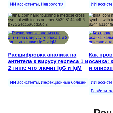
ИИ ассистенты
, 
Неврология
ИИ ассисте
Расшифровка анализа на
Как пров
антитела к вирусу герпеса 1 и
осанка: 
2 типа: что значит IgG и IgM
и описан
ИИ ассистенты
, 
Инфекционные болезни
ИИ ассисте
Реабилитол
Реш