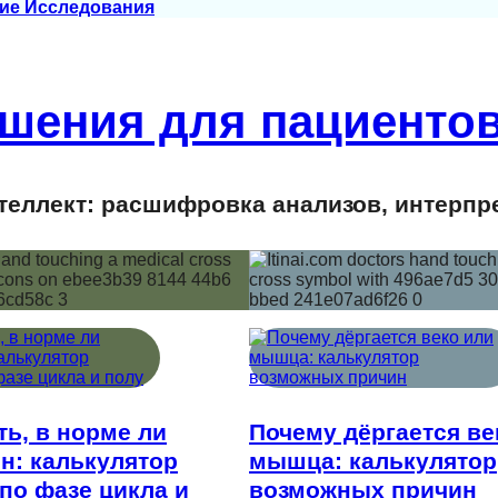
ие Исследования
шения для пациентов
еллект: расшифровка анализов, интерпр
ть, в норме ли
Почему дёргается ве
н: калькулятор
мышца: калькулятор
по фазе цикла и
возможных причин