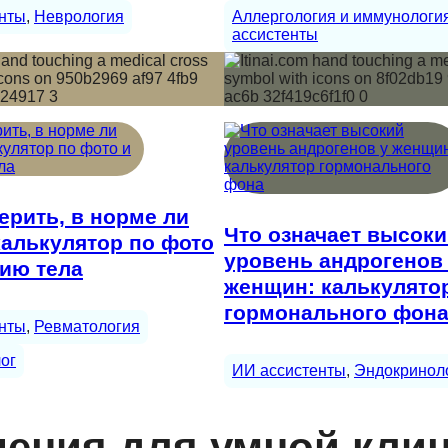
нты
, 
Неврология
Аллергология и иммунологи
ассистенты
ерить, в норме ли
Что означает высок
калькулятор по фото
уровень андрогенов
ию тела
женщин: калькулято
гормонального фон
нты
, 
Ревматология
ог
ИИ ассистенты
, 
Эндокринол
ения для умной кли