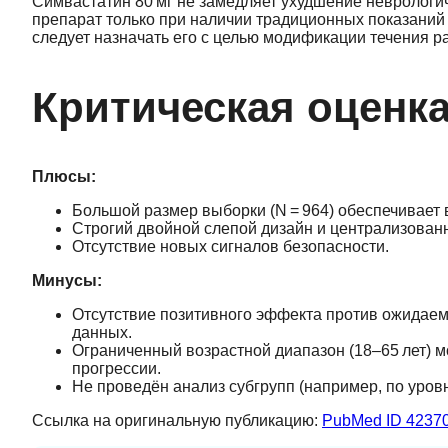
Симвастатин 80 мг не замедляет ухудшение неврологич
препарат только при наличии традиционных показаний
следует назначать его с целью модификации течения р
Критическая оценк
Плюсы:
Большой размер выборки (N = 964) обеспечивает
Строгий двойной слепой дизайн и централизован
Отсутствие новых сигналов безопасности.
Минусы:
Отсутствие позитивного эффекта против ожидаемо
данных.
Ограниченный возрастной диапазон (18–65 лет) м
прогрессии.
Не проведён анализ субгрупп (например, по уров
Ссылка на оригинальную публикацию:
PubMed ID 4237