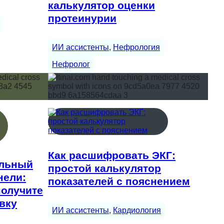
калькулятор оценки
протеинурии
ИИ ассистенты
, 
Нефрология
Нефролог
Как расшифровать ЭКГ:
ельный
простой калькулятор
нели:
показателей с пояснением
получите
вку
ИИ ассистенты
, 
Кардиология