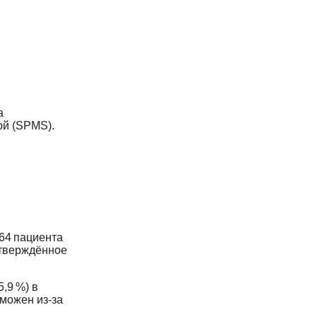
а
ой (SPMS).
64 пациента
дтверждённое
,9 %) в
зможен из‑за