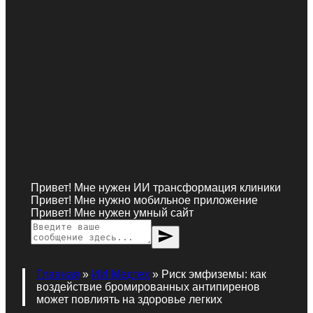
Привет! Мне нужен ИИ трансформация клиники
Привет! Мне нужно мобильное приложение
Привет! Мне нужен умный сайт
send
Главная
»
ИИ Медтех
»
Риск эмфиземы: как
воздействие бромированных антипиренов
может повлиять на здоровье легких