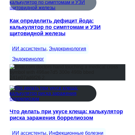
Как определить дефицит йода:
калькулятор по симптомам и УЗИ
щитовидной железы
ИИ ассистенты
, 
Эндокринология
Эндокринолог
Что делать при укусе клеща: калькулятор
риска заражения боррелиозом
ИИ ассистенты
, 
Инфекционные болезни