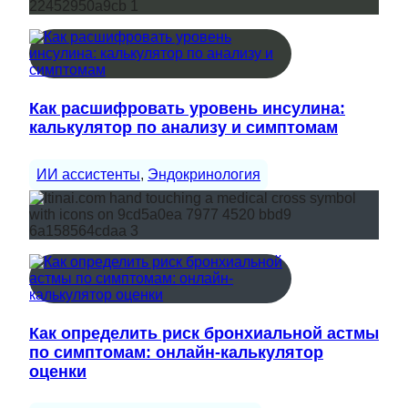
Как расшифровать уровень инсулина:
калькулятор по анализу и симптомам
ИИ ассистенты
, 
Эндокринология
Как определить риск бронхиальной астмы
по симптомам: онлайн-калькулятор
оценки