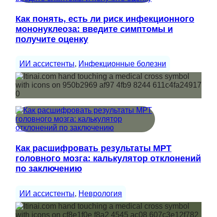
Как понять, есть ли риск инфекционного
мононуклеоза: введите симптомы и
получите оценку
ИИ ассистенты
, 
Инфекционные болезни
Как расшифровать результаты МРТ
головного мозга: калькулятор отклонений
по заключению
ИИ ассистенты
, 
Неврология