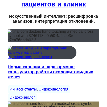
пациентов и клиник
Искусственный интеллект: расшифровка
анализов, интерпретация отклонений.
Норма кальция и парагормона:
калькулятор работы околощитовидных
желез
ИИ ассистенты
, 
Эндокринология
Эндокринолог