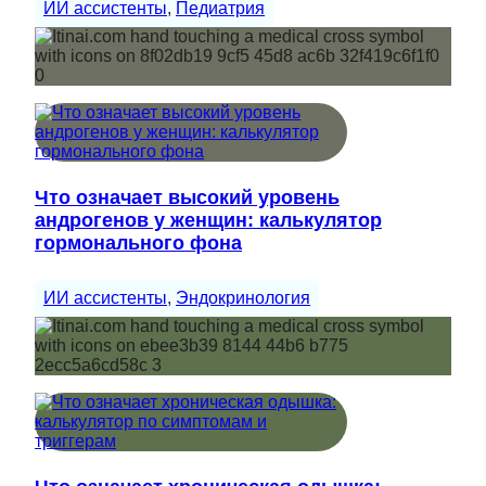
ИИ ассистенты
, 
Педиатрия
Что означает высокий уровень
андрогенов у женщин: калькулятор
гормонального фона
ИИ ассистенты
, 
Эндокринология