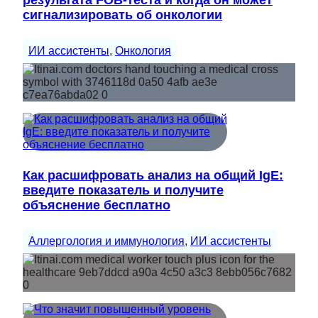
результата FOB-теста и когда он может
сигнализировать об онкологии
ИИ ассистенты
, 
Онкология
Как расшифровать анализ на общий IgE:
введите показатель и получите
объяснение бесплатно
Аллергология и иммунология
, 
ИИ ассистенты