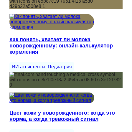
Как понять, хватает ли молока
новорожденному: онлайн-калькулятор
кормления
ИИ ассистенты
, 
Педиатрия
Цвет кожи у новорожденного: когда это
норма, а когда тревожный сигнал