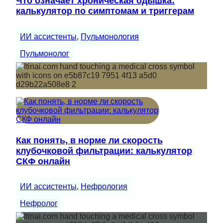
Что означает хроническая одышка:
калькулятор по симптомам и триггерам
ИИ ассистенты
, 
Пульмонология
Пульмонолог
Как понять, в норме ли скорость
клубочковой фильтрации: калькулятор
СКФ онлайн
ИИ ассистенты
, 
Нефрология
Нефролог