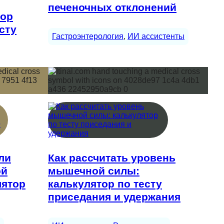
печеночных отклонений
тор
сту
Гастроэнтерология
, 
ИИ ассистенты
ли
Как рассчитать уровень
ой
мышечной силы:
лятор
калькулятор по тесту
приседания и удержания