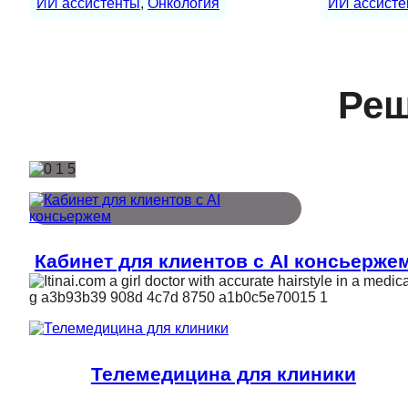
ИИ ассистенты
, 
Онкология
ИИ ассисте
Реш
Кабинет для клиентов с AI консьерже
Телемедицина для клиники