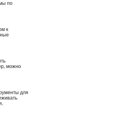
ммы по
ом к
рные
ять
ер, можно
трументы для
еживать
я.