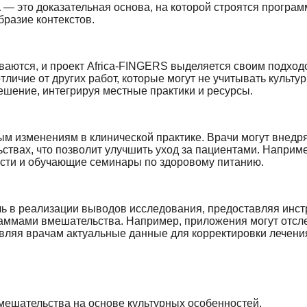
а
— это доказательная основа, на которой строятся програ
разие контекстов.
ваются, и проект Africa-FINGERS выделяется своим подход
личие от других работ, которые могут не учитывать культу
ешение, интегрируя местные практики и ресурсы.
ым изменениям в клинической практике. Врачи могут внедр
твах, что позволит улучшить уход за пациентами. Наприм
ости и обучающие семинары по здоровому питанию.
чь в реализации выводов исследования, предоставляя инс
раммами вмешательства. Например, приложения могут отсл
авляя врачам актуальные данные для корректировки лечени
ешательства на основе культурных особенностей.