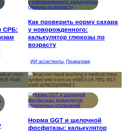
Как проверить норму сахара
и СРБ:
у новорожденного:
лизам
калькулятор глюкозы по
возрасту
ы
ИИ ассистенты
, 
Педиатрия
Норма GGT и щелочной
у
фосфатазы: калькулятор