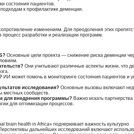
ки состояния пациентов.
 подходам к профилактике деменции.
сопротивление изменениям. Для преодоления этих препятс
в процесс разработки и реализации программ.
RS?
Основные цели проекта — снижение риска деменции че
ловиям.
ательств?
Они учитывают различные аспекты жизни, что де
зга.
?
ИИ может помочь в мониторинге состояния пациентов и 
ультатов исследования?
Основные вызовы включают нед
ы местных сообществ.
сам для внедрения программы?
Важно искать партнерства
огии для оптимизации процессов.
imal brain health in Africa» подчеркивает важность культурно
 Перспективы дальнейших исследований включают использ