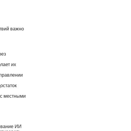
твий важно
рез
лает их
управлении
остаток
 с местными
ование ИИ