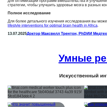
для оптимизации программ вмешательства и улучшения
стратегии, чтобы улучшить здоровье мозга в разных кон
Полное исследование
Для более детального изучения исследования вы може
lifestyle interventions for optimal brain health in Africa
.
13.07.2025
Доктор Максвелл Трентон, PhD
ИИ Медтех
Умные ре
Искусственный инт