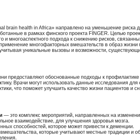
timal brain health in Africa» направлено на уменьшение риска
ботанные в рамках финского проекта FINGER. Целью проект
о и многоаспектного подхода к снижению рисков, связанны
о применение многофакторных вмешательств в образ жизни
 учитывая уникальные вызовы и возможности, существующ
у они предоставляют обоснованные подходы к профилактике
ктику. Врачи могут использовать данные исследования для
ики, что поможет улучшить качество жизни пациентов и сн
и
— это комплекс мероприятий, направленных на изменени
альное взаимодействие, для улучшения здоровья мозга.
нных способностей, которое может привести к деменции.
вмешательства, которые учитывают местные традиции и о
еления.