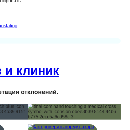
птировать
anslating
 и клиник
етация отклонений.