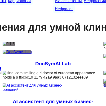
нты
, 
Кардиология
ИИ ассистенты
, 
Нефрология
Нефролог
ения для умной кли
DocSymAI Lab
м
AI ассистент для умных бизнес-