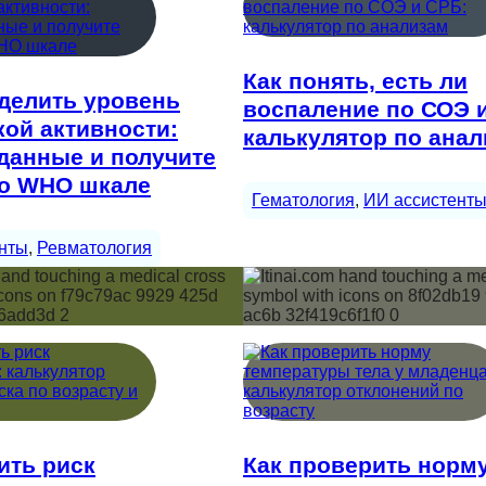
Как понять, есть ли
делить уровень
воспаление по СОЭ 
ой активности:
калькулятор по ана
данные и получите
по WHO шкале
Гематология
, 
ИИ ассистент
нты
, 
Ревматология
ить риск
Как проверить норм