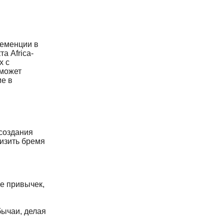
 деменции в
а Africa-
х с
 может
ие в
 создания
изить бремя
е привычек,
бычаи, делая