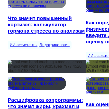
Что значит повышенный
Как опре
кортизол: калькулятор
физическ
гормона стресса по анализам
введите 
оценку 
ИИ ассистенты
, 
Эндокринология
ИИ ассисте
Расшифровка копрограммы:
Как оцен
что значат жиры, крахмал и