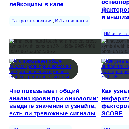
остеопор
лейкоциты в кале
факторов
и анализ
Гастроэнтерология
, 
ИИ ассистенты
ИИ ассисте
Что показывает общий
Как узна
анализ крови при онкологии:
инфаркта
введите значения и узнайте,
факторов
есть ли тревожные сигналы
SCORE