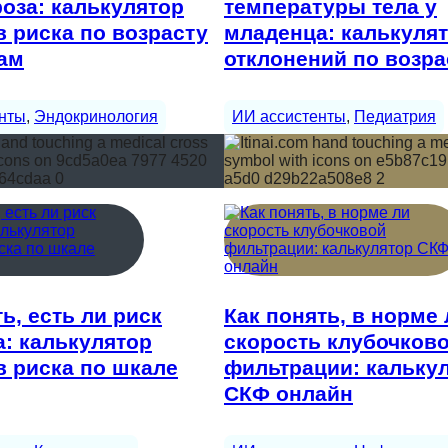
оза: калькулятор
температуры тела у
 риска по возрасту
младенца: калькуля
ам
отклонений по возра
нты
, 
Эндокринология
ИИ ассистенты
, 
Педиатрия
ть, есть ли риск
Как понять, в норме 
: калькулятор
скорость клубочков
 риска по шкале
фильтрации: кальку
СКФ онлайн