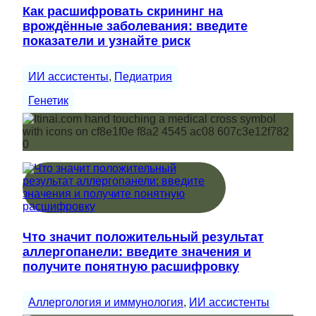
Как расшифровать скрининг на
врождённые заболевания: введите
показатели и узнайте риск
ИИ ассистенты
, 
Педиатрия
Генетик
Что значит положительный результат
аллергопанели: введите значения и
получите понятную расшифровку
Аллергология и иммунология
, 
ИИ ассистенты