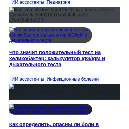
ИИ ассистенты
, 
Педиатрия
Что значит положительный тест на
хеликобактер: калькулятор IgG/IgM и
дыхательного теста
ИИ ассистенты
, 
Инфекционные болезни
Как определить, опасны ли боли в