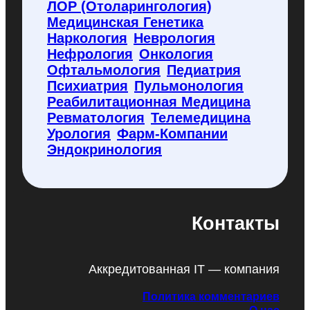
ЛОР (отоларингология)
Медицинская Генетика
Наркология
Неврология
Нефрология
Онкология
Офтальмология
Педиатрия
Психиатрия
Пульмонология
Реабилитационная Медицина
Ревматология
Телемедицина
Урология
Фарм-Компании
Эндокринология
Контакты
Аккредитованная IT — компания
Политика комментариев
О нас