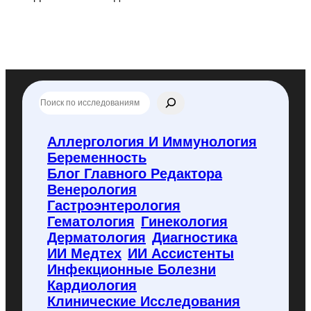
П
о
и
с
Аллергология И Иммунология
к
Беременность
п
о
Блог Главного Редактора
f
Венерология
l
Гастроэнтерология
y
Гематология
Гинекология
c
o
Дерматология
Диагностика
d
ИИ Медтех
ИИ Ассистенты
e
Инфекционные Болезни
.
Кардиология
r
u
Клинические Исследования