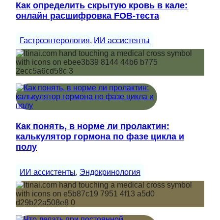
Как определить скрытую кровь в кале:
онлайн расшифровка FOB-теста
Гастроэнтерология
, 
ИИ ассистенты
Как понять, в норме ли пролактин:
калькулятор гормона по фазе цикла и
полу
ИИ ассистенты
, 
Эндокринология