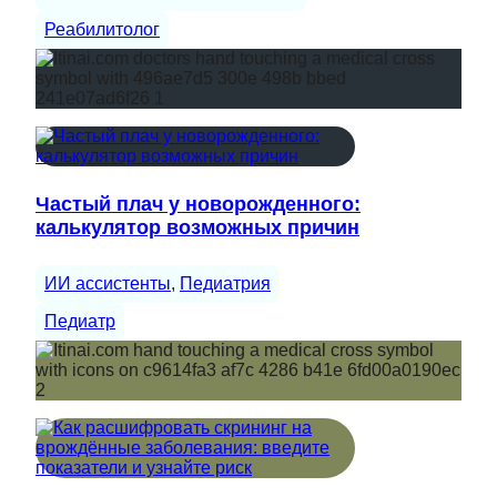
Реабилитолог
Частый плач у новорожденного:
калькулятор возможных причин
ИИ ассистенты
, 
Педиатрия
Педиатр