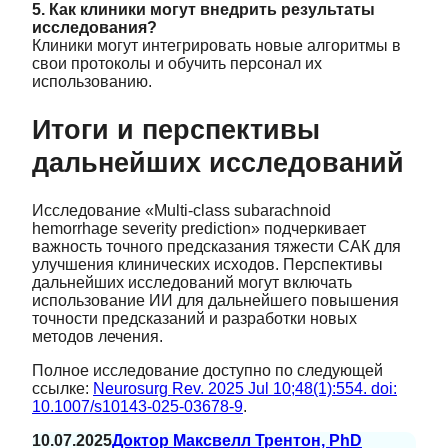
5. Как клиники могут внедрить результаты
исследования?
Клиники могут интегрировать новые алгоритмы в
свои протоколы и обучить персонал их
использованию.
Итоги и перспективы
дальнейших исследований
Исследование «Multi-class subarachnoid
hemorrhage severity prediction» подчеркивает
важность точного предсказания тяжести САК для
улучшения клинических исходов. Перспективы
дальнейших исследований могут включать
использование ИИ для дальнейшего повышения
точности предсказаний и разработки новых
методов лечения.
Полное исследование доступно по следующей
ссылке:
Neurosurg Rev. 2025 Jul 10;48(1):554. doi:
10.1007/s10143-025-03678-9
.
10.07.2025
Доктор Максвелл Трентон, PhD