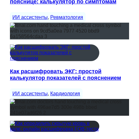
пояснице: калькулятор по симптомам
ИИ ассистенты
, 
Ревматология
Как расшифровать ЭКГ: простой
калькулятор показателей с пояснением
ИИ ассистенты
, 
Кардиология