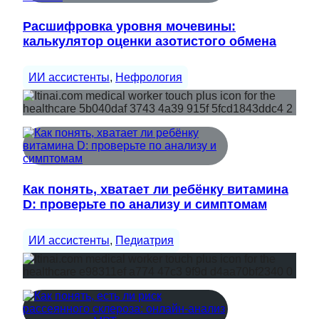
Расшифровка уровня мочевины:
калькулятор оценки азотистого обмена
ИИ ассистенты
, 
Нефрология
Как понять, хватает ли ребёнку витамина
D: проверьте по анализу и симптомам
ИИ ассистенты
, 
Педиатрия