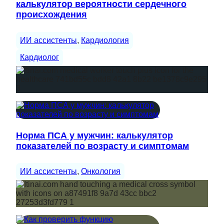
калькулятор вероятности сердечного
происхождения
ИИ ассистенты
, 
Кардиология
Кардиолог
Норма ПСА у мужчин: калькулятор
показателей по возрасту и симптомам
ИИ ассистенты
, 
Онкология