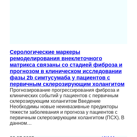
Серологические маркеры
ремоделирования внеклеточного
матрикса связаны со стадией фиброза и
прогнозом в клиническом исследовании
фазы 2b симтусумаба у пациентов с
первичным склерозирующим холангитом
Прогнозирование прогрессирования фиброза и
клинических событий у пациентов с первичным
склерозирующим холангитом Введение
Необходимы новые неинвазивные предикторы
тяжести заболевания и прогноза у пациентов с
первичным склерозирующим холангитом (ПСХ). В
данном…