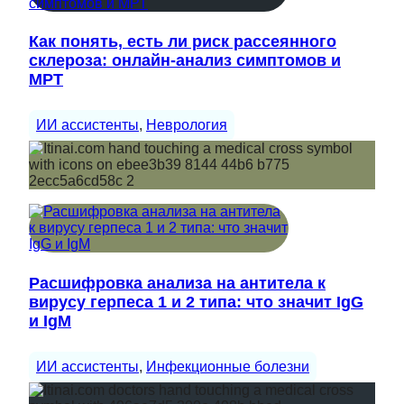
Как понять, есть ли риск рассеянного
склероза: онлайн-анализ симптомов и
МРТ
ИИ ассистенты
, 
Неврология
Расшифровка анализа на антитела к
вирусу герпеса 1 и 2 типа: что значит IgG
и IgM
ИИ ассистенты
, 
Инфекционные болезни