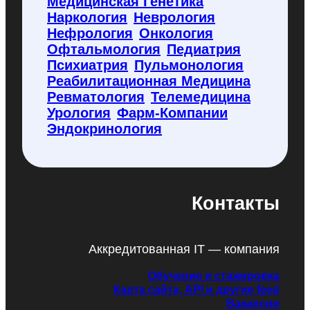
Медицинская Генетика
Наркология
Неврология
Нефрология
Онкология
Офтальмология
Педиатрия
Психиатрия
Пульмонология
Реабилитационная Медицина
Ревматология
Телемедицина
Урология
Фарм-Компании
Эндокринология
Контакты
Аккредитованная IT — компания
Обучение и стажировка
Карта сайта, API и другие feed
Вакансии