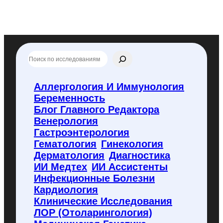
П
о
и
с
Аллергология И Иммунология
к
Беременность
п
о
Блог Главного Редактора
f
Венерология
l
Гастроэнтерология
y
Гематология
Гинекология
c
o
Дерматология
Диагностика
d
ИИ Медтех
ИИ Ассистенты
e
Инфекционные Болезни
.
Кардиология
r
u
Клинические Исследования
ЛОР (отоларингология)