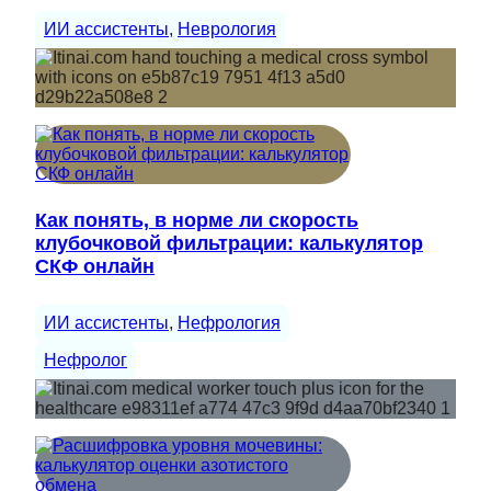
ИИ ассистенты
, 
Неврология
Как понять, в норме ли скорость
клубочковой фильтрации: калькулятор
СКФ онлайн
ИИ ассистенты
, 
Нефрология
Нефролог