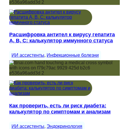
Расшифровка антител к вирусу гепатита
A, B, C: калькулятор иммунного статуса
ИИ ассистенты
, 
Инфекционные болезни
Как проверить, есть ли риск диабета:
калькулятор по симптомам и анализам
ИИ ассистенты
, 
Эндокринология