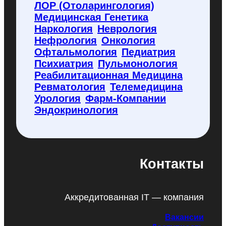
ЛОР (отоларингология)
Медицинская Генетика
Наркология
Неврология
Нефрология
Онкология
Офтальмология
Педиатрия
Психиатрия
Пульмонология
Реабилитационная Медицина
Ревматология
Телемедицина
Урология
Фарм-Компании
Эндокринология
Контакты
Аккредитованная IT — компания
Вакансии