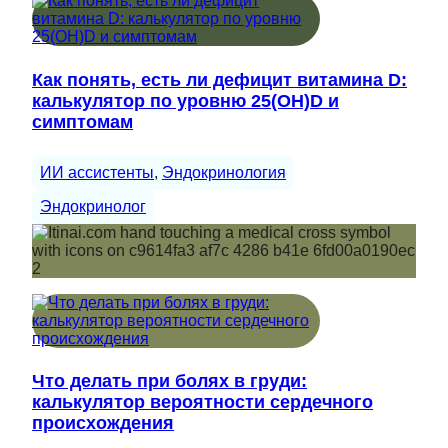
Как понять, есть ли дефицит витамина D:
калькулятор по уровню 25(OH)D и
симптомам
ИИ ассистенты
, 
Эндокринология
Эндокринолог
Что делать при болях в груди:
калькулятор вероятности сердечного
происхождения