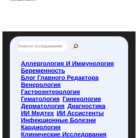
П
о
и
с
Аллергология И Иммунология
к
Беременность
п
о
Блог Главного Редактора
f
Венерология
l
Гастроэнтерология
y
Гематология
Гинекология
c
o
Дерматология
Диагностика
d
ИИ Медтех
ИИ Ассистенты
e
Инфекционные Болезни
.
Кардиология
r
u
Клинические Исследования