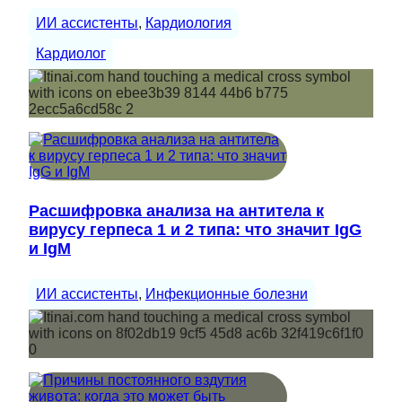
ИИ ассистенты
, 
Кардиология
Кардиолог
Расшифровка анализа на антитела к
вирусу герпеса 1 и 2 типа: что значит IgG
и IgM
ИИ ассистенты
, 
Инфекционные болезни