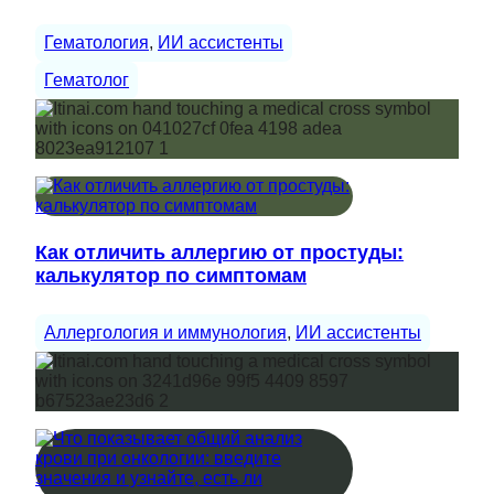
Гематология
, 
ИИ ассистенты
Гематолог
Как отличить аллергию от простуды:
калькулятор по симптомам
Аллергология и иммунология
, 
ИИ ассистенты