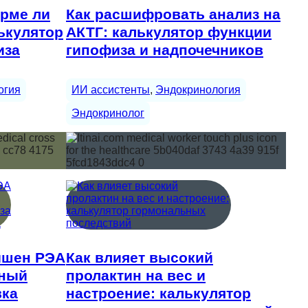
орме ли
Как расшифровать анализ на
лькулятор
АКТГ: калькулятор функции
иза
гипофиза и надпочечников
огия
ИИ ассистенты
, 
Эндокринология
Эндокринолог
вышен РЭА
Как влияет высокий
ьный
пролактин на вес и
вка
настроение: калькулятор