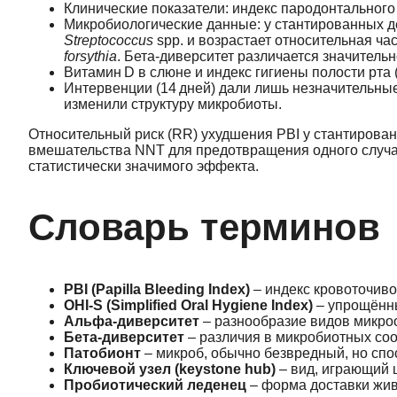
Клинические показатели: индекс пародонтального в
Микробиологические данные: у стантированных д
Streptococcus
spp. и возрастает относительная ча
forsythia
. Бета‑диверситет различается значительно 
Витамин D в слюне и индекс гигиены полости рта 
Интервенции (14 дней) дали лишь незначительные
изменили структуру микробиоты.
Относительный риск (RR) ухудшения PBI у стантированны
вмешательства NNT для предотвращения одного случая
статистически значимого эффекта.
Словарь терминов
PBI (Papilla Bleeding Index)
– индекс кровоточиво
OHI‑S (Simplified Oral Hygiene Index)
– упрощённы
Альфа‑диверситет
– разнообразие видов микроо
Бета‑диверситет
– различия в микробиотных со
Патобионт
– микроб, обычно безвредный, но спо
Ключевой узел (keystone hub)
– вид, играющий 
Пробиотический леденец
– форма доставки жив