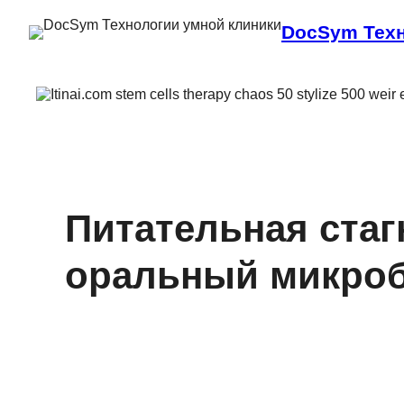
DocSym Техн
Питательная стаг
оральный микроб