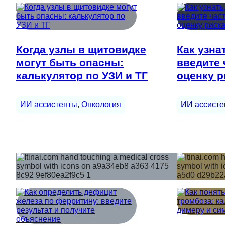
Когда узлы в щитовидке
Как узна
могут быть опасны:
введите 
калькулятор по УЗИ и ТГ
оценку р
ИИ ассистенты
, 
Онкология
ИИ ассисте