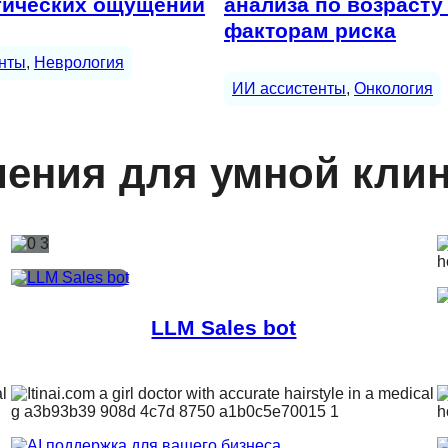
гических ощущений
анализа по возрасту
факторам риска
нты
, 
Неврология
ИИ ассистенты
, 
Онкология
ения для умной кли
LLM Sales bot