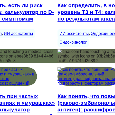
ть, есть ли риск
Как определить, в н
: калькулятор по D-
уровень Т3 и Т4: ка
и симптомам
по результатам анал
я
, 
ИИ ассистенты
ИИ ассистенты
, 
Эндокринол
Эндокринолог
ть при частых
Как понять, что по
аниях и «мурашках»
(раково-эмбрионал
калькулятор
антиген): расшифро