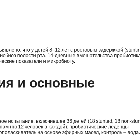
лено, что у детей 8–12 лет с ростовым задержкой (stuntin
исбиоз полости рта. 14‑дневные вмешательства пробиотик
еские показатели и микробиоту.
ия и основные
 испытание, включившее 36 детей (18 stunted, 18 non‑stun
ам (по 12 человек в каждой): пробиотические леденцы
поласкиватель на основе эфирных масел, контроль – вода.