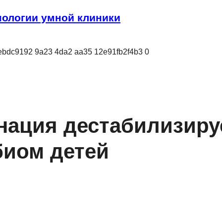
ологии умной клиники
нация дестабилизиру
иом детей