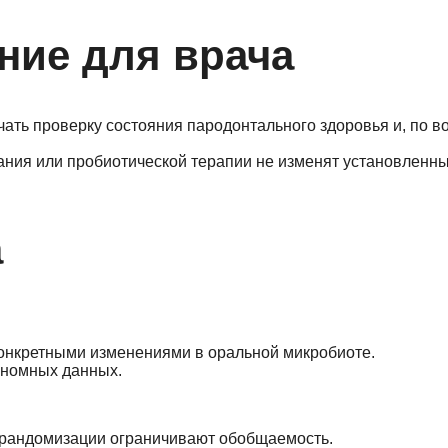
ние для врача
чать проверку состояния пародонтального здоровья и, по в
кания или пробиотической терапии не изменят установленны
а
онкретными изменениями в оральной микробиоте.
еномных данных.
е рандомизации ограничивают обобщаемость.