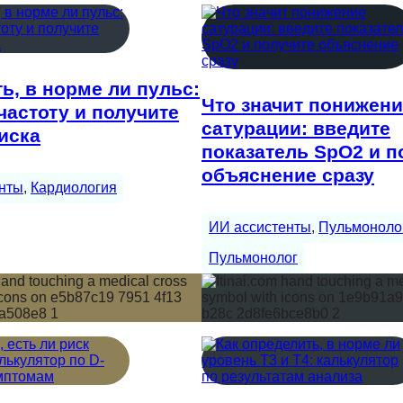
ть, в норме ли пульс:
Что значит понижен
частоту и получите
сатурации: введите
иска
показатель SpO2 и п
объяснение сразу
нты
, 
Кардиология
ИИ ассистенты
, 
Пульмоноло
Пульмонолог