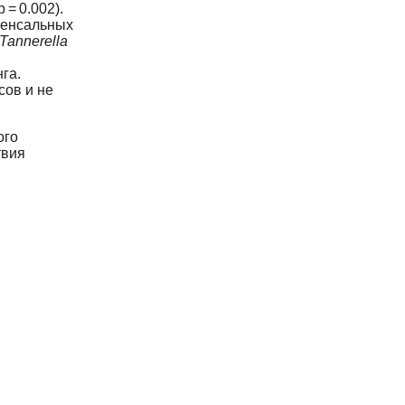
 = 0.002).
менсальных
Tannerella
га.
сов и не
ого
твия