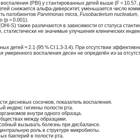
оспаления (PBI) у стантированных детей выше (F = 10.57, p
етей снижается альфа‑диверситет, уменьшается число ком
сть патобионтов
Parvimonas micra
,
Fusobacterium nucleatum
,
(p = 0.001).
(OHI‑S) также различаются в зависимости от статуса стантин
, статистически не значимые улучшения клинических индек
х детей ≈ 2.1 (95 % CI 1.3‑3.4). При отсутствии эффективн
 умеренного воспаления десен не определён из‑за отсутс
сти десневых сосочков, показатель воспаления.
й индекс гигиены полости рта.
рганизмов внутри одного образца.
обществах между образцами.
собный вызывать болезнь при дисбалансе.
центральную роль в структуре микробиоты.
ых бактерий в полости рта.