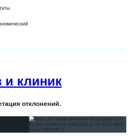
таты.
кономический
 и клиник
етация отклонений.