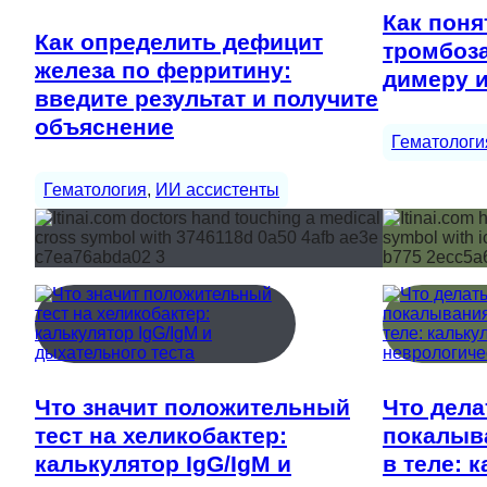
Как поня
Как определить дефицит
тромбоза
железа по ферритину:
димеру 
введите результат и получите
объяснение
Гематологи
Гематология
, 
ИИ ассистенты
Что значит положительный
Что дела
тест на хеликобактер:
покалыв
калькулятор IgG/IgM и
в теле: 