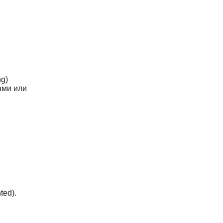
g)
ами или
ted).