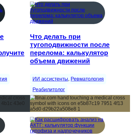
ие
Что делать при
тугоподвижности после
олучите
перелома: калькулятор
объема движений
гия
ИИ ассистенты
, 
Ревматология
Реабилитолог