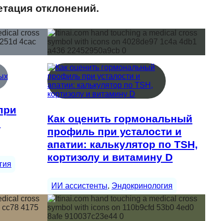
етация отклонений.
при
Как оценить гормональный
р
профиль при усталости и
апатии: калькулятор по TSH,
кортизолу и витамину D
гия
ИИ ассистенты
, 
Эндокринология