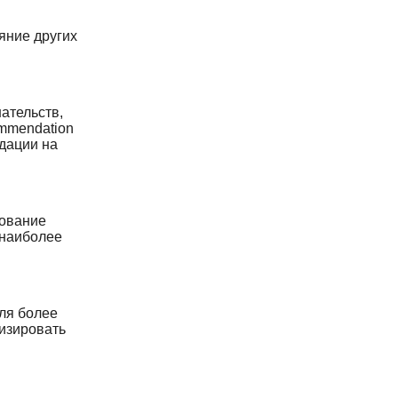
яние других
ательств,
ommendation
дации на
дование
 наиболее
ля более
изировать