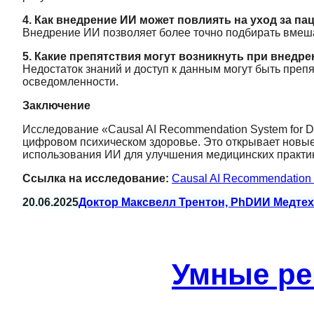
4. Как внедрение ИИ может повлиять на уход за п
Внедрение ИИ позволяет более точно подбирать вмешат
5. Какие препятствия могут возникнуть при внедр
Недостаток знаний и доступ к данным могут быть преп
осведомленности.
Заключение
Исследование «Causal AI Recommendation System for Di
цифровом психическом здоровье. Это открывает новые
использования ИИ для улучшения медицинских практик
Ссылка на исследование:
Causal AI Recommendation Sy
20.06.2025
Доктор Максвелл Трентон, PhD
ИИ Медтех
Умные ре