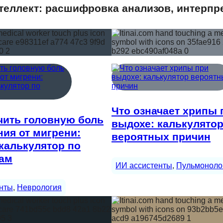
еллект: расшифровка анализов, интерпр
Что означает хрипы 
чить головную боль
выдохе: калькулято
ия от мигрени:
вероятных причин
калькулятор по
ам
ИИ ассистенты
, 
Пульмоноло
нты
, 
Неврология