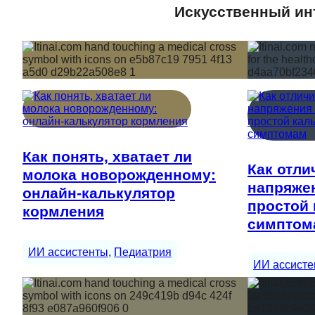
Искусственный инт
Как понять, хватает ли
Как отли
молока новорожденному:
напряжен
онлайн-калькулятор
простой 
кормления
симптом
ИИ ассистенты
, 
Педиатрия
ИИ ассисте