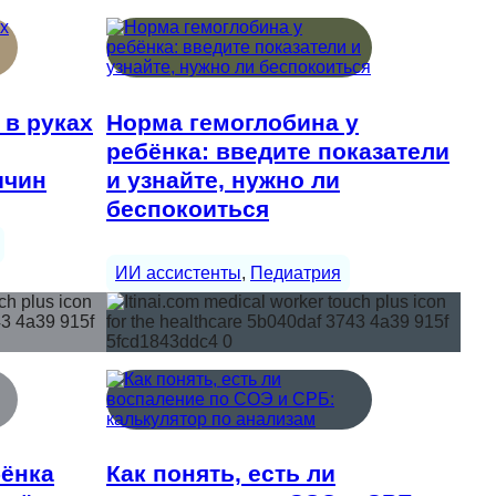
 в руках
Норма гемоглобина у
ребёнка: введите показатели
ичин
и узнайте, нужно ли
беспокоиться
ИИ ассистенты
, 
Педиатрия
бёнка
Как понять, есть ли