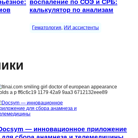
рьёзное:
воспаление по СОЭ и СРБ:
мов
калькулятор по анализам
Гематология
, 
ИИ ассистенты
ники
Docsym — инновационное приложение
для сбора анамнеза и телемедицины