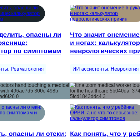
делить, опасны ли
Что значит онемение
ояснице:
и ногах: калькулятор
ятор по симптомам
неврологических пр
нты
, 
Ревматология
ИИ ассистенты
, 
Неврология
ть, опасны ли отеки:
Как понять, что у ре