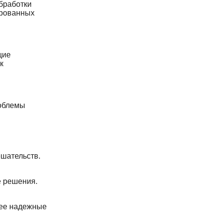
бработки
ированных
щие
к
роблемы
ешательств.
е решения.
лее надежные