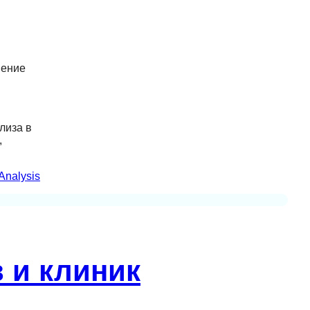
шение
лиза в
,
Analysis
 и клиник