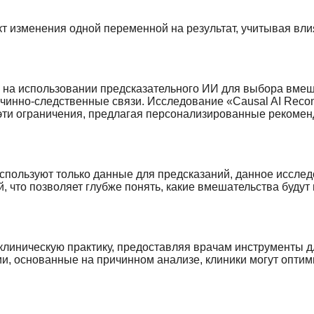
т изменения одной переменной на результат, учитывая вли
 на использовании предсказательного ИИ для выбора вмеш
ичинно-следственные связи. Исследование «Causal AI Rec
 эти ограничения, предлагая персонализированные рекомен
используют только данные для предсказаний, данное иссле
, что позволяет глубже понять, какие вмешательства будут
клиническую практику, предоставляя врачам инструменты д
и, основанные на причинном анализе, клиники могут оптим