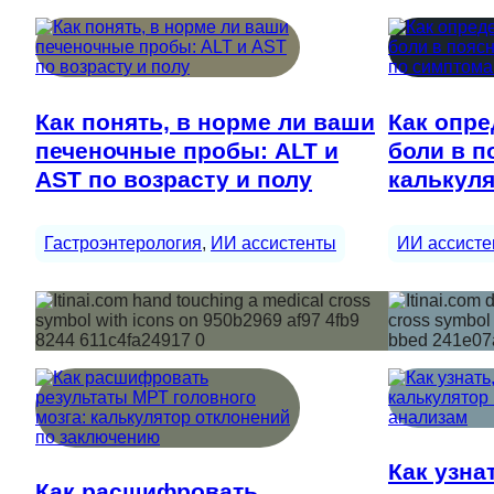
Как понять, в норме ли ваши
Как опре
печеночные пробы: ALT и
боли в п
AST по возрасту и полу
калькул
Гастроэнтерология
, 
ИИ ассистенты
ИИ ассисте
Как узна
Как расшифровать