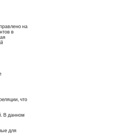
аправлено на
нтов в
вая
ой
е
реляции, что
. В данном
мые для