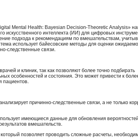
ital Mental Health: Bayesian Decision-Theoretic Analysis» н
го искусственного интеллекта (ИИ) для цифровых инструме
шение подхода к рекомендациям по вмешательствам, учиты
стема использует байесовские методы для оценки ожидаем
но-следственные связи.
рачей и клиник, так как позволяют более точно подбирать
ных особенностей и состояния. Это может привести к боле
 пациентов.
анализирует причинно-следственные связи, а не только кор
спользует имеющиеся данные для обновления вероятностей
результатов вмешательств.
 который позволяет проводить сложные расчеты, необходи