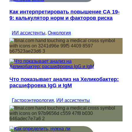
Как интерпретировать повышение СА 19-
9: калькулятор норм и факторов риска
ИИ ассистенты
, 
Онкология
Что показывает анализ на Хеликобактер:
расшифровка IgG и IgM
Гастроэнтерология
, 
ИИ ассистенты