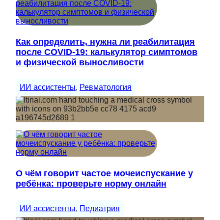
Как определить, нужна ли реабилитация
после COVID-19: калькулятор симптомов
и физической выносливости
ИИ ассистенты
, 
Ревматология
О чём говорит частое мочеиспускание у
ребёнка: проверьте норму онлайн
ИИ ассистенты
, 
Педиатрия