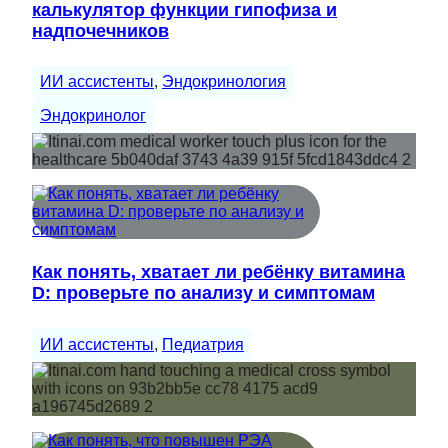
калькулятор функции гипофиза и
надпочечников
ИИ ассистенты
, 
Эндокринология
Эндокринолог
Как понять, хватает ли ребёнку витамина
D: проверьте по анализу и симптомам
ИИ ассистенты
, 
Педиатрия