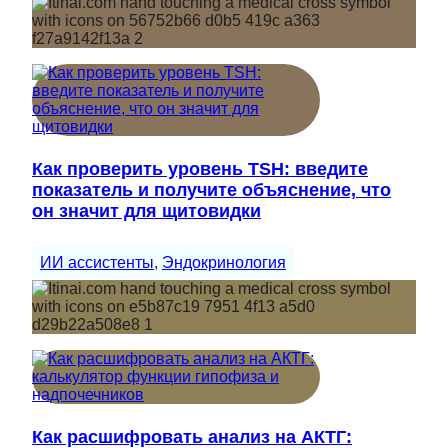
Как проверить уровень TSH: введите
показатель и получите объяснение, что
он значит для щитовидки
ИИ ассистенты
, 
Эндокринология
Как расшифровать анализ на АКТГ: