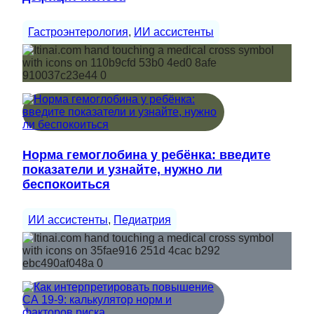
Гастроэнтерология
, 
ИИ ассистенты
Норма гемоглобина у ребёнка: введите
показатели и узнайте, нужно ли
беспокоиться
ИИ ассистенты
, 
Педиатрия