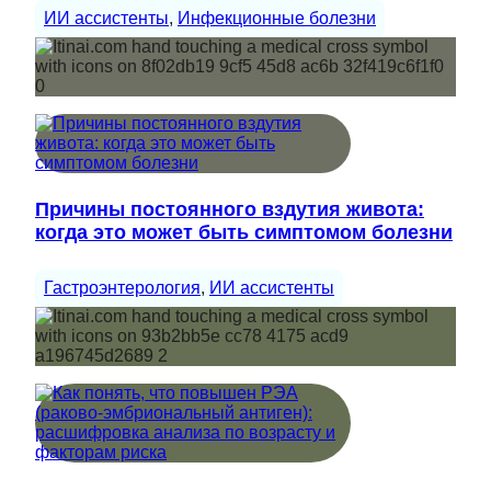
ИИ ассистенты
, 
Инфекционные болезни
Причины постоянного вздутия живота:
когда это может быть симптомом болезни
Гастроэнтерология
, 
ИИ ассистенты