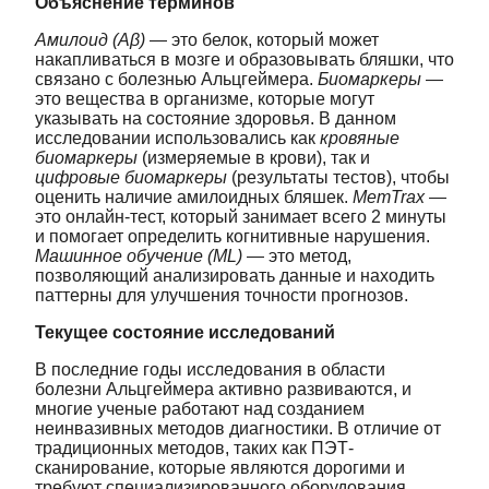
Объяснение терминов
Амилоид (Aβ)
— это белок, который может
накапливаться в мозге и образовывать бляшки, что
связано с болезнью Альцгеймера.
Биомаркеры
—
это вещества в организме, которые могут
указывать на состояние здоровья. В данном
исследовании использовались как
кровяные
биомаркеры
(измеряемые в крови), так и
цифровые биомаркеры
(результаты тестов), чтобы
оценить наличие амилоидных бляшек.
MemTrax
—
это онлайн-тест, который занимает всего 2 минуты
и помогает определить когнитивные нарушения.
Машинное обучение (ML)
— это метод,
позволяющий анализировать данные и находить
паттерны для улучшения точности прогнозов.
Текущее состояние исследований
В последние годы исследования в области
болезни Альцгеймера активно развиваются, и
многие ученые работают над созданием
неинвазивных методов диагностики. В отличие от
традиционных методов, таких как ПЭТ-
сканирование, которые являются дорогими и
требуют специализированного оборудования,