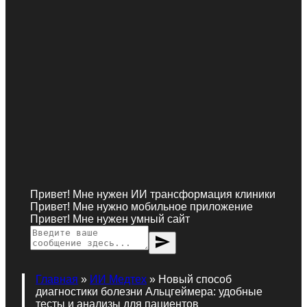
Привет! Мне нужен ИИ трансформация клиники
Привет! Мне нужно мобильное приложение
Привет! Мне нужен умный сайт
send
Главная
»
ИИ Медтех
»
Новый способ
диагностики болезни Альцгеймера: удобные
тесты и анализы для пациентов