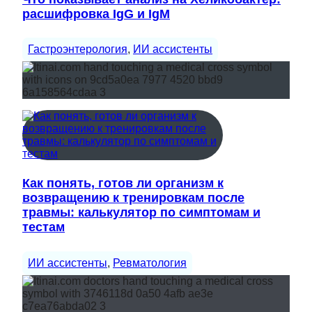
расшифровка IgG и IgM
Гастроэнтерология
, 
ИИ ассистенты
Как понять, готов ли организм к
возвращению к тренировкам после
травмы: калькулятор по симптомам и
тестам
ИИ ассистенты
, 
Ревматология