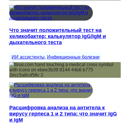
Что значит положительный тест на
хеликобактер: калькулятор IgG/IgM и
дыхательного теста
ИИ ассистенты
, 
Инфекционные болезни
Расшифровка анализа на антитела к
вирусу герпеса 1 и 2 типа: что значит IgG
и IgM