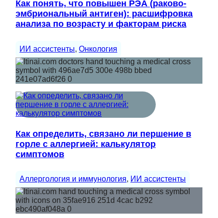
Как понять, что повышен РЭА (раково-
эмбриональный антиген): расшифровка
анализа по возрасту и факторам риска
ИИ ассистенты
, 
Онкология
Как определить, связано ли першение в
горле с аллергией: калькулятор
симптомов
Аллергология и иммунология
, 
ИИ ассистенты