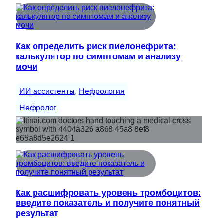
Как определить риск пиелонефрита:
калькулятор по симптомам и анализу
мочи
ИИ ассистенты
, 
Нефрология
Нефролог
Как расшифровать уровень тромбоцитов:
введите показатель и получите понятный
результат