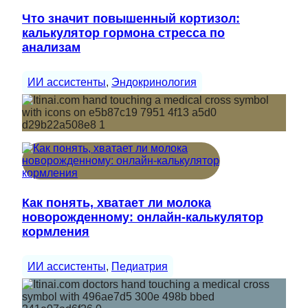
Что значит повышенный кортизол:
калькулятор гормона стресса по
анализам
ИИ ассистенты
, 
Эндокринология
Как понять, хватает ли молока
новорожденному: онлайн-калькулятор
кормления
ИИ ассистенты
, 
Педиатрия