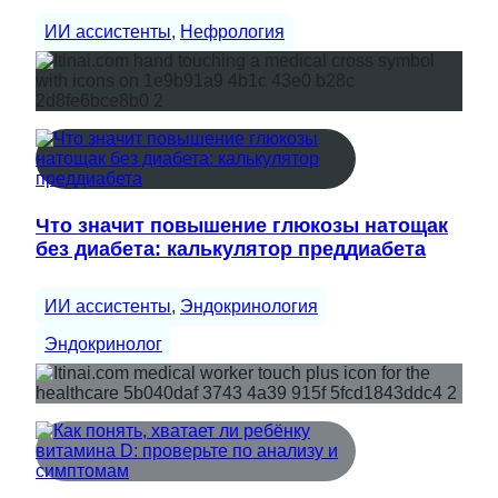
ИИ ассистенты
, 
Нефрология
Что значит повышение глюкозы натощак
без диабета: калькулятор преддиабета
ИИ ассистенты
, 
Эндокринология
Эндокринолог