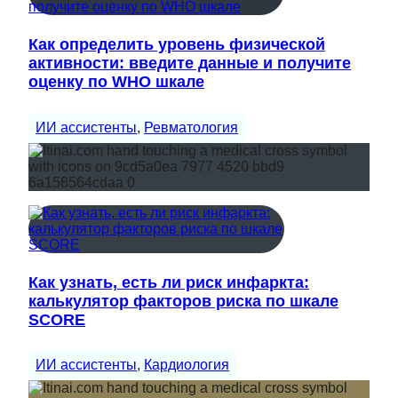
Как определить уровень физической
активности: введите данные и получите
оценку по WHO шкале
ИИ ассистенты
, 
Ревматология
Как узнать, есть ли риск инфаркта:
калькулятор факторов риска по шкале
SCORE
ИИ ассистенты
, 
Кардиология