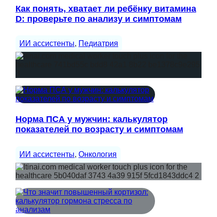
Как понять, хватает ли ребёнку витамина
D: проверьте по анализу и симптомам
ИИ ассистенты
, 
Педиатрия
Норма ПСА у мужчин: калькулятор
показателей по возрасту и симптомам
ИИ ассистенты
, 
Онкология