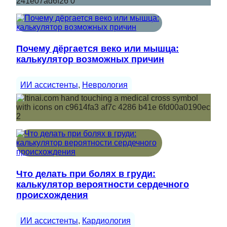
Почему дёргается веко или мышца:
калькулятор возможных причин
ИИ ассистенты
, 
Неврология
Что делать при болях в груди:
калькулятор вероятности сердечного
происхождения
ИИ ассистенты
, 
Кардиология