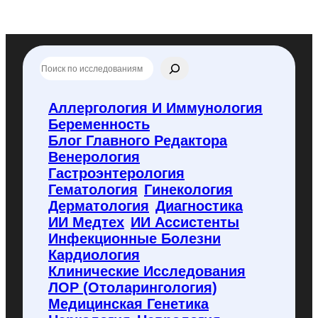
П
о
и
с
Аллергология И Иммунология
к
Беременность
п
о
Блог Главного Редактора
f
Венерология
l
Гастроэнтерология
y
Гематология
Гинекология
c
o
Дерматология
Диагностика
d
ИИ Медтех
ИИ Ассистенты
e
Инфекционные Болезни
.
Кардиология
r
u
Клинические Исследования
ЛОР (отоларингология)
Медицинская Генетика