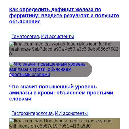
Как определить дефицит железа по
ферритину: введите результат и получите
объяснение
Гематология
, 
ИИ ассистенты
Что значит повышенный уровень
амилазы в крови: объясняем простыми
словами
Гастроэнтерология
, 
ИИ ассистенты