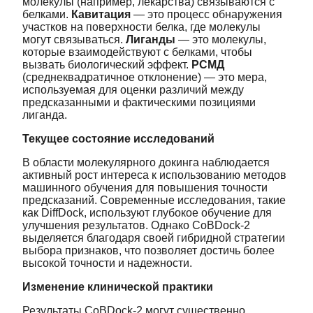
молекулы (например, лекарства) связываются с
белками.
Кавитация
— это процесс обнаружения
участков на поверхности белка, где молекулы
могут связываться.
Лиганды
— это молекулы,
которые взаимодействуют с белками, чтобы
вызвать биологический эффект.
РСМД
(среднеквадратичное отклонение) — это мера,
используемая для оценки различий между
предсказанными и фактическими позициями
лиганда.
Текущее состояние исследований
В области молекулярного докинга наблюдается
активный рост интереса к использованию методов
машинного обучения для повышения точности
предсказаний. Современные исследования, такие
как DiffDock, используют глубокое обучение для
улучшения результатов. Однако CoBDock-2
выделяется благодаря своей гибридной стратегии
выбора признаков, что позволяет достичь более
высокой точности и надежности.
Изменение клинической практики
Результаты CoBDock-2 могут существенно