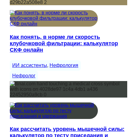
Как понять, в норме ли скорость
клубочковой фильтрации: калькулятор
СКФ онлайн
ИИ ассистенты
, 
Нефрология
Нефролог
Как рассчитать уровень мышечной силы:
калькулятор по тесту приседания и