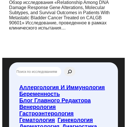
Обзор исследования «Relationship Among DNA
Damage Response Gene Alterations, Molecular
Subtypes, and Survival Outcomes in Patients With
Metastatic Bladder Cancer Treated on CALGB
90601» Исследование, проведенное в рамках
клинического испытания…
П
о
и
с
Аллергология И Иммунология
к
Беременность
п
о
Блог Главного Редактора
f
Венерология
l
Гастроэнтерология
y
Гематология
Гинекология
c
o
Дерматология
Диагностика