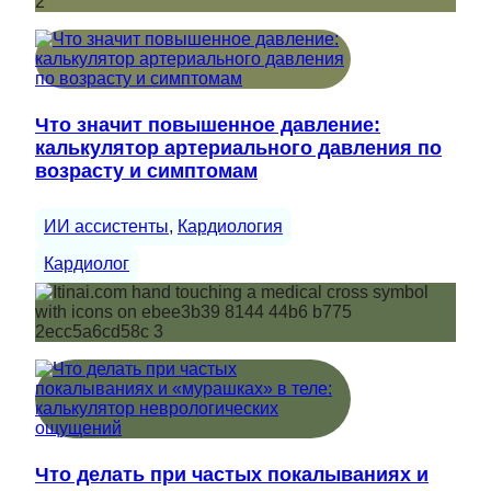
Что значит повышенное давление:
калькулятор артериального давления по
возрасту и симптомам
ИИ ассистенты
, 
Кардиология
Кардиолог
Что делать при частых покалываниях и