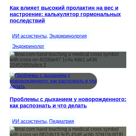
Как влияет высокий пролактин на вес и
настроение: калькулятор гормональных
последствий
ИИ ассистенты
, 
Эндокринология
Эндокринолог
Проблемы с дыханием у новорожденного:
как распознать и что делать
ИИ ассистенты
, 
Педиатрия