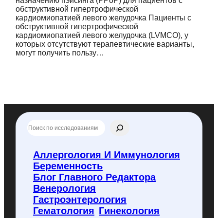
назначению пэйсинга (PPoP) для пациентов с
обструктивной гипертрофической
кардиомиопатией левого желудочка Пациенты с
обструктивной гипертрофической
кардиомиопатией левого желудочка (LVMCO), у
которых отсутствуют терапевтические варианты,
могут получить пользу…
П
о
и
с
Аллергология И Иммунология
к
Беременность
п
о
Блог Главного Редактора
f
Венерология
l
Гастроэнтерология
y
Гематология
Гинекология
c