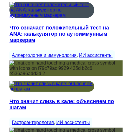
Что означает положительный тест на
ANA: калькулятор по аутоиммунным
маркерам
Аллергология и иммунология
, 
ИИ ассистенты
Что значит слизь в кале: объясняем по
шагам
Гастроэнтерология
, 
ИИ ассистенты