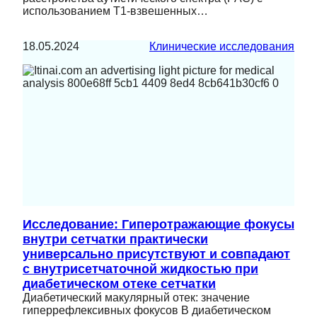
использованием Т1-взвешенных…
18.05.2024
Клинические исследования
Исследование: Гиперотражающие фокусы
внутри сетчатки практически
универсально присутствуют и совпадают
с внутрисетчаточной жидкостью при
диабетическом отеке сетчатки
Диабетический макулярный отек: значение
гиперрефлексивных фокусов В диабетическом