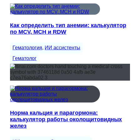
Как определить тип анемии: калькулятор
по MCV, MCH и RDW
Гематология
, 
ИИ ассистенты
Гематолог
Норма кальция и парагормона:
калькулятор работы околощитовидных
желез