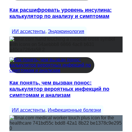
Как расшифровать уровень инсулина:
калькулятор по анализу и симптомам
ИИ ассистенты
, 
Эндокринология
Как понять, чем вызван понос:
калькулятор вероятных инфекций по
симптомам и анализам
ИИ ассистенты
, 
Инфекционные болезни