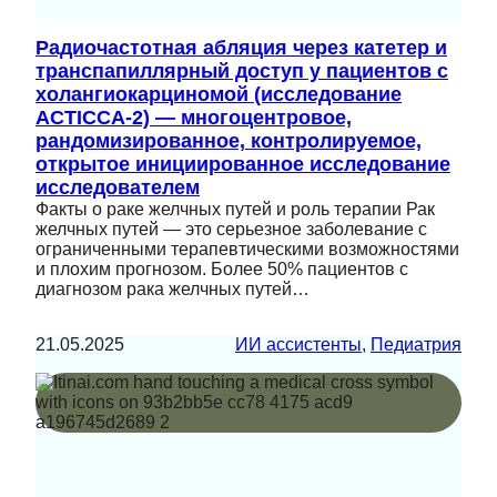
Радиочастотная абляция через катетер и
транспапиллярный доступ у пациентов с
холангиокарциномой (исследование
ACTICCA-2) — многоцентровое,
рандомизированное, контролируемое,
открытое инициированное исследование
исследователем
Факты о раке желчных путей и роль терапии Рак
желчных путей — это серьезное заболевание с
ограниченными терапевтическими возможностями
и плохим прогнозом. Более 50% пациентов с
диагнозом рака желчных путей…
21.05.2025
ИИ ассистенты
, 
Педиатрия