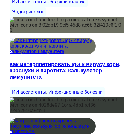
ИИ ассистенты
, 
Эндокринология
Эндокринолог
Как интерпретировать IgG к вирусу кори,
краснухи и паротита: калькулятор
иммунитета
ИИ ассистенты
, 
Инфекционные болезни