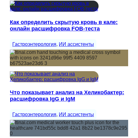
Как определить скрытую кровь в кале:
онлайн расшифровка FOB-теста
Гастроэнтерология
, 
ИИ ассистенты
Что показывает анализ на Хеликобактер:
расшифровка IgG и IgM
Гастроэнтерология
, 
ИИ ассистенты