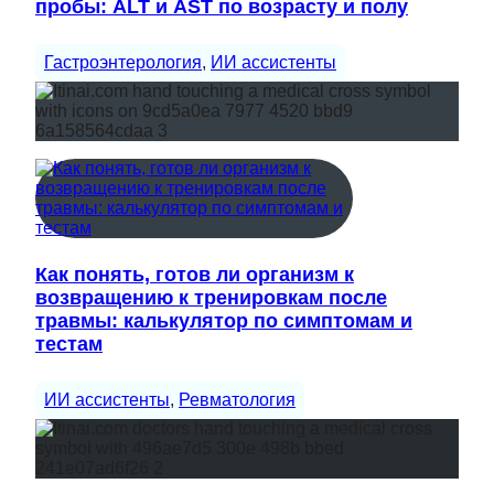
пробы: ALT и AST по возрасту и полу
Гастроэнтерология
, 
ИИ ассистенты
Как понять, готов ли организм к
возвращению к тренировкам после
травмы: калькулятор по симптомам и
тестам
ИИ ассистенты
, 
Ревматология