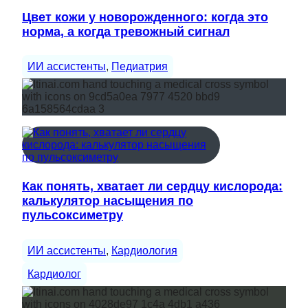
Цвет кожи у новорожденного: когда это
норма, а когда тревожный сигнал
ИИ ассистенты
, 
Педиатрия
Как понять, хватает ли сердцу кислорода:
калькулятор насыщения по
пульсоксиметру
ИИ ассистенты
, 
Кардиология
Кардиолог