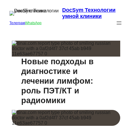
DocSym Технологии
умной клиники
Телеграм
WhatsApp
Новые подходы в
диагностике и
лечении лимфом:
роль ПЭТ/КТ и
радиомики