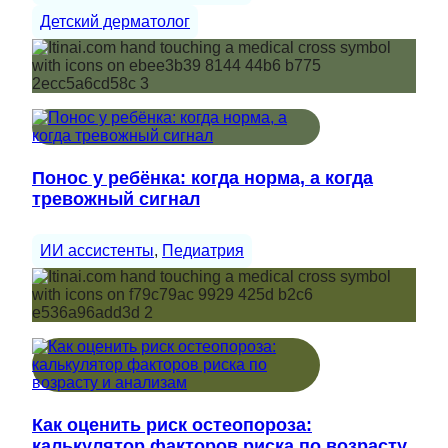
Детский дерматолог
Понос у ребёнка: когда норма, а когда
тревожный сигнал
ИИ ассистенты
, 
Педиатрия
Как оценить риск остеопороза:
калькулятор факторов риска по возрасту