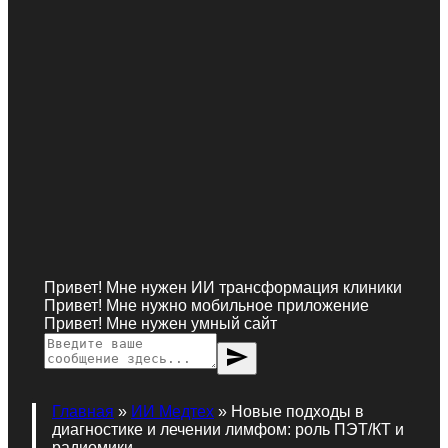
Привет! Мне нужен ИИ трансформация клиники
Привет! Мне нужно мобильное приложение
Привет! Мне нужен умный сайт
send
Главная
»
ИИ Медтех
»
Новые подходы в
диагностике и лечении лимфом: роль ПЭТ/КТ и
радиомики