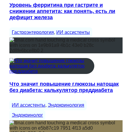
Уровень ферритина при гастрите и
снижении аппетита: как понять, есть ли
дефицит железа
Гастроэнтерология
, 
ИИ ассистенты
Что значит повышение глюкозы натощак
без диабета: калькулятор преддиабета
ИИ ассистенты
, 
Эндокринология
Эндокринолог