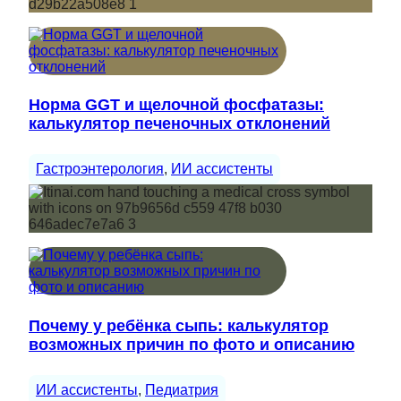
Норма GGT и щелочной фосфатазы:
калькулятор печеночных отклонений
Гастроэнтерология
, 
ИИ ассистенты
Почему у ребёнка сыпь: калькулятор
возможных причин по фото и описанию
ИИ ассистенты
, 
Педиатрия