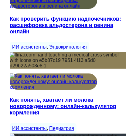
Как проверить функцию надпочечников:
расшифровка альдостерона и ренина
онлайн
ИИ ассистенты
, 
Эндокринология
Как понять, хватает ли молока
новорожденному: онлайн-калькулятор
кормления
ИИ ассистенты
, 
Педиатрия