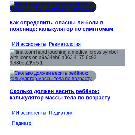
Как определить, опасны ли боли в
пояснице: калькулятор по симптомам
ИИ ассистенты
, 
Ревматология
Сколько должен весить ребёнок:
калькулятор массы тела по возрасту
ИИ ассистенты
, 
Педиатрия
Педиатр