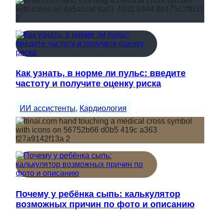
Как узнать, в норме ли пульс: введите
частоту и получите оценку риска
ИИ ассистенты
, 
Кардиология
Почему у ребёнка сыпь: калькулятор
возможных причин по фото и описанию