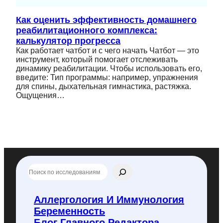
Как оценить эффективность домашнего
реабилитационного комплекса:
калькулятор прогресса
Как работает чатбот и с чего начать Чатбот — это
инструмент, который помогает отслеживать
динамику реабилитации. Чтобы использовать его,
введите: Тип программы: например, упражнения
для спины, дыхательная гимнастика, растяжка.
Ощущения…
П
о
и
с
Аллергология И Иммунология
к
Беременность
п
о
Блог Главного Редактора