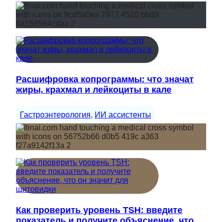
Расшифровка копрограммы: что значат
жиры, крахмал и лейкоциты в кале
Гастроэнтерология
, 
ИИ ассистенты
Как проверить уровень TSH: введите
показатель и получите объяснение, что