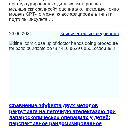
неструктурированных данных электронных
медицинских записей» оценивало, насколько точно
модель GPT-4o может классифицировать типы и
подтипы инсульта,…
23.06.2024
Клинические исследования
Сравнение эффекта двух методов
рекрутинга на легочную ателектазию при
лапароскопических операциях у детей:
перспективное рандомизированное