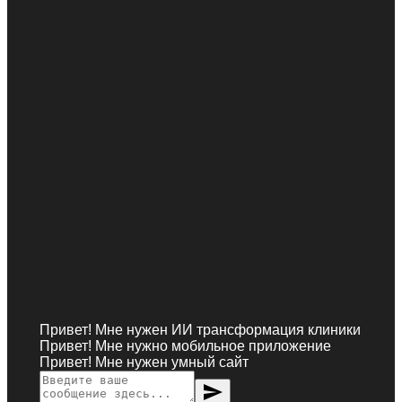
Привет! Мне нужен ИИ трансформация клиники
Привет! Мне нужно мобильное приложение
Привет! Мне нужен умный сайт
send