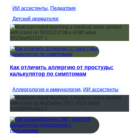
ИИ ассистенты
, 
Педиатрия
Детский дерматолог
Как отличить аллергию от простуды:
калькулятор по симптомам
Аллергология и иммунология
, 
ИИ ассистенты