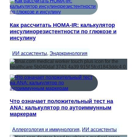
Как рассчитать HOMA-IR: калькулятор
инсулинорезистентности по глюкозе и
инсулину
ИИ ассистенты
, 
Эндокринология
Что означает положительный тест на
ANA: калькулятор по аутоиммунным
маркерам
Аллергология и иммунология
, 
ИИ ассистенты