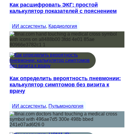
Как расшифровать ЭКГ: простой
калькулятор показателей с пояснением
ИИ ассистенты
, 
Кардиология
Как определить вероятность пневмонии:
калькулятор симптомов без визита к
врачу
ИИ ассистенты
, 
Пульмонология