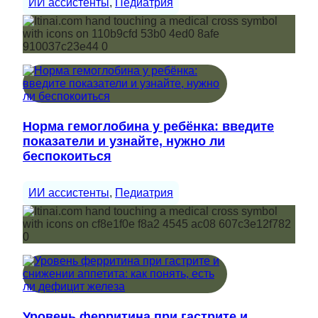
ИИ ассистенты
, 
Педиатрия
Норма гемоглобина у ребёнка: введите
показатели и узнайте, нужно ли
беспокоиться
ИИ ассистенты
, 
Педиатрия
Уровень ферритина при гастрите и