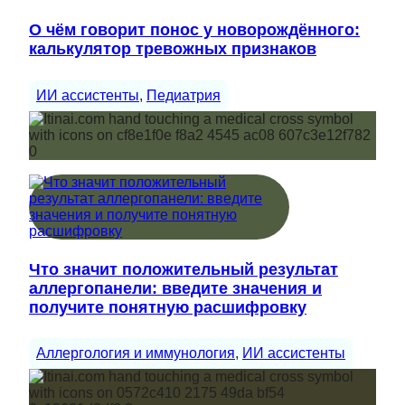
О чём говорит понос у новорождённого:
калькулятор тревожных признаков
ИИ ассистенты
, 
Педиатрия
Что значит положительный результат
аллергопанели: введите значения и
получите понятную расшифровку
Аллергология и иммунология
, 
ИИ ассистенты