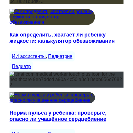
Как определить, хватает ли ребёнку
жидкости: калькулятор обезвоживания
ИИ ассистенты
, 
Педиатрия
Педиатр
Норма пульса у ребёнка: проверьте,
опасно ли учащённое сердцебиение