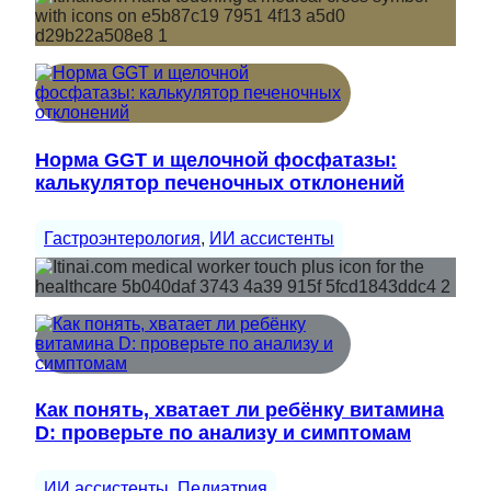
Норма GGT и щелочной фосфатазы:
калькулятор печеночных отклонений
Гастроэнтерология
, 
ИИ ассистенты
Как понять, хватает ли ребёнку витамина
D: проверьте по анализу и симптомам
ИИ ассистенты
, 
Педиатрия