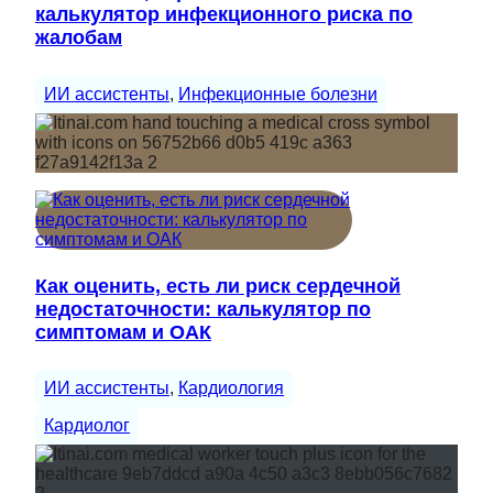
калькулятор инфекционного риска по
жалобам
ИИ ассистенты
, 
Инфекционные болезни
Как оценить, есть ли риск сердечной
недостаточности: калькулятор по
симптомам и ОАК
ИИ ассистенты
, 
Кардиология
Кардиолог