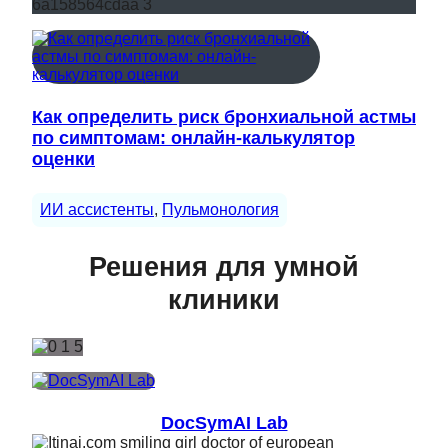
Как определить риск бронхиальной астмы
по симптомам: онлайн-калькулятор
оценки
ИИ ассистенты
, 
Пульмонология
Решения для умной
клиники
DocSymAI Lab