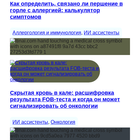
Как определить, связано ли першение в
горле с аллергией: калькулятор
симптомов
Аллергология и иммунология
, 
ИИ ассистенты
Скрытая кровь в кале: расшифровка
результата FOB-теста и когда он может
сигнализировать об онкологии
ИИ ассистенты
, 
Онкология