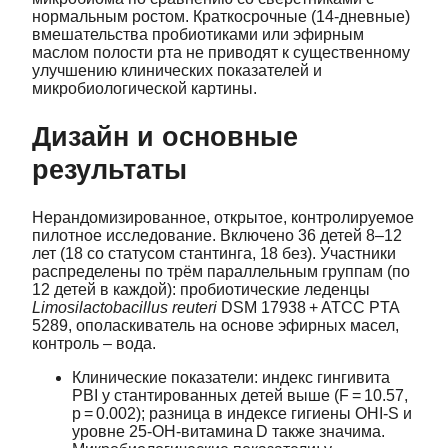
нормальным ростом. Краткосрочные (14‑дневные)
вмешательства пробиотиками или эфирным
маслом полости рта не приводят к существенному
улучшению клинических показателей и
микробиологической картины.
Дизайн и основные
результаты
Нерандомизированное, открытое, контролируемое
пилотное исследование. Включено 36 детей 8–12
лет (18 со статусом стантинга, 18 без). Участники
распределены по трём параллельным группам (по
12 детей в каждой): пробиотические леденцы
Limosilactobacillus reuteri
DSM 17938 + ATCC PTA
5289, ополаскиватель на основе эфирных масел,
контроль – вода.
Клинические показатели: индекс гингивита
PBI у стантированных детей выше (F = 10.57,
p = 0.002); разница в индексе гигиены OHI‑S и
уровне 25‑OH‑витамина D также значима.