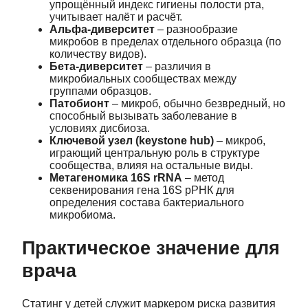
упрощённый индекс гигиены полости рта,
учитывает налёт и расчёт.
Альфа‑диверситет
– разнообразие
микробов в пределах отдельного образца (по
количеству видов).
Бета‑диверситет
– различия в
микробиальных сообществах между
группами образцов.
Патобионт
– микроб, обычно безвредный, но
способный вызывать заболевание в
условиях дисбиоза.
Ключевой узел (keystone hub)
– микроб,
играющий центральную роль в структуре
сообщества, влияя на остальные виды.
Метагеномика 16S rRNA
– метод
секвенирования гена 16S рРНК для
определения состава бактериального
микробиома.
Практическое значение для
врача
Статинг у детей служит маркером риска развития