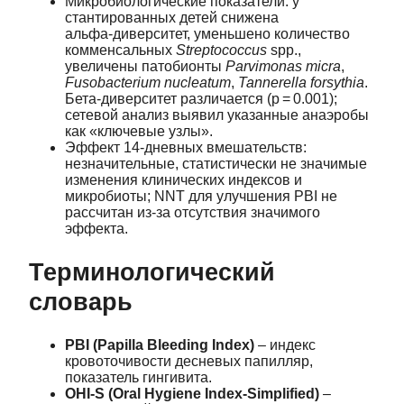
Микробиологические показатели: у
стантированных детей снижена
альфа‑диверситет, уменьшено количество
комменсальных
Streptococcus
spp.,
увеличены патобионты
Parvimonas micra
,
Fusobacterium nucleatum
,
Tannerella forsythia
.
Бета‑диверситет различается (p = 0.001);
сетевой анализ выявил указанные анаэробы
как «ключевые узлы».
Эффект 14‑дневных вмешательств:
незначительные, статистически не значимые
изменения клинических индексов и
микробиоты; NNT для улучшения PBI не
рассчитан из‑за отсутствия значимого
эффекта.
Терминологический
словарь
PBI (Papilla Bleeding Index)
– индекс
кровоточивости десневых папилляр,
показатель гингивита.
OHI‑S (Oral Hygiene Index‑Simplified)
–