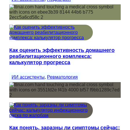
Как оценить эффективность домашнего
реабилитационного комплекса:
калькулятор прогресса
ИИ ассистенты
, 
Ревматология
Как понять, заразны ли симптомы сейчас: