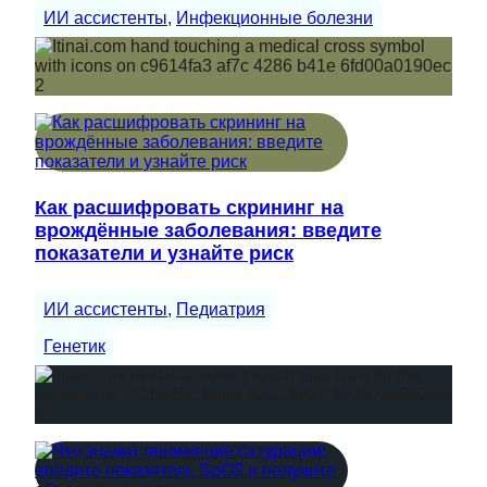
ИИ ассистенты
, 
Инфекционные болезни
Как расшифровать скрининг на
врождённые заболевания: введите
показатели и узнайте риск
ИИ ассистенты
, 
Педиатрия
Генетик