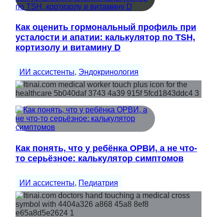
Как оценить гормональный профиль при
усталости и апатии: калькулятор по TSH,
кортизолу и витамину D
ИИ ассистенты
, 
Эндокринология
Как понять, что у ребёнка ОРВИ, а не что-
то серьёзное: калькулятор симптомов
ИИ ассистенты
, 
Педиатрия