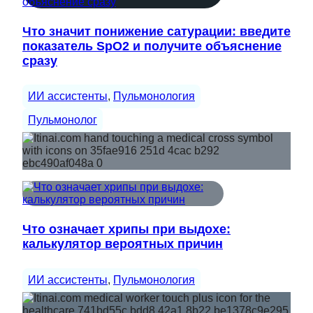
Что значит понижение сатурации: введите
показатель SpO2 и получите объяснение
сразу
ИИ ассистенты
, 
Пульмонология
Пульмонолог
Что означает хрипы при выдохе:
калькулятор вероятных причин
ИИ ассистенты
, 
Пульмонология