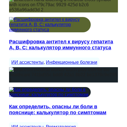
Расшифровка антител к вирусу гепатита
A, B, C: калькулятор иммунного статуса
ИИ ассистенты
, 
Инфекционные болезни
Как определить, опасны ли боли в
пояснице: калькулятор по симптомам
ИИ ассистенты
, 
Ревматология