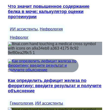
Что значит повышенное содержание
белка в моче: калькулятор оценки
протеинурии
ИИ ассистенты
, 
Нефрология
Нефролог
Как определить дефицит железа по
ферритину: введите результат и получите
объяснение
Гематология
, 
ИИ ассистенты