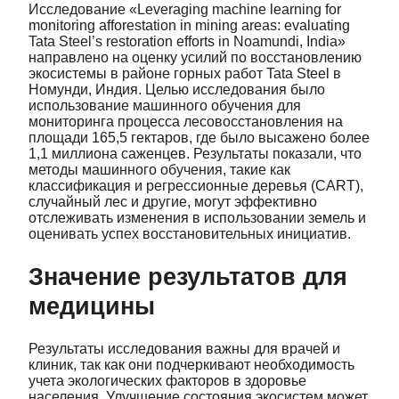
Исследование «Leveraging machine learning for
monitoring afforestation in mining areas: evaluating
Tata Steel’s restoration efforts in Noamundi, India»
направлено на оценку усилий по восстановлению
экосистемы в районе горных работ Tata Steel в
Номунди, Индия. Целью исследования было
использование машинного обучения для
мониторинга процесса лесовосстановления на
площади 165,5 гектаров, где было высажено более
1,1 миллиона саженцев. Результаты показали, что
методы машинного обучения, такие как
классификация и регрессионные деревья (CART),
случайный лес и другие, могут эффективно
отслеживать изменения в использовании земель и
оценивать успех восстановительных инициатив.
Значение результатов для
медицины
Результаты исследования важны для врачей и
клиник, так как они подчеркивают необходимость
учета экологических факторов в здоровье
населения. Улучшение состояния экосистем может