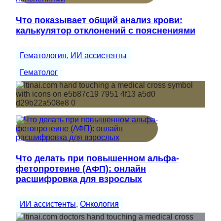
Что показывает общий анализ крови:
калькулятор отклонений с пояснениями
Гематология
, 
ИИ ассистенты
Гематолог
Что делать при повышенном альфа-
фетопротеине (АФП): онлайн
расшифровка для взрослых
ИИ ассистенты
, 
Онкология