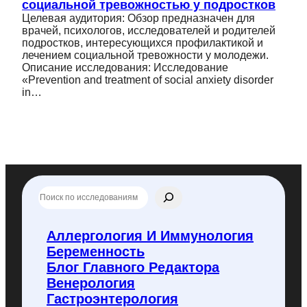
социальной тревожностью у подростков
Целевая аудитория: Обзор предназначен для
врачей, психологов, исследователей и родителей
подростков, интересующихся профилактикой и
лечением социальной тревожности у молодежи.
Описание исследования: Исследование
«Prevention and treatment of social anxiety disorder
in…
П
о
и
с
Аллергология И Иммунология
к
Беременность
п
о
Блог Главного Редактора
f
Венерология
l
Гастроэнтерология
y