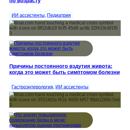
по возрасту
ИИ ассистенты
, 
Педиатрия
Причины постоянного вздутия живота:
когда это может быть симптомом болезни
Гастроэнтерология
, 
ИИ ассистенты