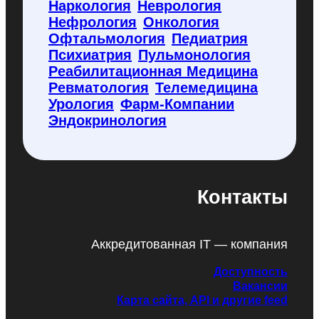
Наркология
Неврология
Нефрология
Онкология
Офтальмология
Педиатрия
Психиатрия
Пульмонология
Реабилитационная Медицина
Ревматология
Телемедицина
Урология
Фарм-Компании
Эндокринология
Контакты
Аккредитованная IT — компания
Доступность
Вакансии
Карта сайта, API и другие feed