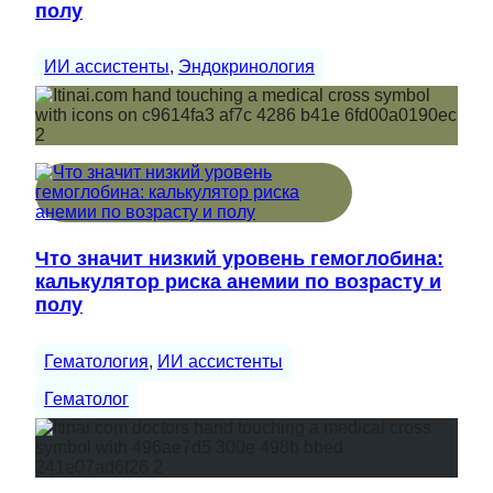
полу
ИИ ассистенты
, 
Эндокринология
Что значит низкий уровень гемоглобина:
калькулятор риска анемии по возрасту и
полу
Гематология
, 
ИИ ассистенты
Гематолог