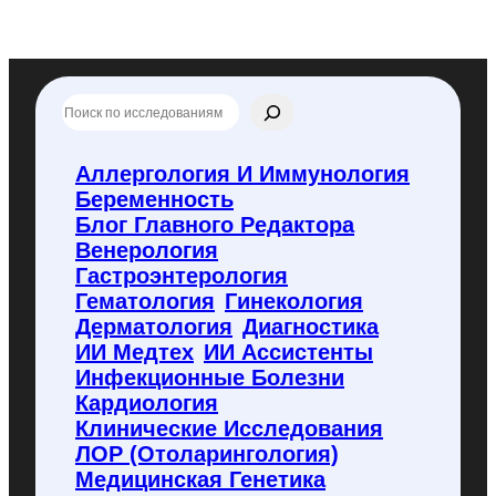
П
о
и
с
Аллергология И Иммунология
к
Беременность
п
о
Блог Главного Редактора
f
Венерология
l
Гастроэнтерология
y
Гематология
Гинекология
c
o
Дерматология
Диагностика
d
ИИ Медтех
ИИ Ассистенты
e
Инфекционные Болезни
.
Кардиология
r
u
Клинические Исследования
ЛОР (отоларингология)
Медицинская Генетика