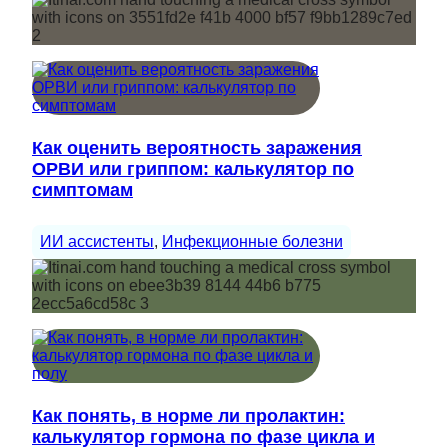
Как оценить вероятность заражения
ОРВИ или гриппом: калькулятор по
симптомам
ИИ ассистенты
, 
Инфекционные болезни
Как понять, в норме ли пролактин:
калькулятор гормона по фазе цикла и