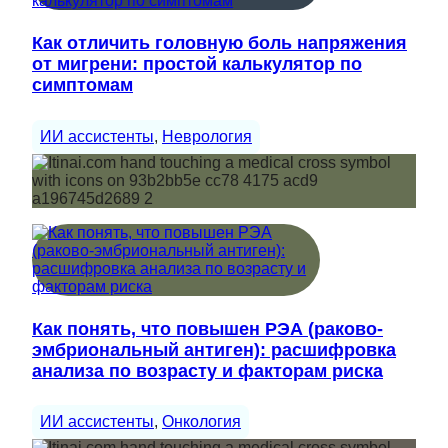
Как отличить головную боль напряжения
от мигрени: простой калькулятор по
симптомам
ИИ ассистенты
, 
Неврология
Как понять, что повышен РЭА (раково-
эмбриональный антиген): расшифровка
анализа по возрасту и факторам риска
ИИ ассистенты
, 
Онкология