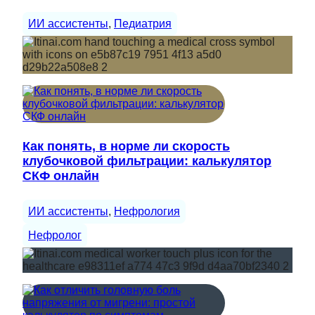
ИИ ассистенты
, 
Педиатрия
Как понять, в норме ли скорость
клубочковой фильтрации: калькулятор
СКФ онлайн
ИИ ассистенты
, 
Нефрология
Нефролог