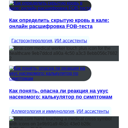
Как определить скрытую кровь в кале:
онлайн расшифровка FOB-теста
Гастроэнтерология
, 
ИИ ассистенты
Как понять, опасна ли реакция на укус
насекомого: калькулятор по симптомам
Аллергология и иммунология
, 
ИИ ассистенты