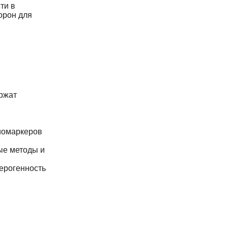
ти в
орон для
ржат
иомаркеров
ые методы и
ерогенность