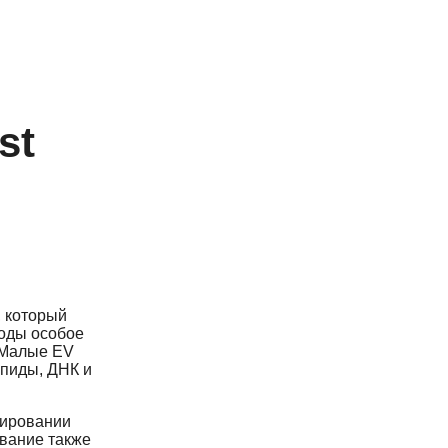
st
, который
годы особое
 Малые EV
ипиды, ДНК и
мировании
ование также