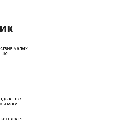
ик
йствия малых
учше
выделяются
и и могут
рая влияет