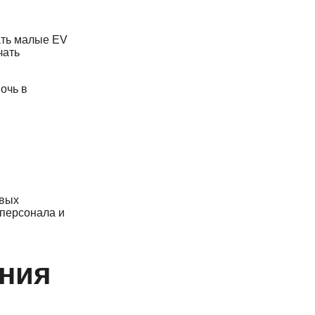
ать малые EV
чать
.
очь в
овых
 персонала и
ения