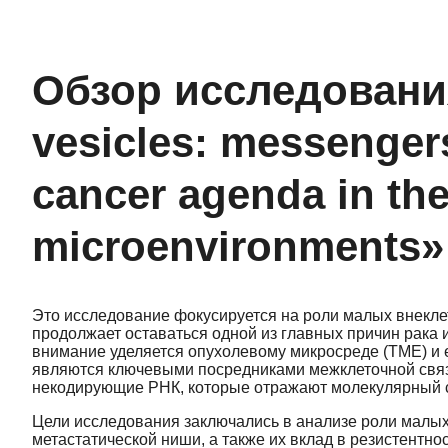
Обзор исследования:
vesicles: messengers
cancer agenda in the
microenvironments»
Это исследование фокусируется на роли малых внекле
продолжает оставаться одной из главных причин рака 
внимание уделяется опухолевому микросреде (TME) и 
являются ключевыми посредниками межклеточной связи
некодирующие РНК, которые отражают молекулярный с
Цели исследования заключались в анализе роли мал
метастатической ниши, а также их вклад в резистентно