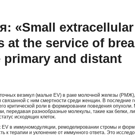
 «Small extracellular
 at the service of brea
 primary and distant
точных везикул (малые EV) в раке молочной железы (РМЖ)
и связанной с ним смертности среди женщин. В последние 
его критической роли в формировании поведения опухоли.
, передавая разнообразные молекулы, такие как белки, л
татус исходящих клеток.
ых EV в иммуномодуляции, ремоделировании стромы и фор
сть к терапии и уклонение от иммунного ответа. Это исслед