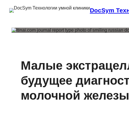
DocSym Техн
Малые экстрацел
будущее диагност
молочной желез