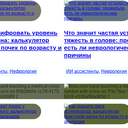
шифровать уровень
Что значит частая ус
на: калькулятор
тяжесть в голове: пр
почек по возрасту и
есть ли неврологиче
причины
нты
, 
Нефрология
ИИ ассистенты
, 
Неврология