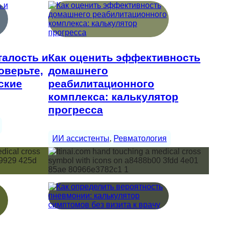
талость и
Как оценить эффективность
оверьте,
домашнего
ские
реабилитационного
комплекса: калькулятор
прогресса
ИИ ассистенты
, 
Ревматология