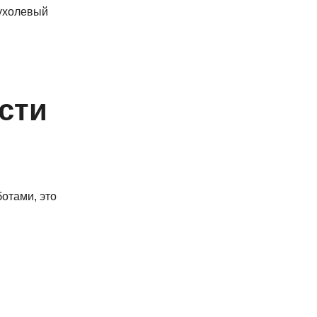
пухолевый
сти
отами, это