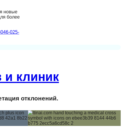
ая новые
для более
3046-025-
 и клиник
етация отклонений.