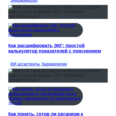
Эндокринолог
Как расшифровать ЭКГ: простой
калькулятор показателей с пояснением
ИИ ассистенты
, 
Кардиология
Как понять, готов ли организм к