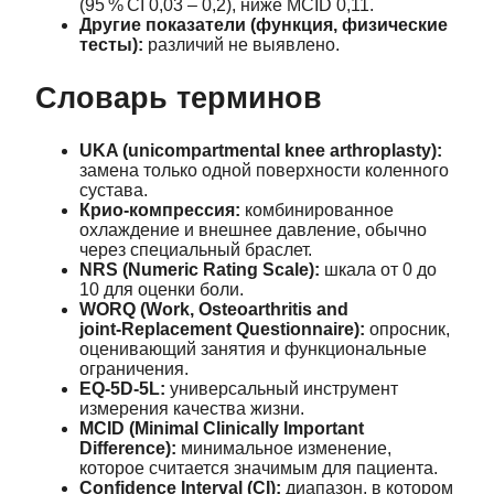
(95 % CI 0,03 – 0,2), ниже MCID 0,11.
Другие показатели (функция, физические
тесты):
различий не выявлено.
Словарь терминов
UKA (unicompartmental knee arthroplasty):
замена только одной поверхности коленного
сустава.
Крио‑компрессия:
комбинированное
охлаждение и внешнее давление, обычно
через специальный браслет.
NRS (Numeric Rating Scale):
шкала от 0 до
10 для оценки боли.
WORQ (Work, Osteoarthritis and
joint‑Replacement Questionnaire):
опросник,
оценивающий занятия и функциональные
ограничения.
EQ‑5D‑5L:
универсальный инструмент
измерения качества жизни.
MCID (Minimal Clinically Important
Difference):
минимальное изменение,
которое считается значимым для пациента.
Confidence Interval (CI):
диапазон, в котором