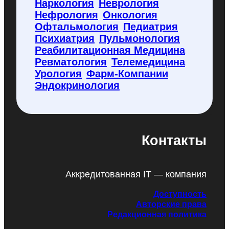
Наркология
Неврология
Нефрология
Онкология
Офтальмология
Педиатрия
Психиатрия
Пульмонология
Реабилитационная Медицина
Ревматология
Телемедицина
Урология
Фарм-Компании
Эндокринология
Контакты
Аккредитованная IT — компания
Доступность
Авторские права
Редакционная политика