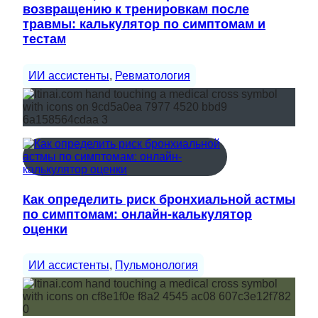
возвращению к тренировкам после
травмы: калькулятор по симптомам и
тестам
ИИ ассистенты
, 
Ревматология
Как определить риск бронхиальной астмы
по симптомам: онлайн-калькулятор
оценки
ИИ ассистенты
, 
Пульмонология