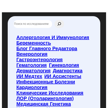
П
о
и
с
Аллергология И Иммунология
к
Беременность
п
о
Блог Главного Редактора
f
Венерология
l
Гастроэнтерология
y
Гематология
Гинекология
c
o
Дерматология
Диагностика
d
ИИ Медтех
ИИ Ассистенты
e
Инфекционные Болезни
.
Кардиология
r
u
Клинические Исследования
ЛОР (отоларингология)
Медицинская Генетика