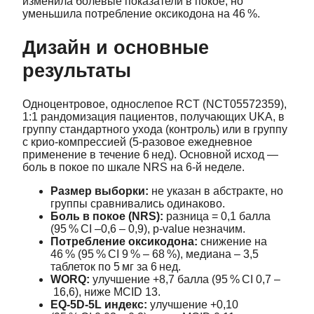
изменила болевые показатели в покое, но
уменьшила потребление оксикодона на 46 %.
Дизайн и основные
результаты
Одноцентровое, однослепое RCT (NCT05572359),
1:1 рандомизация пациентов, получающих UKA, в
группу стандартного ухода (контроль) или в группу
с крио‑компрессией (5‑разовое ежедневное
применение в течение 6 нед). Основной исход —
боль в покое по шкале NRS на 6‑й неделе.
Размер выборки:
не указан в абстракте, но
группы сравнивались одинаково.
Боль в покое (NRS):
разница = 0,1 балла
(95 % CI –0,6 – 0,9), p‑value незначим.
Потребление оксикодона:
снижение на
46 % (95 % CI 9 % – 68 %), медиана – 3,5
таблеток по 5 мг за 6 нед.
WORQ:
улучшение +8,7 балла (95 % CI 0,7 –
16,6), ниже MCID 13.
EQ‑5D‑5L индекс:
улучшение +0,10