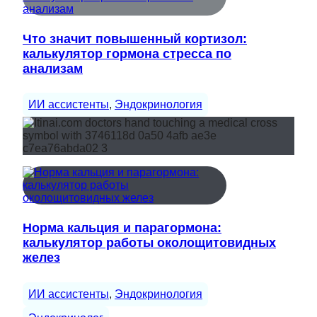
Что значит повышенный кортизол:
калькулятор гормона стресса по
анализам
ИИ ассистенты
, 
Эндокринология
Норма кальция и парагормона:
калькулятор работы околощитовидных
желез
ИИ ассистенты
, 
Эндокринология