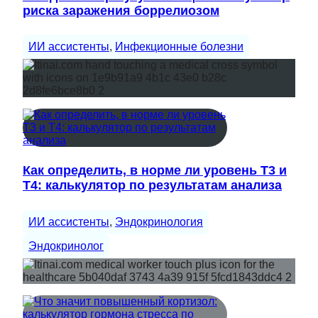
риска заражения боррелиозом
ИИ ассистенты
, 
Инфекционные болезни
Как определить, в норме ли уровень Т3 и
Т4: калькулятор по результатам анализа
ИИ ассистенты
, 
Эндокринология
Эндокринолог