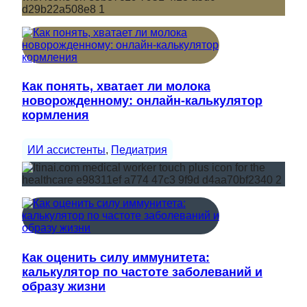
Как понять, хватает ли молока
новорожденному: онлайн-калькулятор
кормления
ИИ ассистенты
, 
Педиатрия
Как оценить силу иммунитета:
калькулятор по частоте заболеваний и
образу жизни