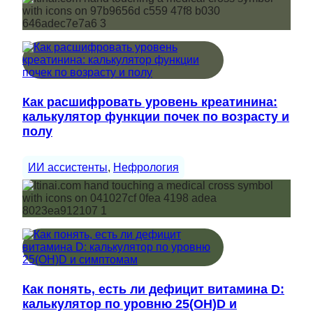
Как расшифровать уровень креатинина:
калькулятор функции почек по возрасту и
полу
ИИ ассистенты
, 
Нефрология
Как понять, есть ли дефицит витамина D:
калькулятор по уровню 25(OH)D и