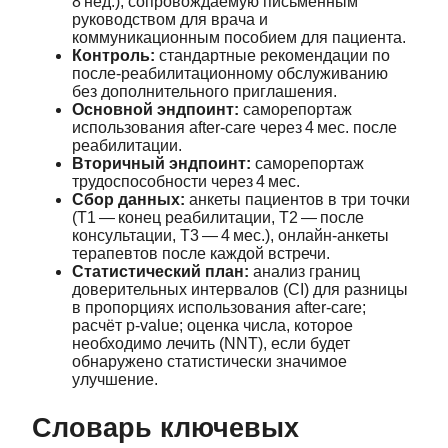
8 нед.), сопровождаемую письменным
руководством для врача и
коммуникационным пособием для пациента.
Контроль:
стандартные рекомендации по
после‑реабилитационному обслуживанию
без дополнительного приглашения.
Основной эндпоинт:
саморепортаж
использования after‑care через 4 мес. после
реабилитации.
Вторичный эндпоинт:
саморепортаж
трудоспособности через 4 мес.
Сбор данных:
анкеты пациентов в три точки
(T1 — конец реабилитации, T2 — после
консультации, T3 — 4 мес.), онлайн‑анкеты
терапевтов после каждой встречи.
Статистический план:
анализ границ
доверительных интервалов (CI) для разницы
в пропорциях использования after‑care;
расчёт p‑value; оценка числа, которое
необходимо лечить (NNT), если будет
обнаружено статистически значимое
улучшение.
Словарь ключевых