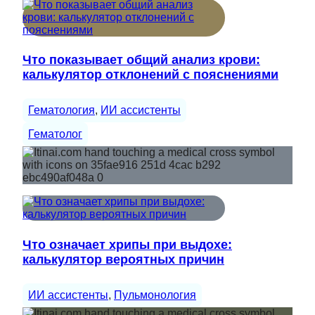
Что показывает общий анализ крови:
калькулятор отклонений с пояснениями
Гематология
, 
ИИ ассистенты
Гематолог
Что означает хрипы при выдохе:
калькулятор вероятных причин
ИИ ассистенты
, 
Пульмонология