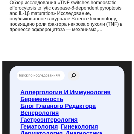
Обзор исследования «TNF switches homeostatic
efferocytosis to lytic caspase-8-dependent pyroptosis
and IL-1β maturation» Исследование,
опубликованное в журнале Science Immunology,
посвящено роли фактора некроза опухоли (TNF) в
процессе эффероцитоза — механизма,…
П
о
и
с
Аллергология И Иммунология
к
Беременность
п
о
Блог Главного Редактора
f
Венерология
l
Гастроэнтерология
y
Гематология
Гинекология
c
o
Дерматология
Диагностика