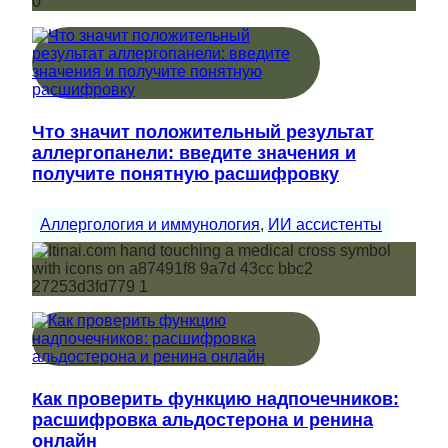
Что значит положительный результат
аллергопанели: введите значения и
получите понятную расшифровку
Аллергология и иммунология
, 
ИИ ассистенты
Как проверить функцию надпочечников:
расшифровка альдостерона и ренина
онлайн