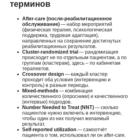
терминов
After‑care (после‑реабилитационное
обслуживание)
— набор мероприятий
(физическая терапия, психологическая
поддержка, трудовая адаптация),
направленных на сохранение достигнутых
реабилитационных результатов.
Cluster‑randomized trial
— рандомизация
происходит не по отдельным пациентам, а по
группам (кластерам), здесь – по кабинетам
терапевтов.
Crossover design
— каждый кластер
проходит оба условия (интервенцию и
контроль) в разные периоды.
Mixed‑methods
— комбинация
количественного (опросники) и качественного
(интервью) подходов.
Number Needed to Treat (NNT)
— сколько
пациентов нужно включить в интервенцию,
чтобы один из них получил желаемый
результат.
Self‑reported utilization
— самоотчёт
пациента о том, использовал ли он after‑care.