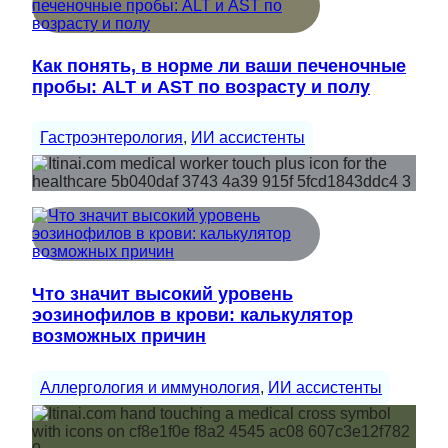
Как понять, в норме ли ваши печеночные
пробы: ALT и AST по возрасту и полу
Гастроэнтерология
, 
ИИ ассистенты
Что значит высокий уровень
эозинофилов в крови: калькулятор
возможных причин
Аллергология и иммунология
, 
ИИ ассистенты