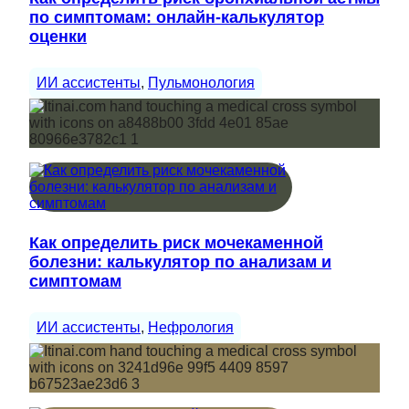
по симптомам: онлайн-калькулятор
оценки
ИИ ассистенты
, 
Пульмонология
Как определить риск мочекаменной
болезни: калькулятор по анализам и
симптомам
ИИ ассистенты
, 
Нефрология