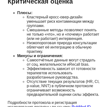
Критическая оценка
Плюсы:
Кластерный кросс‑овер‑дизайн
уменьшает риск контаминации между
группами.
Смешанные методы позволяют понять
не только «что», но и «почему» работает
(или не работает) интервенция.
Низкопороговая природа консультации
облегчает её интеграцию в обычную
практику.
Минусы и ограничения:
Самоотчётные данные могут страдать
от соц. желательности иRecall bias.
Эффективность зависит от готовности
терапевтов использовать
разработанные руководства.
Отсутствие текущих результатов (HR, CI,
p‑value, NNT) в публичном протоколе
ограничивает возможность
предварительной оценки силы эффекта.
Подробности протокола и регистрация
исследования доступны по ссылке:
PubMed ID