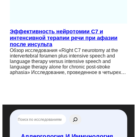
Эффективность нейротомии C7 и
интенсивной терапии речи при афазии
после инсульта
Обзор исследования «Right C7 neurotomy at the
intervertebral foramen plus intensive speech and
language therapy versus intensive speech and
language therapy alone for chronic post-stroke
aphasia» Исследование, проведенное в четырех…
П
о
и
с
Аллергология И Иммунология