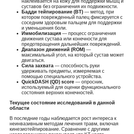
наклеивается на кожу для поддержки мышц и
суставов без ограничения их подвижности.
Бадди тейпирование (BT)
— метод, при
котором поврежденный палец фиксируется с
соседним здоровым пальцем для поддержки
и уменьшения боли.
Иммобилизация
— процесс ограничения
движения сустава или конечности для
предотвращения дальнейших повреждений.
Диапазон движений (ROM)
—
максимальный угол, на который сустав может
двигаться.
Сила захвата
— способность руки
удерживать предметы, измеряемая с
помощью специального устройства.
QuickDASH (QD) score
— опросник,
используемый для оценки функционального
состояния верхних конечностей.
Текущее состояние исследований в данной
области
В последние годы наблюдается рост интереса к
неинвазивным методам лечения травм, включая
кинезиотейпирование. Сравнение с другими