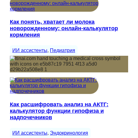
Как понять, хватает ли молока
новорожденному: онлайн-калькулятор
кормления
ИИ ассистенты
, 
Педиатрия
Как расшифровать анализ на АКТГ:
калькулятор функции гипофиза и
надпочечников
ИИ ассистенты
, 
Эндокринология