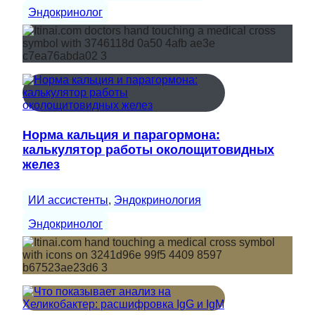
Эндокринолог
Норма кальция и парагормона:
калькулятор работы околощитовидных
желез
ИИ ассистенты
, 
Эндокринология
Эндокринолог