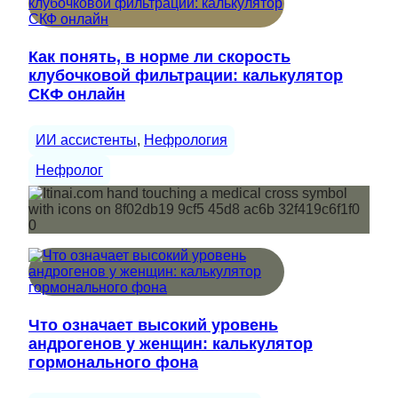
Как понять, в норме ли скорость
клубочковой фильтрации: калькулятор
СКФ онлайн
ИИ ассистенты
, 
Нефрология
Нефролог
Что означает высокий уровень
андрогенов у женщин: калькулятор
гормонального фона