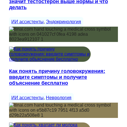
значит тестостерон выше нормы и что
делать
ИИ ассистенты
, 
Эндокринология
Как понять причину головокружения:
введите симптомы и получите
объяснение бесплатно
ИИ ассистенты
, 
Неврология