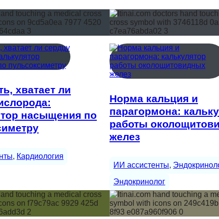
ть, хватает ли
Норма кальция и
ислорода:
парагормона: кальк
ятор насыщения по
работы околощитов
симетру
желез
нты
, 
Кардиология
ИИ ассистенты
, 
Эндокринол
Эндокринолог