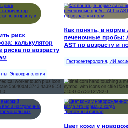
Как понять, в норме
ить риск
печеночные пробы: 
оза: калькулятор
AST по возрасту и п
 риска по возрасту
ам
Гастроэнтерология
, 
ИИ асси
нты
, 
Эндокринология
Цвет кожи у новорож