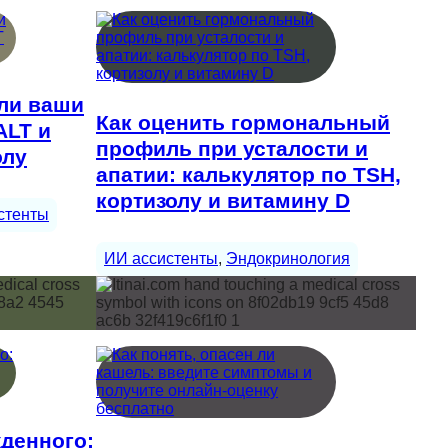
 ли ваши
Как оценить гормональный
ALT и
профиль при усталости и
олу
апатии: калькулятор по TSH,
кортизолу и витамину D
стенты
ИИ ассистенты
, 
Эндокринология
денного: