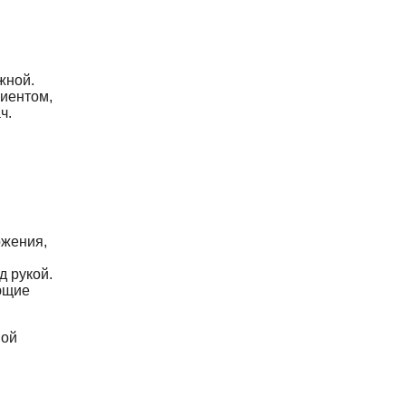
жной.
циентом,
ч.
ожения,
д рукой.
ющие
ной