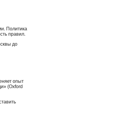
ми. Политика
ость правил.
осквы до
еняет опыт
и» (Oxford
ставить