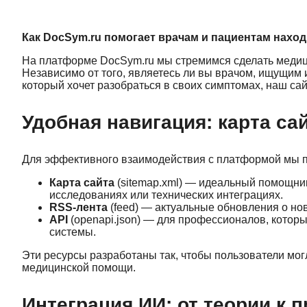
Как DocSym.ru помогает врачам и пациентам нах
На платформе DocSym.ru мы стремимся сделать медиц
Независимо от того, являетесь ли вы врачом, ищущим
который хочет разобраться в своих симптомах, наш са
Удобная навигация: карта сай
Для эффективного взаимодействия с платформой мы п
Карта сайта
(sitemap.xml) — идеальный помощник
исследованиях или технических интеграциях.
RSS-лента
(feed) — актуальные обновления о нов
API
(openapi.json) — для профессионалов, котор
системы.
Эти ресурсы разработаны так, чтобы пользователи мог
медицинской помощи.
Интеграция ИИ: от теории к п