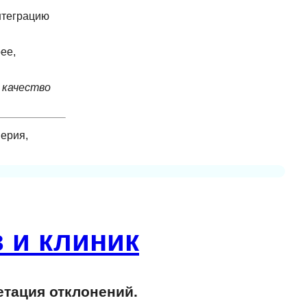
интеграцию
ее,
 качество
ерия,
 и клиник
етация отклонений.