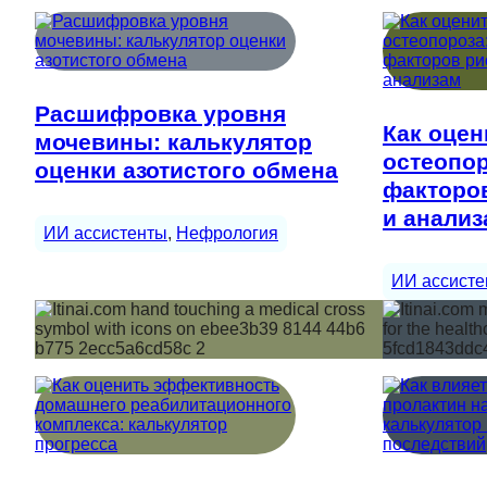
Расшифровка уровня
Как оцен
мочевины: калькулятор
остеопор
оценки азотистого обмена
факторов
и анализ
ИИ ассистенты
, 
Нефрология
ИИ ассисте