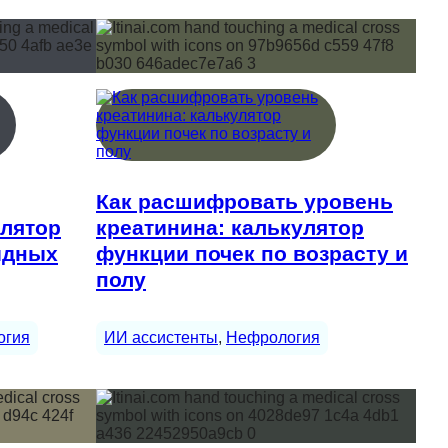
Как расшифровать уровень
улятор
креатинина: калькулятор
идных
функции почек по возрасту и
полу
огия
ИИ ассистенты
, 
Нефрология