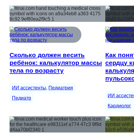
Сколько должен весить
Как поня
ребёнок: калькулятор массы
сердцу к
тела по возрасту
калькул
пульсок
ИИ ассистенты
, 
Педиатрия
ИИ ассисте
Педиатр
Кардиолог