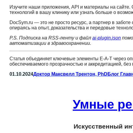
Изучите наши приложения, API и материалы на сайте. 
технологий в вашу клинику или узнать больше о возм
DocSym.ru — это не просто ресурс, а партнер в заботе
опираясь на опыт, доказательства и передовые техноло
P.S. Подписка на RSS-ленту и файл
ai-plugin.json
помо
автоматизации в здравоохранении.
Статья объединяет ключевые элементы E-A-T через оп
обеспечиваемого прозрачностью и аккредитацией, без
01.10.2024
Доктор Максвелл Трентон, PhD
Блог Глав
Умные ре
Искусственный инт