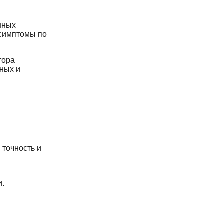
нных
 симптомы по
тора
ных и
 точность и
и.