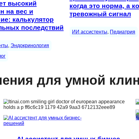
ет высокий
когда это норма, а к
н на вес и
тревожный сигнал
ие: калькулятор
льных последствий
ИИ ассистенты
, 
Педиатрия
нты
, 
Эндокринология
лог
ения для умной кли
AI ассистент для умных бизнес-