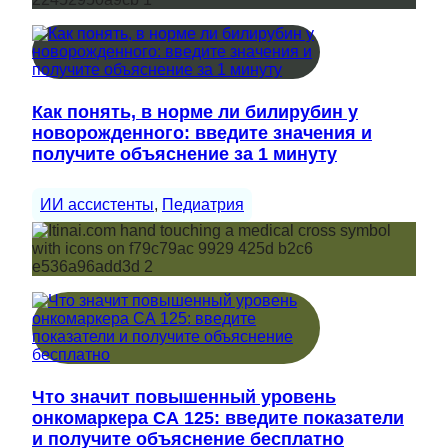
Как понять, в норме ли билирубин у
новорожденного: введите значения и
получите объяснение за 1 минуту
ИИ ассистенты
, 
Педиатрия
Что значит повышенный уровень
онкомаркера СА 125: введите показатели
и получите объяснение бесплатно