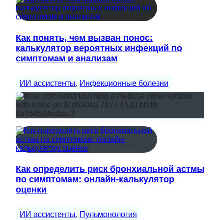
Как понять, чем вызван понос:
калькулятор вероятных инфекций по
симптомам и анализам
ИИ ассистенты
, 
Инфекционные болезни
Как определить риск бронхиальной астмы
по симптомам: онлайн-калькулятор
оценки
ИИ ассистенты
, 
Пульмонология