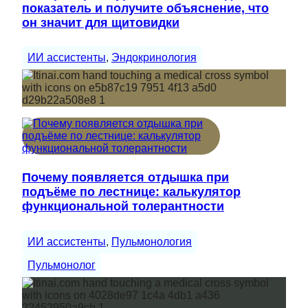
показатель и получите объяснение, что
он значит для щитовидки
ИИ ассистенты
, 
Эндокринология
Почему появляется отдышка при
подъёме по лестнице: калькулятор
функциональной толерантности
ИИ ассистенты
, 
Пульмонология
Пульмонолог