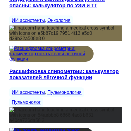
опасны: калькулятор по УЗИ и ТГ
ИИ ассистенты
, 
Онкология
Расшифровка спирометрии: калькулятор
показателей лёгочной функции
ИИ ассистенты
, 
Пульмонология
Пульмонолог