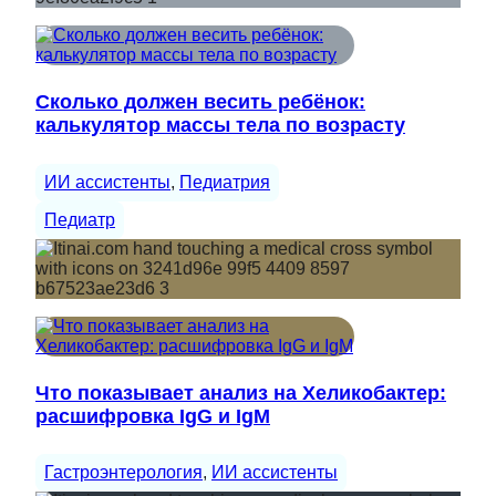
Сколько должен весить ребёнок:
калькулятор массы тела по возрасту
ИИ ассистенты
, 
Педиатрия
Педиатр
Что показывает анализ на Хеликобактер:
расшифровка IgG и IgM
Гастроэнтерология
, 
ИИ ассистенты