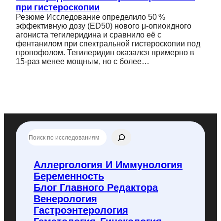
при гистероскопии
Резюме Исследование определило 50 %
эффективную дозу (ED50) нового μ‑опиоидного
агонистa те­гилери­дина и сравнило её с
фентанилом при спектральной гистероскопии под
пропофолом. Тегилеридин оказался примерно в
15‑раз менее мощным, но с более…
П
о
и
с
Аллергология И Иммунология
к
Беременность
п
о
Блог Главного Редактора
f
Венерология
l
Гастроэнтерология
y