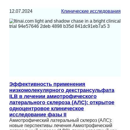
12.07.2024
Клинические исследования
Эффективность применения
низкомолекулярного декстрансульфата
ILB в лечении амиотрофического
латерального склероза (АЛС): открытое
одноцентровое клиническое
исследование фазы II
Амиотрофический латеральный склероз (АЛС):
новые перспективы лечения Амиотрофический