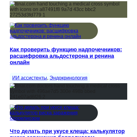
Как проверить функцию надпочечников:
расшифровка альдостерона и ренина
онлайн
ИИ ассистенты
, 
Эндокринология
Что делать при укусе клеща: калькулятор