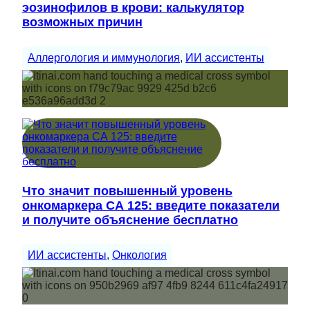
эозинофилов в крови: калькулятор
возможных причин
Аллергология и иммунология
, 
ИИ ассистенты
Что значит повышенный уровень
онкомаркера СА 125: введите показатели
и получите объяснение бесплатно
ИИ ассистенты
, 
Онкология