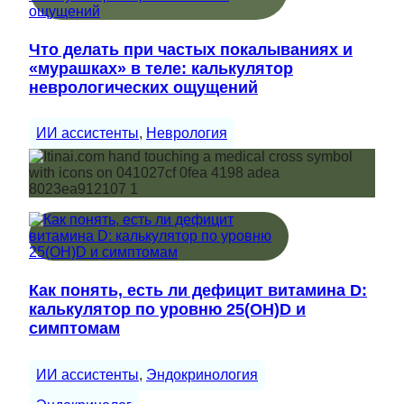
Что делать при частых покалываниях и
«мурашках» в теле: калькулятор
неврологических ощущений
ИИ ассистенты
, 
Неврология
Как понять, есть ли дефицит витамина D:
калькулятор по уровню 25(OH)D и
симптомам
ИИ ассистенты
, 
Эндокринология