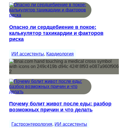
Опасно ли сердцебиение в покое:
калькулятор тахикардии и факторов
риска
ИИ ассистенты
, 
Кардиология
Почему болит живот после еды: разбор
возможных причин и что делать
Гастроэнтерология
, 
ИИ ассистенты