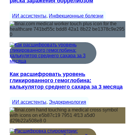
риска заражения боррелиозом
ИИ ассистенты
, 
Инфекционные болезни
Как расшифровать уровень
гликированного гемоглобина:
калькулятор среднего сахара за 3 месяца
ИИ ассистенты
, 
Эндокринология