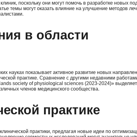
клиник, поскольку они могут помочь в разработке новых по
тье темы могут оказать влияние на улучшение методов леч
иалистами.
ния в области
их науках показывает активное развитие новых направлени
ической практике. Сравнение с другими недавними работам
idlands society of physiological sciences (2023-2024)» выделя
азличных членов медицинского сообщества.
ческой практике
клинической практики, предлагая новые идеи по оптимизац
 внедрение совместных исследований могут значительно у