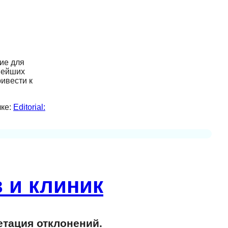
ние для
нейших
ивести к
лке:
Editorial:
 и клиник
етация отклонений.