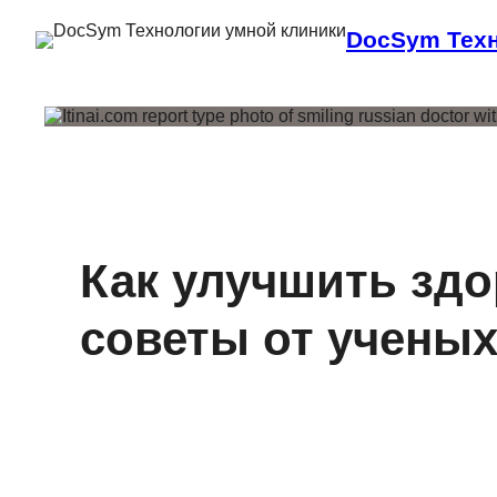
DocSym Техн
Как улучшить зд
советы от учены