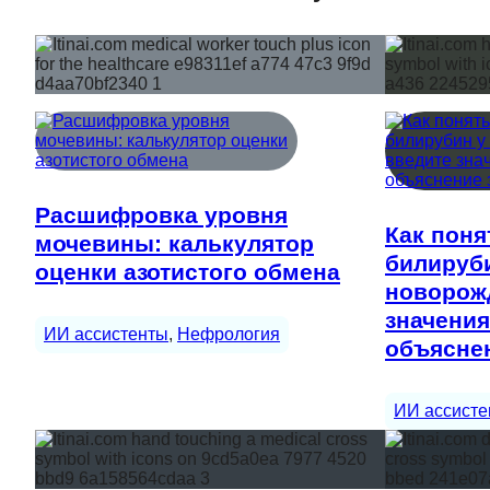
Расшифровка уровня
Как поня
мочевины: калькулятор
билируб
оценки азотистого обмена
новорож
значения
ИИ ассистенты
, 
Нефрология
объяснен
ИИ ассисте