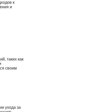
дходов к
ения и
й, таких как
и
ется своим
ии ухода за
лучшить