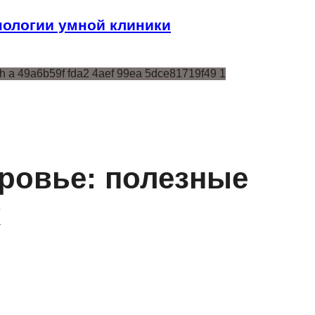
ологии умной клиники
оровье: полезные
х