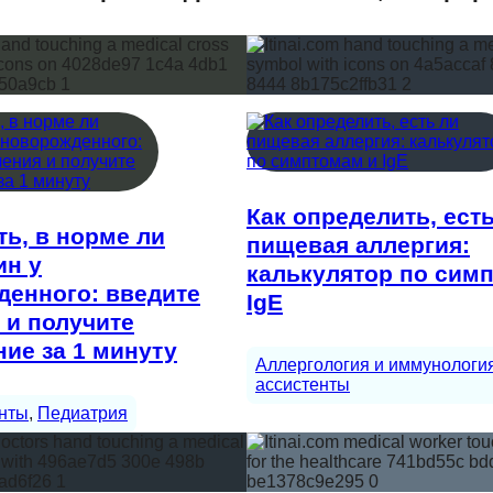
Как определить, ест
ть, в норме ли
пищевая аллергия:
ин у
калькулятор по сим
денного: введите
IgE
 и получите
ие за 1 минуту
Аллергология и иммунологи
ассистенты
нты
, 
Педиатрия