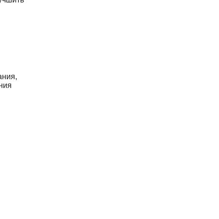
ания,
ния