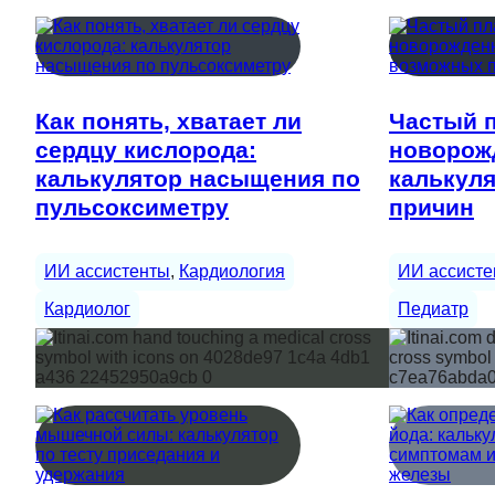
Как понять, хватает ли
Частый п
сердцу кислорода:
новорож
калькулятор насыщения по
калькул
пульсоксиметру
причин
ИИ ассистенты
, 
Кардиология
ИИ ассисте
Кардиолог
Педиатр