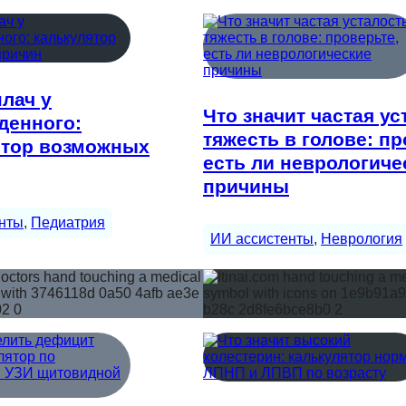
лач у
Что значит частая ус
денного:
тяжесть в голове: пр
ятор возможных
есть ли неврологиче
причины
нты
, 
Педиатрия
ИИ ассистенты
, 
Неврология