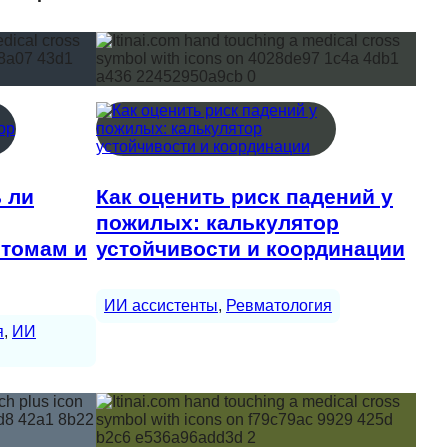
ь ли
Как оценить риск падений у
пожилых: калькулятор
птомам и
устойчивости и координации
ИИ ассистенты
, 
Ревматология
я
, 
ИИ