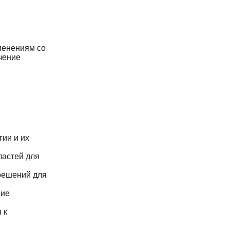
менениям со
чение
ии и их
ластей для
решений для
ние
 к