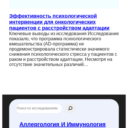
Эффективность психологической
интервенции для онкологических
пациентов с расстройством адаптации
Ключевые выводы из исследования Исследование
показало, что программа психологического
вмешательства (AD-программа) не
продемонстрировала статистически значимого
снижения психологического стресса у пациентов с
раком и расстройством адаптации. Несмотря на
отсутствие значительных различий…
П
о
и
с
Аллергология И Иммунология
к