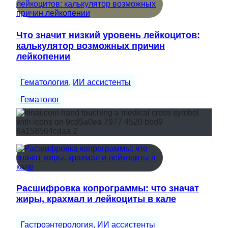
Что значит низкий уровень лейкоцитов:
калькулятор возможных причин
лейкопении
Гематология
, 
ИИ ассистенты
Гематолог
Расшифровка копрограммы: что значат
жиры, крахмал и лейкоциты в кале
Гастроэнтерология
, 
ИИ ассистенты