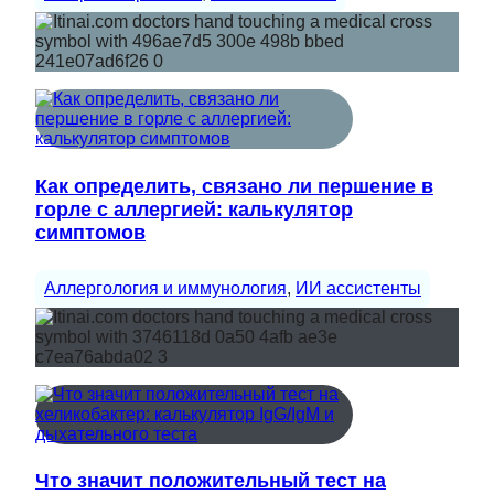
Как определить, связано ли першение в
горле с аллергией: калькулятор
симптомов
Аллергология и иммунология
, 
ИИ ассистенты
Что значит положительный тест на