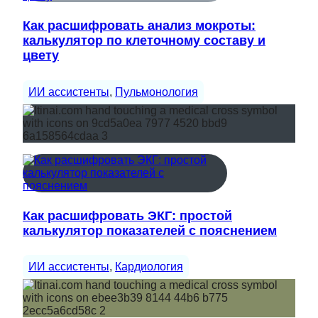
Как расшифровать анализ мокроты:
калькулятор по клеточному составу и
цвету
ИИ ассистенты
, 
Пульмонология
Как расшифровать ЭКГ: простой
калькулятор показателей с пояснением
ИИ ассистенты
, 
Кардиология